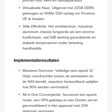
poorten voor WAN en randapparatuur.
Virtualisatie Klaar: Uitgerust met 32GB DDR5-
geheugen en NVMe SSD-opslag om Proxmox
VE te draaien.
Stille Efficiëntie: Het ventilatorloze, massieve
aluminium chassis fungeerde als een enorme
koellichaam, wat 0dB werking garandeerde en
stabiele temperaturen onder belasting
handhaafde.
Implementatieresultaten
Massieve Doorvoer: Volledige wire-speed 10
Gbps overdrachten tussen de werkstation en
de NAS bereikt, waardoor bestandback-uptijden
met 90% werden verminderd.
All-in-One Convergentie: Succesvol een aparte
router, een VPN-gateway en een Docker-server
geconsolideerd in één apparaat met 15W
stationair vermogen.