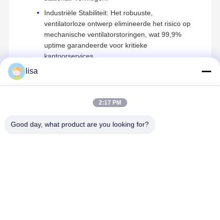
Industriële Stabiliteit: Het robuuste,
ventilatorloze ontwerp elimineerde het risico op
mechanische ventilatorstoringen, wat 99,9%
uptime garandeerde voor kritieke
kantoorservices.
lisa
2:17 PM
Aanbevolen Producten
Good day, what product are you looking for?
Kettop-technologie High-Performance
Thuis
Producten
Over Ons
Fabrieksreis
Mini-PC's & Netwerkoplossingen
Beste prijs
Beste prijs
Beste prijs
Beste pri