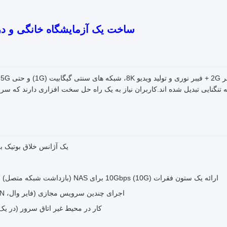
ساخت یک آزمایشگاه خانگی و دروازه کسب و 
ه تنگنایی تبدیل شده اند.کاربران نیاز به یک راه حل سخت افزاری دارند که سر
یک آژانس خلاق بوتیک ب
ارائه یک ستون فقرات 10Gbps (10G) برای NAS (بازداشت شبکه متصل) برای اجازه ویرایش ویدیوی 4K در زمان واقعی.
اجرای چندین سرویس مجازی (فایر وال، VPN و اتوماسیون خانگی) 24/7 بدون سر و صدا.
کار در محیط غیر اتاق سرور (در یک