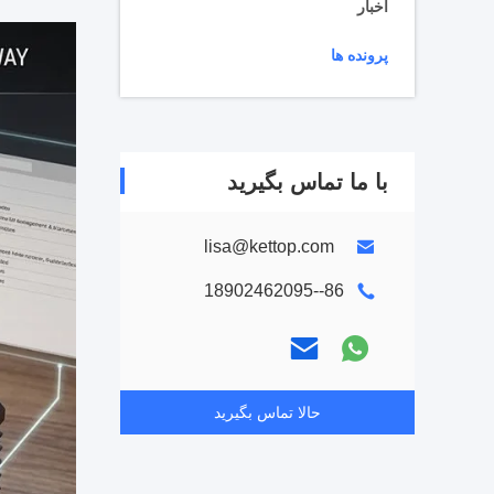
اخبار
پرونده ها
با ما تماس بگیرید
lisa@kettop.com
86--18902462095
حالا تماس بگیرید