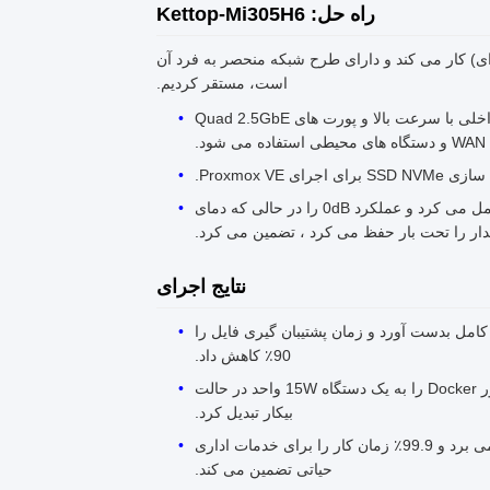
راه حل: Kettop-Mi305H6
Ket را که توسط پردازنده Intel® CoreTM i3-N305 (8 هسته ای) کار می کند و دارای طرح شبکه منحصر به فرد آن
است، مستقر کردیم.
قدرت شبکه: از پورت های دوگانه 10GbE (SFP + یا RJ45) برای ستون فقرات داخلی با سرعت بالا و پورت های Quad 2.5GbE
کارایی بی صدا: شاسی آلومینیوم جامد بدون فن به عنوان یک بخاری عظیم عمل می کرد و عملکرد 0dB را در حالی که دمای
یدار را تحت بار حفظ می کرد ، تضمین می کرد.
نتایج اجرای
گابایت در ثانیه بین ایستگاه کار و NAS را به سرعت کامل بدست آورد و زمان پشتیبان گیری فایل را
90٪ کاهش داد.
همه در یک همگرایی: با موفقیت یک روتر جداگانه، یک دروازه VPN و یک سرور Docker را به یک دستگاه 15W واحد در حالت
بیکار تبدیل کرد.
ثبات صنعتی: طراحی محکم و بدون فن خطر شکست فن مکانیکی را از بین می برد و 99.9٪ زمان کار را برای خدمات اداری
حیاتی تضمین می کند.