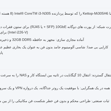
ما top-Mi305H6
(Intel i226-V) برای WAN و دستگاه های محیطی استفاده می شود.
آماده مجازی سازی: مجهز به حافظه 32GB DDR5 و ذخیره سازی SSD NVMe برای اجرای Proxmox VE.
پا
انتقال گسترده: انتقال 10 گی