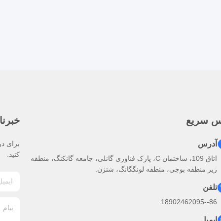
س سریع
خبرنا
آدرس
برای در
کنید.
اتاق 109، ساختمان C، پارک فناوری گانلی، جامعه گانکنگ، منطقه
زیر منطقه بوجی، منطقه لونگگانگ، شنژن.
تلفن
86--18902462095
ایمیل