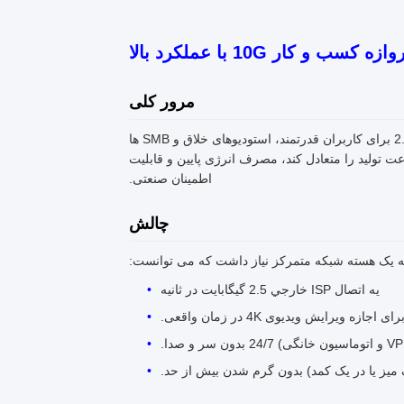
کار 10G با عملکرد بالا
مرور کلی
در عصر 2G + فیبر نوری و تولید ویدیو 8K، شبکه های سنتی گیگابیت (1G) و حتی 2.5G برای کاربران قدرتمند، استودیوهای خلاق و SMB ها
عت تولید را متعادل کند، مصرف انرژی پایین و قابلیت
اطمینان صنعتی.
چالش
ه یک هسته شبکه متمرکز نیاز داشت که می توانست:
يه اتصال ISP خارجي 2.5 گيگابايت در ثانیه
 میز یا در یک کمد) بدون گرم شدن بیش از حد.