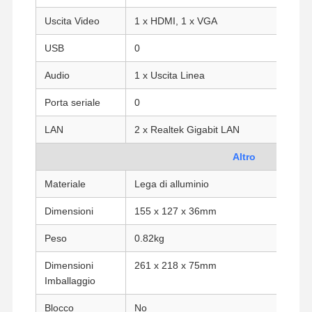
Uscita Video
1 x HDMI, 1 x VGA
Controllo Di
Contattaci
Ora
USB
0
Qualità
Chiacchieri
Audio
1 x Uscita Linea
Firewall Mini PC
Porta seriale
0
Mini PC industriale
LAN
2 x Realtek Gigabit LAN
1U Rackmount PC
Altro
Mini PC POE
Materiale
Lega di alluminio
NAS Mini PC
Dimensioni
155 x 127 x 36mm
Celeron Mini PC
Peso
0.82kg
Core Mini PC
Dimensioni
261 x 218 x 75mm
Imballaggio
Office Mini PC
Blocco
No