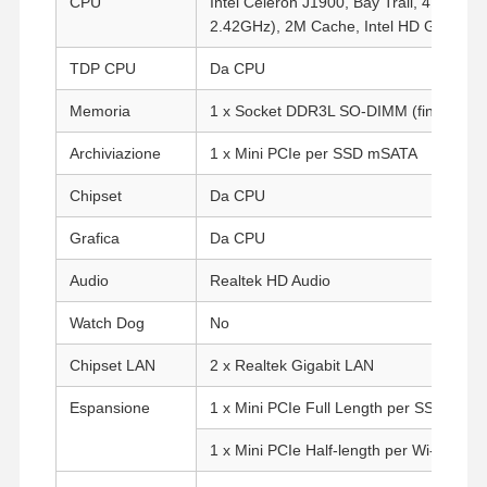
CPU
Intel Celeron J1900, Bay Trail, 4 Core, 
2.42GHz), 2M Cache, Intel HD Graphics
TDP CPU
Da CPU
Memoria
1 x Socket DDR3L SO-DIMM (fino a 8G
Archiviazione
1 x Mini PCIe per SSD mSATA
Chipset
Da CPU
Grafica
Da CPU
Audio
Realtek HD Audio
Watch Dog
No
Chipset LAN
2 x Realtek Gigabit LAN
Espansione
1 x Mini PCIe Full Length per SSD
1 x Mini PCIe Half-length per Wi-Fi