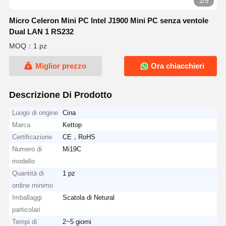
2/5
Micro Celeron Mini PC Intel J1900 Mini PC senza ventole
Dual LAN 1 RS232
MOQ：1 pz
Miglior prezzo
Ora chiacchieri
Descrizione Di Prodotto
Luogo di origine
Cina
Marca
Kettop
Certificazione
CE，RoHS
Numero di
Mi19C
modello
Quantità di
1 pz
ordine minimo
Imballaggi
Scatola di Netural
particolari
Tempi di
2~5 giorni