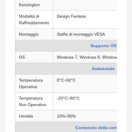
Scheda madre industriale
Kensington
Modalità di
Design Fanless
Scheda madre firewall
Raffreddamento
Montaggio
Staffa di montaggio VESA
Supporto OS
OS
Windows 7, Windows 8, Windows 10, Li
Ambientale
Temperatura
0°C~50°C
Operativa
Temperatura
-20°C~80°C
Non Operativa
Umidità
10%~90%
Contenuto della confezione