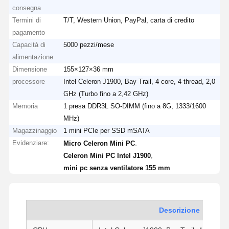
consegna
Termini di
T/T, Western Union, PayPal, carta di credito
pagamento
Capacità di
5000 pezzi/mese
alimentazione
Dimensione
155×127×36 mm
processore
Intel Celeron J1900, Bay Trail, 4 core, 4 thread, 2,0
GHz (Turbo fino a 2,42 GHz)
Memoria
1 presa DDR3L SO-DIMM (fino a 8G, 1333/1600
MHz)
Magazzinaggio
1 mini PCIe per SSD mSATA
Evidenziare:
,
Micro Celeron Mini PC
,
Celeron Mini PC Intel J1900
mini pc senza ventilatore 155 mm
Descrizione