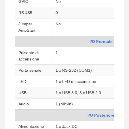
GPIO
No
RS-485
0
Jumper
No
AutoStart
I/O Frontale
Pulsante di
1
accensione
Porta seriale
1 x RS-232 (COM1)
LED
1 x LED di accensione
USB
1 x USB 3.0, 3 x USB 2.0
Audio
1 (Mic-in)
Casa
Prodotti
Chi Siamo
Fatory Tour
I/O Posteriore
Alimentazione
1 x Jack DC