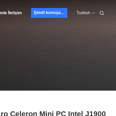
Şimdi konuşalım.
mle İletişim
Turkish
ro Celeron Mini PC Intel J1900