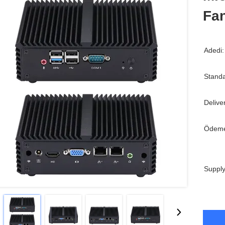
Fan
Adedi:
Standa
Delive
Ödeme
Supply