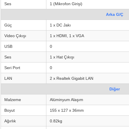
Ses
1 (Mikrofon Girişi)
Arka G/Ç
Güç
1 x DC Jakı
Video Çıkışı
1 x HDMI, 1 x VGA
USB
0
Ses
1 x Hat Çıkışı
Seri Port
0
LAN
2 x Realtek Gigabit LAN
Diğer
Malzeme
Alüminyum Alaşım
Boyut
155 x 127 x 36mm
Ağırlık
0.82kg