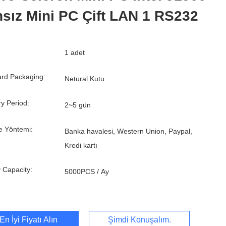
sız Mini PC Çift LAN 1 RS232
1 adet
rd Packaging:
Netural Kutu
ry Period:
2~5 gün
 Yöntemi:
Banka havalesi, Western Union, Paypal,
Kredi kartı
 Capacity:
5000PCS / Ay
En İyi Fiyatı Alın
Şimdi Konuşalım.