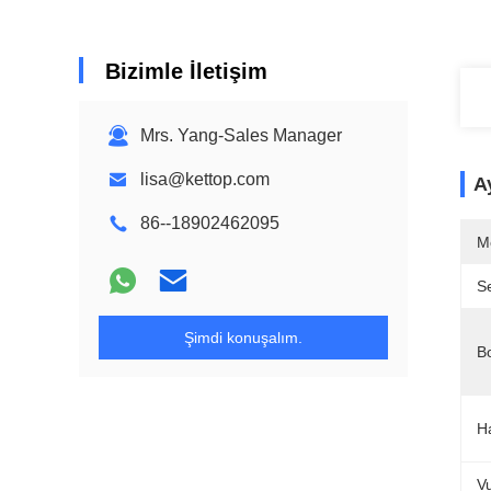
Bizimle İletişim
Mrs. Yang-Sales Manager
lisa@kettop.com
Ay
86--18902462095
M
Se
Şimdi konuşalım.
B
Ha
V