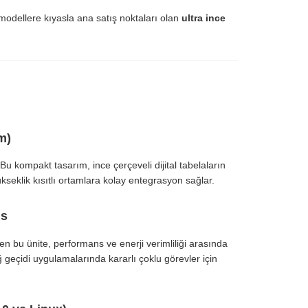
 modellere kıyasla ana satış noktaları olan
ultra ince
m)
 Bu kompakt tasarım, ince çerçeveli dijital tabelaların
ükseklik kısıtlı ortamlara kolay entegrasyon sağlar.
ns
en bu ünite, performans ve enerji verimliliği arasında
eçidi uygulamalarında kararlı çoklu görevler için