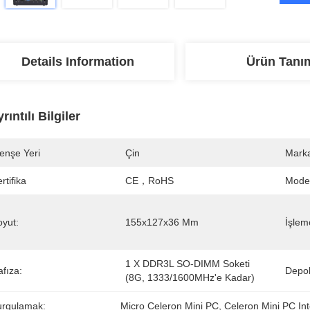
Details Information
Ürün Tanı
rıntılı Bilgiler
enşe Yeri
Çin
Marka
rtifika
CE，RoHS
Mode
oyut:
155x127x36 Mm
İşlemc
1 X DDR3L SO-DIMM Soketi 
fıza:
Depo
(8G, 1333/1600MHz'e Kadar)
urgulamak:
Micro Celeron Mini PC
, 
Celeron Mini PC In