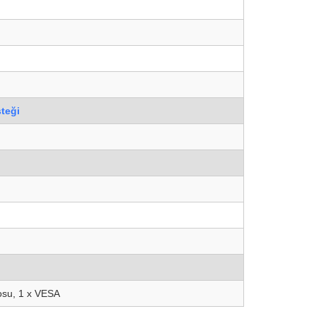
steği
osu, 1 x VESA