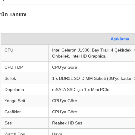
rün Tanımı
Açıklama
CPU
Intel Celeron J1900, Bay Trail, 4 Çekirdek
Önbellek, Intel HD Graphics.
CPU TDP
CPU'ya Göre
Bellek
1 x DDR3L SO-DIMM Soketi (8G'ye kadar,
Depolama
mSATA SSD için 1 x Mini PCIe
Yonga Seti
CPU'ya Göre
Grafikler
CPU'ya Göre
Ses
Realtek HD Ses
Watch Dog
Hayır