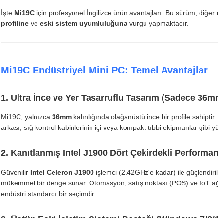
İşte
Mi19C
için profesyonel İngilizce ürün avantajları. Bu sürüm, diğer
profiline
ve
eski sistem uyumluluğuna
vurgu yapmaktadır.
Mi19C Endüstriyel Mini PC: Temel Avantajlar
1. Ultra İnce ve Yer Tasarruflu Tasarım (Sadece 36m
Mi19C, yalnızca
36mm
kalınlığında olağanüstü ince bir profile sahiptir.
arkası, sığ kontrol kabinlerinin içi veya kompakt tıbbi ekipmanlar gibi y
2. Kanıtlanmış Intel J1900 Dört Çekirdekli Performa
Güvenilir
Intel Celeron J1900
işlemci (2.42GHz'e kadar) ile güçlendiril
mükemmel bir denge sunar. Otomasyon, satış noktası (POS) ve IoT ağ g
endüstri standardı bir seçimdir.