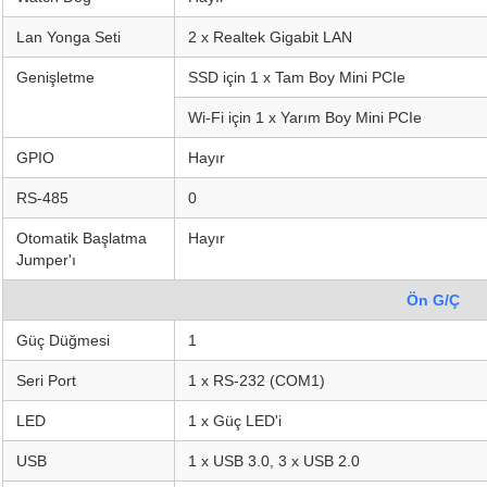
Lan Yonga Seti
2 x Realtek Gigabit LAN
Genişletme
SSD için 1 x Tam Boy Mini PCIe
Wi-Fi için 1 x Yarım Boy Mini PCIe
GPIO
Hayır
RS-485
0
Otomatik Başlatma
Hayır
Jumper'ı
Ön G/Ç
Güç Düğmesi
1
Seri Port
1 x RS-232 (COM1)
LED
1 x Güç LED'i
USB
1 x USB 3.0, 3 x USB 2.0