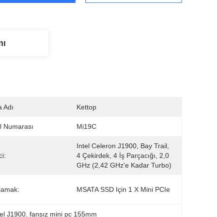
mı
 Adı
Kettop
l Numarası
Mi19C
Intel Celeron J1900, Bay Trail, 
i:
4 Çekirdek, 4 İş Parçacığı, 2,0 
GHz (2,42 GHz'e Kadar Turbo)
lamak:
MSATA SSD Için 1 X Mini PCIe
tel J1900
, 
fansız mini pc 155mm