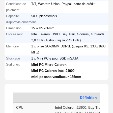
Conditions de
T/T, Western Union, Paypal, carte de crédit
paiement
Capacité
5000 pièces/mois
d'approvisionnement
Dimension
155x127x36mm
Processeur
Intel Celeron J1900, Bay Trail, 4 cœurs, 4 threads,
2,0 GHz (Turbo jusqu'à 2,42 GHz)
Mémoire
1 x prise SO-DIMM DDR3L (jusqu'à 8G, 1333/1600
MHz)
Stockage
1 x Mini PCIe pour SSD mSATA
Surligner:
,
Mini PC Micro Celeron
,
Mini PC Celeron Intel J1900
mini pc sans ventilateur 155mm
Définition
CPU
Intel Celeron J1900, Bay Trail, 4 cœ
jusqu'à 2.42GHz), cache 2M, graphi