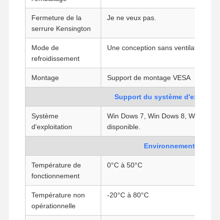
Carte mère industrielle
Fermeture de la
Je ne veux pas.
serrure Kensington
Carte mère pare-feu
Mode de
Une conception sans ventilateur
refroidissement
Montage
Support de montage VESA
Support du système d'exploitat
Système
Win Dows 7, Win Dows 8, Win Dows 1
d'exploitation
disponible.
Environnemental
Température de
0°C à 50°C
fonctionnement
Température non
-20°C à 80°C
opérationnelle