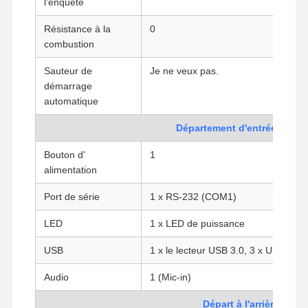
l'enquête
Résistance à la
0
combustion
Sauteur de
Je ne veux pas.
démarrage
automatique
Département d'entrée/sortie
Bouton d'
1
alimentation
Port de série
1 x RS-232 (COM1)
LED
1 x LED de puissance
USB
1 x le lecteur USB 3.0, 3 x USB 2.0
Aperçu
Produits
A Propos De
Visite D'usine
Audio
1 (Mic-in)
Nous
Départ à l'arrière