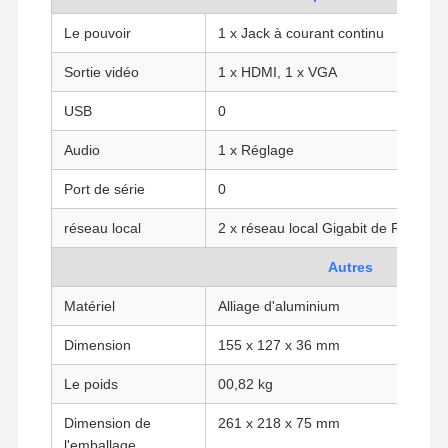
Le pouvoir
1 x Jack à courant continu
Sortie vidéo
1 x HDMI, 1 x VGA
Contrôle De
Contact
Causez
La Qualité
Maintenant
USB
0
Le pare-feu mini PC
Audio
1 x Réglage
Mini PC industriel
Port de série
0
réseau local
2 x réseau local Gigabit de Realtek
1U Rackmount PC est utilisé.
Autres
Mini PC POE
Matériel
Alliage d'aluminium
Le NAS Mini PC
Dimension
155 x 127 x 36 mm
Le Celeron Mini PC
Le poids
00,82 kg
Core Mini PC
Dimension de
261 x 218 x 75 mm
Mini PC de bureau
l'emballage