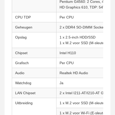
Pentium G4560: 2 Cores, 4 Threa
HD Graphics 610, TDP: 54W.
CPU TDP
Per CPU
Geheugen
2 x DDR4 SO-DIMM Socket (Tot 
Opslag
1 x 2.5-inch HDD/SSD
1 x M.2 voor SSD (M-sleutel, Typ
Chipset
Intel H110
Grafisch
Per CPU
Audio
Realtek HD Audio
Watchdog
Ja
LAN Chipset
2 x Intel I211-AT/I210-AT Gigabit
Uitbreiding
1 x M.2 voor SSD (M-sleutel, Typ
1 x M.2 voor Wi-Fi (E-sleutel, Typ