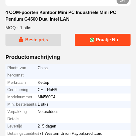
2/4
4 COM-poorten Kantoor Mini PC Industriële Mini PC
Pentium G4560 Dual Intel LAN
MOQ：1 stks
Beste prijs
Praatje Nu
Productomschrijving
Plaats van
China
herkomst
Merknaam
Kettop
Certificering
CE，RoHS
Modelnummer
Mi4560C4
Min. bestelaantal
1 stks
Verpakking
Neturaldoos
Details
Levertijd
2~5 dagen
Betalingscondities
T/T,Western Union,Paypal,creditcard