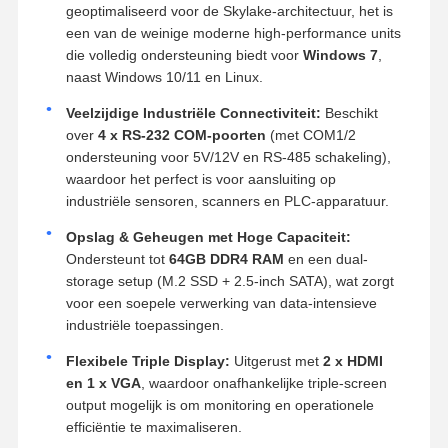
geoptimaliseerd voor de Skylake-architectuur, het is
een van de weinige moderne high-performance units
die volledig ondersteuning biedt voor
Windows 7
,
naast Windows 10/11 en Linux.
Veelzijdige Industriële Connectiviteit:
Beschikt
over
4 x RS-232 COM-poorten
(met COM1/2
ondersteuning voor 5V/12V en RS-485 schakeling),
waardoor het perfect is voor aansluiting op
industriële sensoren, scanners en PLC-apparatuur.
Opslag & Geheugen met Hoge Capaciteit:
Ondersteunt tot
64GB DDR4 RAM
en een dual-
storage setup (M.2 SSD + 2.5-inch SATA), wat zorgt
voor een soepele verwerking van data-intensieve
industriële toepassingen.
Flexibele Triple Display:
Uitgerust met
2 x HDMI
en 1 x VGA
, waardoor onafhankelijke triple-screen
output mogelijk is om monitoring en operationele
efficiëntie te maximaliseren.