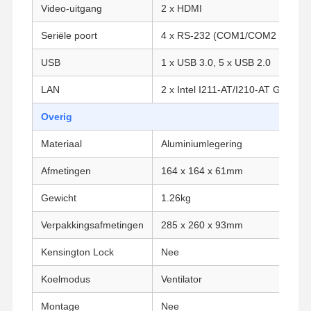
Video-uitgang
2 x HDMI
Seriële poort
4 x RS-232 (COM1/COM2 onderst
Kwaliteitscont
Contacteer
Praatje Nu
Role
Ons
USB
1 x USB 3.0, 5 x USB 2.0
Firewall Mini PC
LAN
2 x Intel I211-AT/I210-AT Gigabit
Overig
Industriële Minipc
Materiaal
Aluminiumlegering
1U Rackmount PC
Afmetingen
164 x 164 x 61mm
POE-mini-pc
Gewicht
1.26kg
NAS Mini PC
Verpakkingsafmetingen
285 x 260 x 93mm
Celeron Mini PC
Kensington Lock
Nee
Core Mini PC
Koelmodus
Ventilator
Office Mini PC
Montage
Nee