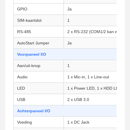
GPIO
Ja
SIM-kaartslot
1
RS-485
2 x RS-232 (COM1/2 kan worden i
AutoStart Jumper
Ja
Voorpaneel I/O
Aan/uit-knop
1
Audio
1 x Mic-in, 1 x Line-out
LED
1 x Power LED, 1 x HDD LED
USB
2 x USB 3.0
Achterpaneel I/O
Thuis
Producten
Over Ons
Fabrieksreis
Voeding
1 x DC Jack