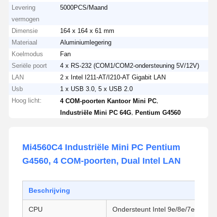
Levering
5000PCS/Maand
vermogen
Dimensie
164 x 164 x 61 mm
Materiaal
Aluminiumlegering
Koelmodus
Fan
Seriële poort
4 x RS-232 (COM1/COM2-ondersteuning 5V/12V)
LAN
2 x Intel I211-AT/I210-AT Gigabit LAN
Usb
1 x USB 3.0, 5 x USB 2.0
Hoog licht:
,
4 COM-poorten Kantoor Mini PC
,
Industriële Mini PC 64G
Pentium G4560
Mi4560C4 Industriële Mini PC Pentium
G4560, 4 COM-poorten, Dual Intel LAN
Beschrijving
CPU
Ondersteunt Intel 9e/8e/7e/6e Ge