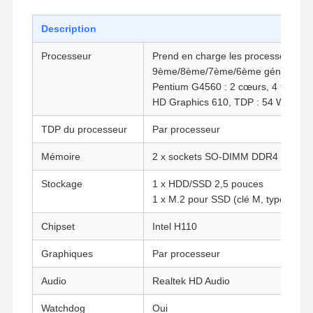
Description
Processeur
Prend en charge les processeurs Int
9ème/8ème/7ème/6ème génération
Pentium G4560 : 2 cœurs, 4 threads
HD Graphics 610, TDP : 54 W.
TDP du processeur
Par processeur
Mémoire
2 x sockets SO-DIMM DDR4 (jusqu'
Stockage
1 x HDD/SSD 2,5 pouces
1 x M.2 pour SSD (clé M, type : 228
Chipset
Intel H110
Graphiques
Par processeur
Audio
Realtek HD Audio
Watchdog
Oui