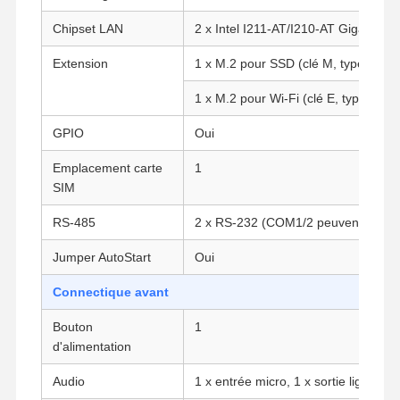
Chipset LAN
2 x Intel I211-AT/I210-AT Gigabit L
Extension
1 x M.2 pour SSD (clé M, type : 228
1 x M.2 pour Wi-Fi (clé E, type : 223
GPIO
Oui
Emplacement carte
1
SIM
RS-485
2 x RS-232 (COM1/2 peuvent être c
Jumper AutoStart
Oui
Connectique avant
Bouton
1
d'alimentation
Aperçu
Produits
A Propos De
Visite D'usine
Nous
Audio
1 x entrée micro, 1 x sortie ligne