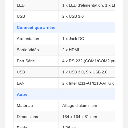
LED
1 x LED d'alimentation, 1 x LED HD
USB
2 x USB 3.0
Contrôle De
Contact
Causez
La Qualité
Maintenant
Connectique arrière
Alimentation
1 x Jack DC
Le pare-feu mini PC
Sortie Vidéo
2 x HDMI
Mini PC industriel
Port Série
4 x RS-232 (COM1/COM2 prennent 
1U Rackmount PC est utilisé.
USB
1 x USB 3.0, 5 x USB 2.0
Mini PC POE
LAN
2 x Intel I211-AT/I210-AT Gigabit L
Le NAS Mini PC
Autre
Le Celeron Mini PC
Matériau
Alliage d'aluminium
Core Mini PC
Dimensions
164 x 164 x 61 mm
Mini PC de bureau
Poids
1,26 kg