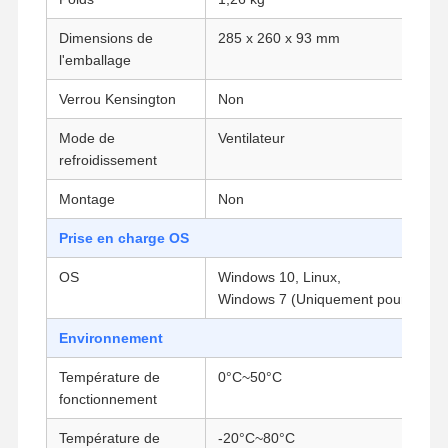
Carte mère industrielle
Dimensions de
285 x 260 x 93 mm
l'emballage
Carte mère pare-feu
Verrou Kensington
Non
Mode de
Ventilateur
refroidissement
Montage
Non
Prise en charge OS
OS
Windows 10, Linux,
Windows 7 (Uniquement pour la 6èm
Environnement
Température de
0°C~50°C
fonctionnement
Température de
-20°C~80°C