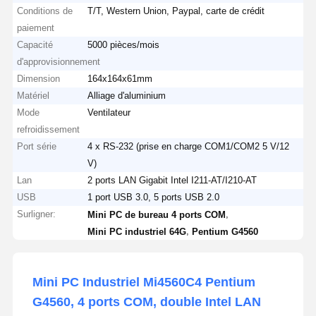
Conditions de
T/T, Western Union, Paypal, carte de crédit
paiement
Capacité
5000 pièces/mois
d'approvisionnement
Dimension
164x164x61mm
Matériel
Alliage d'aluminium
Mode
Ventilateur
refroidissement
Port série
4 x RS-232 (prise en charge COM1/COM2 5 V/12
V)
Lan
2 ports LAN Gigabit Intel I211-AT/I210-AT
USB
1 port USB 3.0, 5 ports USB 2.0
Surligner:
,
Mini PC de bureau 4 ports COM
,
Mini PC industriel 64G
Pentium G4560
Mini PC Industriel Mi4560C4 Pentium
G4560, 4 ports COM, double Intel LAN