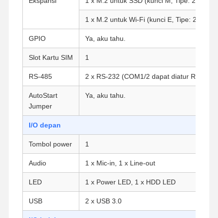
Ekspansi
1 x M.2 untuk SSD (kunci M, Tipe: 2280)
1 x M.2 untuk Wi-Fi (kunci E, Tipe: 2230)
GPIO
Ya, aku tahu.
Slot Kartu SIM
1
RS-485
2 x RS-232 (COM1/2 dapat diatur RS-485)
AutoStart
Ya, aku tahu.
Jumper
I/O depan
Tombol power
1
Audio
1 x Mic-in, 1 x Line-out
LED
1 x Power LED, 1 x HDD LED
Rumah
Produk
Tentang Kita
Wisata
Pabrik
USB
2 x USB 3.0