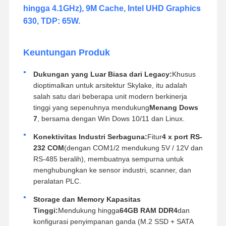
hingga 4.1GHz), 9M Cache, Intel UHD Graphics
630, TDP: 65W.
Keuntungan Produk
Dukungan yang Luar Biasa dari Legacy:
Khusus
dioptimalkan untuk arsitektur Skylake, itu adalah
salah satu dari beberapa unit modern berkinerja
tinggi yang sepenuhnya mendukung
Menang Dows
7
, bersama dengan Win Dows 10/11 dan Linux.
Konektivitas Industri Serbaguna:
Fitur
4 x port RS-
232 COM
(dengan COM1/2 mendukung 5V / 12V dan
RS-485 beralih), membuatnya sempurna untuk
menghubungkan ke sensor industri, scanner, dan
peralatan PLC.
Storage dan Memory Kapasitas
Tinggi:
Mendukung hingga
64GB RAM DDR4
dan
konfigurasi penyimpanan ganda (M.2 SSD + SATA