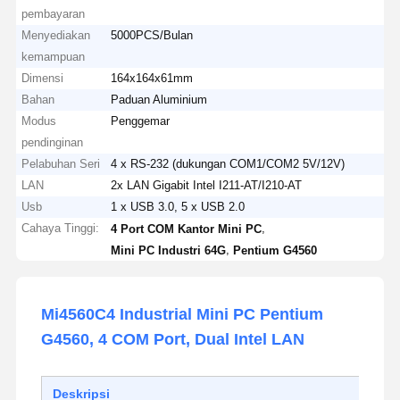
pembayaran
Menyediakan
5000PCS/Bulan
kemampuan
Dimensi
164x164x61mm
Bahan
Paduan Aluminium
Modus
Penggemar
pendinginan
Pelabuhan Seri
4 x RS-232 (dukungan COM1/COM2 5V/12V)
LAN
2x LAN Gigabit Intel I211-AT/I210-AT
Usb
1 x USB 3.0, 5 x USB 2.0
Cahaya Tinggi:
,
4 Port COM Kantor Mini PC
,
Mini PC Industri 64G
Pentium G4560
Mi4560C4 Industrial Mini PC Pentium
G4560, 4 COM Port, Dual Intel LAN
Deskripsi