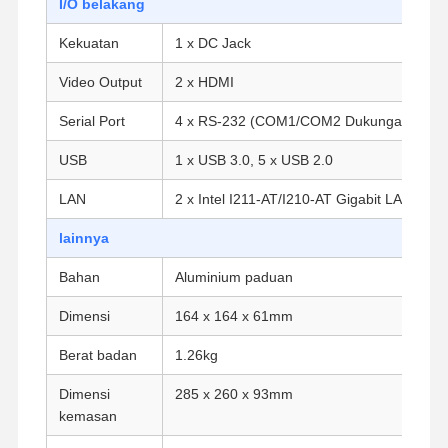
I/O belakang
Kekuatan
1 x DC Jack
Kontrol
Hubungi
Bicara
Video Output
2 x HDMI
Kualitas
Kami
Sekarang
Serial Port
4 x RS-232 (COM1/COM2 Dukungan 5V/1
Firewall Mini PC
USB
1 x USB 3.0, 5 x USB 2.0
PC Mini Industri
LAN
2 x Intel I211-AT/I210-AT Gigabit LAN
1U Rackmount PC
lainnya
PC Mini POE
Bahan
Aluminium paduan
NAS Mini PC
Dimensi
164 x 164 x 61mm
Celeron Mini PC
Berat badan
1.26kg
Dimensi
285 x 260 x 93mm
Core Mini PC
kemasan
PC Mini Kantor