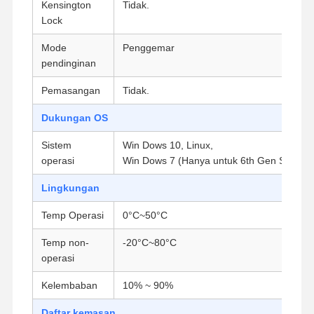
Kensington
Tidak.
Lock
Motherboard Industri
Mode
Penggemar
Motherboard Firewall
pendinginan
Pemasangan
Tidak.
Dukungan OS
Sistem
Win Dows 10, Linux,
operasi
Win Dows 7 (Hanya untuk 6th Gen Skylake
Lingkungan
Temp Operasi
0°C~50°C
Temp non-
-20°C~80°C
operasi
Kelembaban
10% ~ 90%
Daftar kemasan