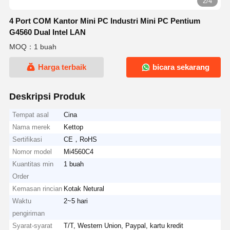
2/4
4 Port COM Kantor Mini PC Industri Mini PC Pentium
G4560 Dual Intel LAN
MOQ：1 buah
Harga terbaik
bicara sekarang
Deskripsi Produk
Tempat asal
Cina
Nama merek
Kettop
Sertifikasi
CE，RoHS
Nomor model
Mi4560C4
Kuantitas min
1 buah
Order
Kemasan rincian
Kotak Netural
Waktu
2~5 hari
pengiriman
Syarat-syarat
T/T, Western Union, Paypal, kartu kredit