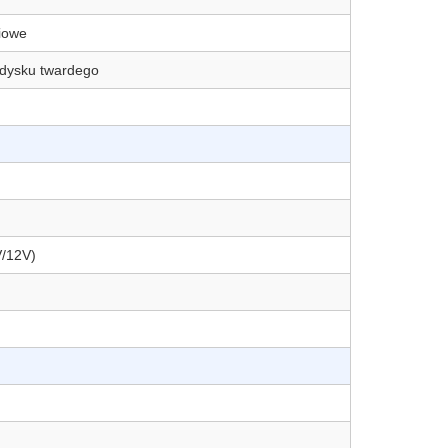
niowe
D dysku twardego
/12V)