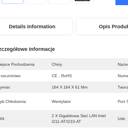
Details Information
Opis Produ
zczegółowe Informacje
iejsce Pochodzenia
Chiny
Nazw
rzecznictwo
CE，RoHS
Nume
ymiar:
164 X 164 X 61 Mm
Twor
ryb Chłodzenia:
Wentylator
Port 
2 X Gigabitowa Sieć LAN Intel 
AN:
Usb:
I211-AT/I210-AT