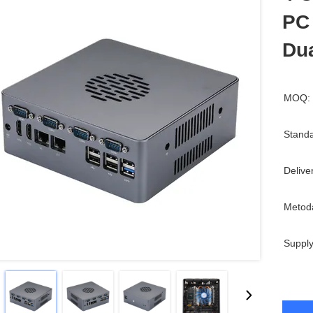
PC
Dua
MOQ:
Standa
Delive
Metoda
Supply