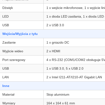
Dźwięk
1 x wejście mikrofonowe, 1 x wyjście li
LED
1 x dioda LED zasilania, 1 x dioda LE
USB
2 x USB 3.0
Wejścia/Wyjścia z tyłu
Zasilanie
1 x gniazdo DC
Wyjście wideo
2 x HDMI
Port szeregowy
4 x RS-232 (COM1/COM2 obsługuje 5V
USB
1 x USB 3.0, 5 x USB 2.0
LAN
2 x Intel I211-AT/I210-AT Gigabit LAN
Inne
Materiał
Stop aluminium
Wymiary
164 x 164 x 61 mm