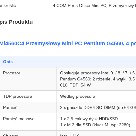
dkreślić:
4 COM Ports Office Mini PC
, 
Przemysłowy 
pis Produktu
Mi4560C4 Przemysłowy Mini PC Pentium G4560, 4 po
Opis
Procesor
Obsługuje procesory Intel 9. / 8. / 7. / 6
Pentium G4560: 2 rdzenie, 4 wątki, 3,
610, TDP: 54 W.
TDP procesora
Według procesora
Pamięć
2 x gniazdo DDR4 SO-DIMM (do 64 GB
Pamięć masowa
1 x 2,5-calowy dysk HDD/SSD
1 x M.2 dla SSD (klucz M, typ: 2280)