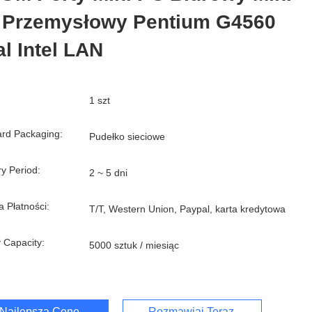
 Przemysłowy Pentium G4560
l Intel LAN
1 szt
rd Packaging:
Pudełko sieciowe
ry Period:
2 ~ 5 dni
 Płatności:
T/T, Western Union, Paypal, karta kredytowa
 Capacity:
5000 sztuk / miesiąc
Najlepszą Cenę
Rozmawiaj Teraz.