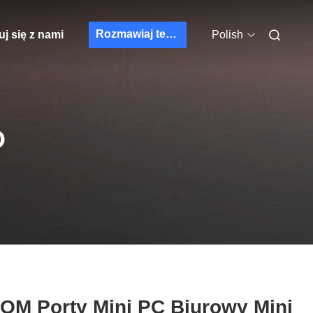
Rozmawiaj teraz.
j się z nami
Polish
O
OM Porty Mini PC Biurowy Mini