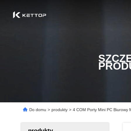
SZCZ
PROD
Do domu
>
produkty
>
4 COM Porty Mini PC Biurowy 
produkty