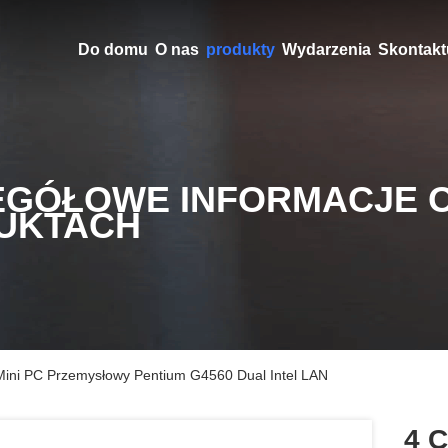
Do domu
O nas
produkty
Wydarzenia
Skontaktu
EGÓŁOWE INFORMACJE 
UKTACH
Mini PC Przemysłowy Pentium G4560 Dual Intel LAN
4 C