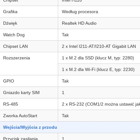
Chipset
Intel H110
Grafika
Według procesora
Dźwięk
Realtek HD Audio
Watch Dog
Tak
Chipset LAN
2 x Intel I211-AT/I210-AT Gigabit LAN
Rozszerzenia
1 x M.2 dla SSD (klucz M, typ: 2280)
1 x M.2 dla Wi-Fi (klucz E, typ: 2230)
GPIO
Tak
Gniazdo karty SIM
1
RS-485
2 x RS-232 (COM1/2 można ustawić ja
Zworka AutoStart
Tak
Wejścia/Wyjścia z przodu
Przycisk zasilania
1