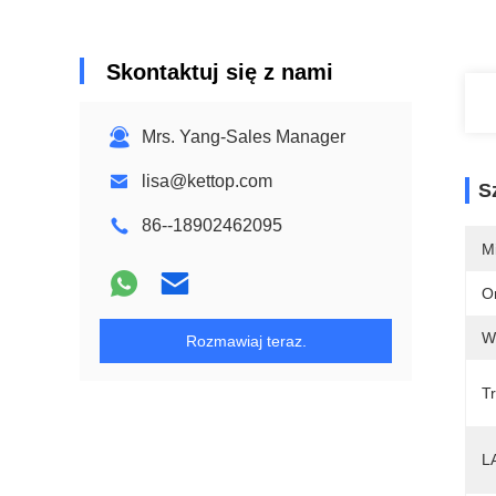
Skontaktuj się z nami
Mrs. Yang-Sales Manager
lisa@kettop.com
S
86--18902462095
M
O
W
Rozmawiaj teraz.
T
L