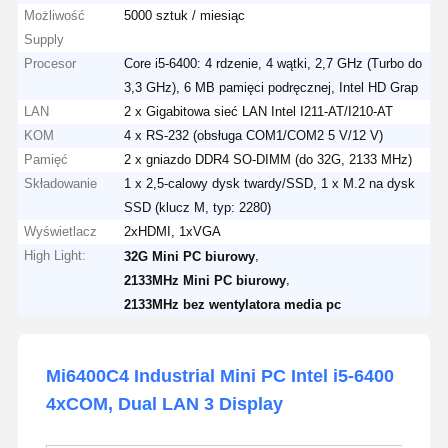
Możliwość
5000 sztuk / miesiąc
Supply
Procesor
Core i5-6400: 4 rdzenie, 4 wątki, 2,7 GHz (Turbo do
3,3 GHz), 6 MB pamięci podręcznej, Intel HD Grap
LAN
2 x Gigabitowa sieć LAN Intel I211-AT/I210-AT
KOM
4 x RS-232 (obsługa COM1/COM2 5 V/12 V)
Pamięć
2 x gniazdo DDR4 SO-DIMM (do 32G, 2133 MHz)
Składowanie
1 x 2,5-calowy dysk twardy/SSD, 1 x M.2 na dysk
SSD (klucz M, typ: 2280)
Wyświetlacz
2xHDMI, 1xVGA
High Light:
,
32G Mini PC biurowy
,
2133MHz Mini PC biurowy
2133MHz bez wentylatora media pc
Mi6400C4 Industrial Mini PC Intel i5-6400
4xCOM, Dual LAN 3 Display