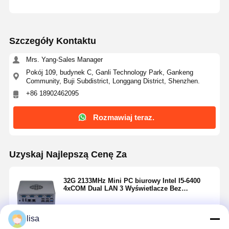
Szczegóły Kontaktu
Mrs. Yang-Sales Manager
Pokój 109, budynek C, Ganli Technology Park, Gankeng
Community, Buji Subdistrict, Longgang District, Shenzhen.
+86 18902462095
Rozmawiaj teraz.
Uzyskaj Najlepszą Cenę Za
32G 2133MHz Mini PC biurowy Intel I5-6400
4xCOM Dual LAN 3 Wyświetlacze Bez
wentylatora Media PC
lisa