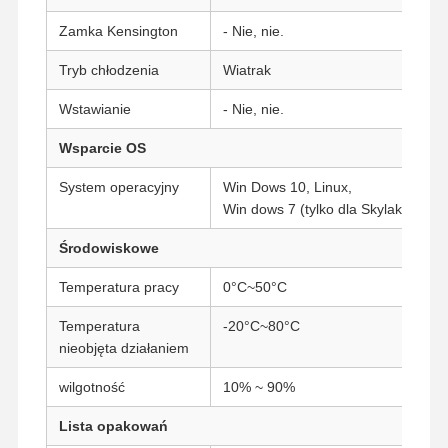
Zamka Kensington
- Nie, nie.
Przemysłowa płyta główna
Tryb chłodzenia
Wiatrak
Płyta główna zaporu
Wstawianie
- Nie, nie.
Wsparcie OS
System operacyjny
Win Dows 10, Linux,
Win dows 7 (tylko dla Skylake'a 6t
Środowiskowe
Temperatura pracy
0°C~50°C
Temperatura
-20°C~80°C
nieobjęta działaniem
wilgotność
10% ~ 90%
Lista opakowań