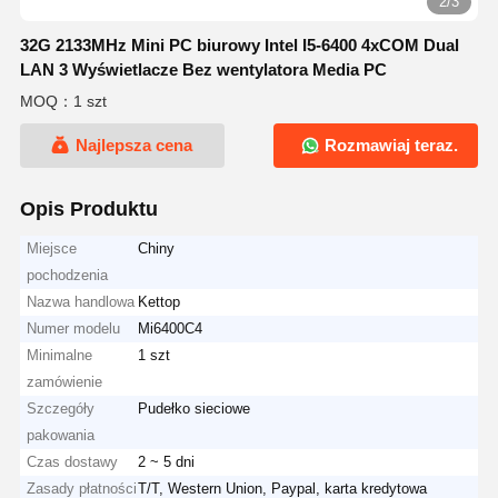
2/3
32G 2133MHz Mini PC biurowy Intel I5-6400 4xCOM Dual
LAN 3 Wyświetlacze Bez wentylatora Media PC
MOQ：1 szt
Najlepsza cena
Rozmawiaj teraz.
Opis Produktu
Miejsce
Chiny
pochodzenia
Nazwa handlowa
Kettop
Numer modelu
Mi6400C4
Minimalne
1 szt
zamówienie
Szczegóły
Pudełko sieciowe
pakowania
Czas dostawy
2 ~ 5 dni
Zasady płatności
T/T, Western Union, Paypal, karta kredytowa