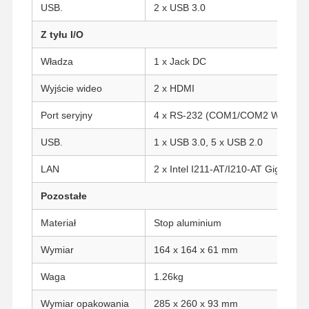
USB.
2 x USB 3.0
Z tyłu I/O
Kontrola
Skontaktuj
Rozmawiaj
Władza
1 x Jack DC
Jakości
Się Z Nami
Teraz.
Wyjście wideo
2 x HDMI
Firewall Mini PC
Port seryjny
4 x RS-232 (COM1/COM2 Wsparcie
Minikomputer przemysłowy
USB.
1 x USB 3.0, 5 x USB 2.0
1U Rackmount PC
LAN
2 x Intel I211-AT/I210-AT Gigabit L
Minikomputer POE
Pozostałe
NAS Mini PC
Materiał
Stop aluminium
Celeron Mini PC
Wymiar
164 x 164 x 61 mm
Core Mini PC
Waga
1.26kg
Minikomputer biurowy
Wymiar opakowania
285 x 260 x 93 mm