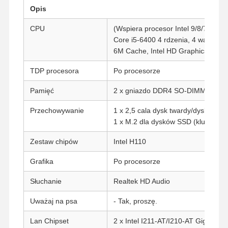
Opis
CPU
(Wspiera procesor Intel 9/8/7/6 gen
Core i5-6400 4 rdzenia, 4 wątki, 2
6M Cache, Intel HD Graphics 530,
TDP procesora
Po procesorze
Pamięć
2 x gniazdo DDR4 SO-DIMM (do 6
Przechowywanie
1 x 2,5 cala dysk twardy/dysk SSD
1 x M.2 dla dysków SSD (klucz M, t
Zestaw chipów
Intel H110
Grafika
Po procesorze
Słuchanie
Realtek HD Audio
Uważaj na psa
- Tak, proszę.
Lan Chipset
2 x Intel I211-AT/I210-AT Gigabit L