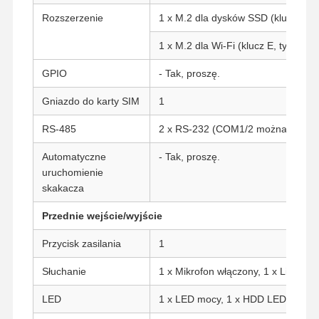
Rozszerzenie
1 x M.2 dla dysków SSD (klucz M, t
1 x M.2 dla Wi-Fi (klucz E, typ: 223
GPIO
- Tak, proszę.
Gniazdo do karty SIM
1
RS-485
2 x RS-232 (COM1/2 można ustawi
Automatyczne
- Tak, proszę.
uruchomienie
skakacza
Przednie wejście/wyjście
Przycisk zasilania
1
Słuchanie
1 x Mikrofon włączony, 1 x Linia wy
Dom
Produkty
O Nas
Wycieczka
Po Fabryce
LED
1 x LED mocy, 1 x HDD LED