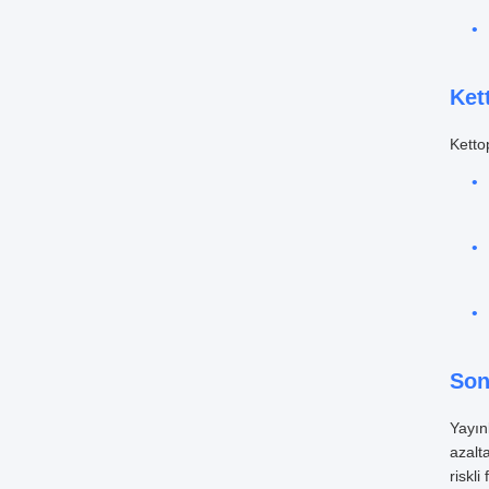
Ket
Ketto
Son
Yayın
azalt
riskli