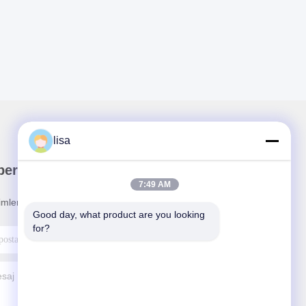
lisa
ber Bültenimiz
7:49 AM
rimler ve daha fazlası için bültenimize abone olun.
Good day, what product are you looking 
for?