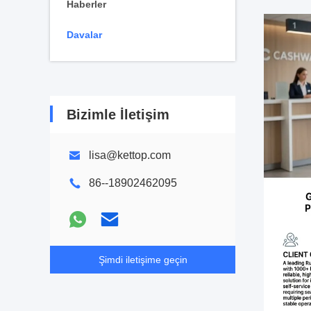
Haberler
Davalar
Bizimle İletişim
lisa@kettop.com
86--18902462095
Şimdi iletişime geçin