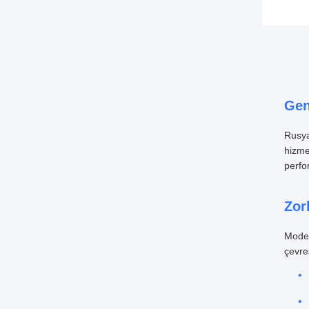
Gen
Rusya
hizme
perfor
Zor
Moder
çevre