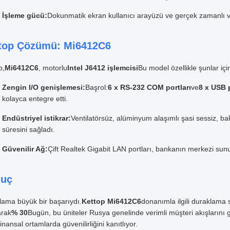
İşleme gücü:
Dokunmatik ekran kullanıcı arayüzü ve gerçek zamanlı v
top Çözümü: Mi6412C6
p,
Mi6412C6
, motorlu
Intel J6412 işlemcisi
Bu model özellikle şunlar için
Zengin I/O genişlemesi:
Başrol:
6 x RS-232 COM portları
ve
8 x USB p
kolayca entegre etti.
Endüstriyel istikrar:
Ventilatörsüz, alüminyum alaşımlı şasi sessiz, 
süresini sağladı.
Güvenilir Ağ:
Çift Realtek Gigabit LAN portları, bankanın merkezi sunucu
uç
lama büyük bir başarıydı.
Kettop Mi6412C6
donanımla ilgili duraklama 
arak
% 30
Bugün, bu üniteler Rusya genelinde verimli müşteri akışların
 finansal ortamlarda güvenilirliğini kanıtlıyor.