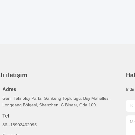
lı iletişim
Ha
Adres
İndi
Ganli Teknoloji Parkı, Gankeng Topluluğu, Buji Mahallesi,
Longgang Bölgesi, Shenzhen, C Binası, Oda 109.
Tel
86--18902462095