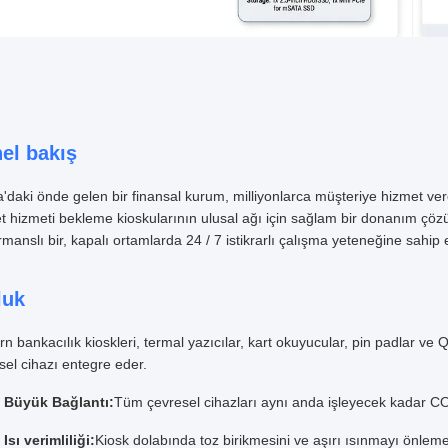
el bakış
'daki önde gelen bir finansal kurum, milliyonlarca müşteriye hizmet ve
t hizmeti bekleme kioskularının ulusal ağı için sağlam bir donanım çö
manslı bir, kapalı ortamlarda 24 / 7 istikrarlı çalışma yeteneğine sahip e
luk
n bankacılık kioskleri, termal yazıcılar, kart okuyucular, pin padlar ve 
sel cihazı entegre eder.
Büyük Bağlantı:
Tüm çevresel cihazları aynı anda işleyecek kadar C
Isı verimliliği:
Kiosk dolabında toz birikmesini ve aşırı ısınmayı önlemek