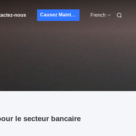
Causez Maintenant
actez-nous
French
pour le secteur bancaire