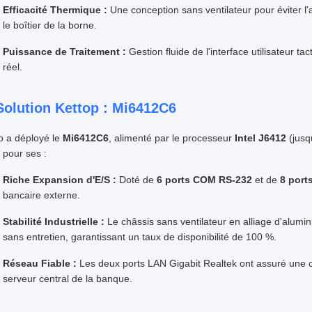
Efficacité Thermique :
Une conception sans ventilateur pour éviter l
le boîtier de la borne.
Puissance de Traitement :
Gestion fluide de l'interface utilisateur t
réel.
Solution Kettop : Mi6412C6
p a déployé le
Mi6412C6
, alimenté par le processeur
Intel J6412
(jusq
 pour ses :
Riche Expansion d'E/S :
Doté de
6 ports COM RS-232
et de
8 port
bancaire externe.
Stabilité Industrielle :
Le châssis sans ventilateur en alliage d'alumin
sans entretien, garantissant un taux de disponibilité de 100 %.
Réseau Fiable :
Les deux ports LAN Gigabit Realtek ont assuré une c
serveur central de la banque.