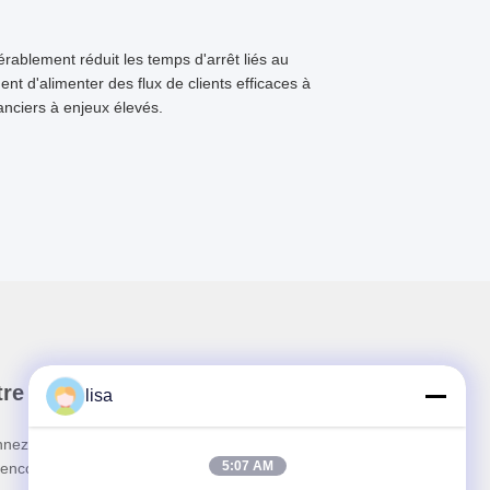
rablement réduit les temps d'arrêt liés au
ent d'alimenter des flux de clients efficaces à
anciers à enjeux élevés.
re newsletter
lisa
nez-vous à notre newsletter pour des réductions et
5:07 AM
 encore.