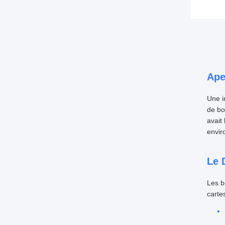
Ape
Une i
de bo
avait
envir
Le 
Les b
carte