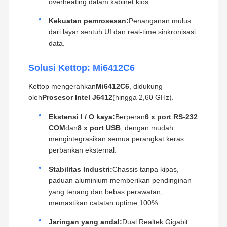
overheating dalam kabinet kios.
Kekuatan pemrosesan:
Penanganan mulus
dari layar sentuh UI dan real-time sinkronisasi
data.
Solusi Kettop: Mi6412C6
Kettop mengerahkan
Mi6412C6
, didukung
oleh
Prosesor Intel J6412
(hingga 2,60 GHz).
Ekstensi I / O kaya:
Berperan
6 x port RS-232
COM
dan
8 x port USB
, dengan mudah
mengintegrasikan semua perangkat keras
perbankan eksternal.
Stabilitas Industri:
Chassis tanpa kipas,
paduan aluminium memberikan pendinginan
yang tenang dan bebas perawatan,
memastikan catatan uptime 100%.
Jaringan yang andal:
Dual Realtek Gigabit