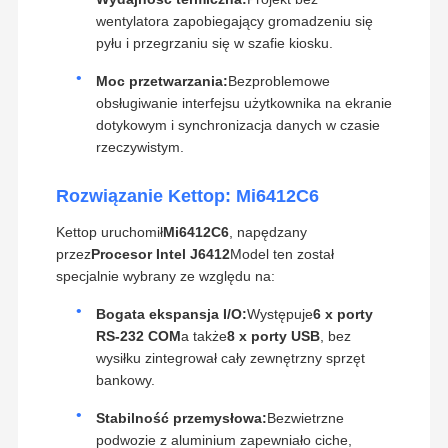
wentylatora zapobiegający gromadzeniu się
pyłu i przegrzaniu się w szafie kiosku.
Moc przetwarzania:
Bezproblemowe
obsługiwanie interfejsu użytkownika na ekranie
dotykowym i synchronizacja danych w czasie
rzeczywistym.
Rozwiązanie Kettop: Mi6412C6
Kettop uruchomił
Mi6412C6
, napędzany
przez
Procesor Intel J6412
Model ten został
specjalnie wybrany ze względu na:
Bogata ekspansja I/O:
Występuje
6 x porty
RS-232 COM
a także
8 x porty USB
, bez
wysiłku zintegrował cały zewnętrzny sprzęt
bankowy.
Stabilność przemysłowa:
Bezwietrzne
podwozie z aluminium zapewniało ciche,