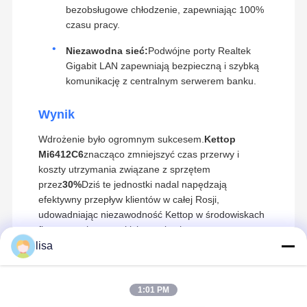
bezobsługowe chłodzenie, zapewniając 100%
czasu pracy.
Niezawodna sieć:
Podwójne porty Realtek
Gigabit LAN zapewniają bezpieczną i szybką
komunikację z centralnym serwerem banku.
Wynik
Wdrożenie było ogromnym sukcesem.
Kettop
Mi6412C6
znacząco zmniejszyć czas przerwy i
koszty utrzymania związane z sprzętem
przez
30%
Dziś te jednostki nadal napędzają
efektywny przepływ klientów w całej Rosji,
udowadniając niezawodność Kettop w środowiskach
finansowych o wysokich stawkach.
lisa
1:01 PM
Zalecane Produkty