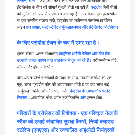
शेन्ज़ेन, चीन
– जैसे-जैसे नेटवर्किंग, स्टोरेज और आर्टिफिशियल
इंटेलिजेंस के बीच की सीमाएं धुंधली होती जा रही हैं,
केट्टोप
मिनी पीसी
की भूमिका को फिर से परिभाषित कर रहा है। अब केवल एक फ़ायरवॉल
या एक समर्पित राउटर नहीं, केट्टोप का नवीनतम फैनलेस हार्डवेयर
लाइन
एज एआई, मल्टी-टेनेंट वर्चुअलाइजेशन और इंटेलिजेंट ऑटोमेशन
के लिए पसंदीदा इंजन के रूप में उभर रहा है।
एकल बॉक्स, अनंत संभावनाएं
आधुनिक आईटी पेशेवर और होम लैब
उत्साही एकल-उद्देश्य वाले हार्डवेयर से दूर जा रहे हैं।
प्रॉक्समोक्स वीई,
डॉकर और होम असिस्टेंट
जैसे ओपन-सोर्स प्लेटफार्मों के उदय के साथ, उपयोगकर्ताओं को एक
मूक, उच्च-प्रदर्शन कोर की आवश्यकता होती है जो एक साथ कई
"वर्चुअल" व्यक्तित्वों को संभाल सके।
केट्टोप के उच्च-कोर-काउंट
सिस्टम -
औद्योगिक-ग्रेड थर्मल इंजीनियरिंग
और
एल्डर लेक
परिवारों के प्रोसेसर की विशेषता - एक परिष्कृत नेटवर्क
स्टैक को एआई-संचालित सुरक्षा कैमरों, निजी क्लाउड
स्टोरेज (एनएएस) और स्वचालित आईओटी नियंत्रकों