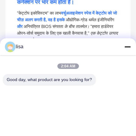
कनेक्शन पर भार कम होता है।
"केट्टोप इकोसिस्टम" का लाभ
वर्चुअलाइजेशन स्पेस में केट्टोप को जो
चीज़ अलग करती है, वह है इसके
औद्योगिक-ग्रेड थर्मल इंजीनियरिंग
और
अनियंत्रित BIOS संगतता
के बीच तालमेल।
"हमारा हार्डवेयर
ओपन-सोर्स समुदाय के लिए एक खाली कैनवास है,"
एक केट्टोप उत्पाद
वास्तुकार ने कहा।
lisa
2:04 AM
अनुशंसित उत्पाद
Good day, what product are you looking for?
USB3.0
2 कोर 2.5G
4 कोर मिनी नैनो
120x120 मिम
औद्योगिक मिनी
फ़ायरवॉल मिनी
आईटीएक्स मदरबोर्ड
मिनी नैनो
एम्बेडेड पीसी इंटेल
पीसी पीसी N4000
डीडीआर3एल इंटेल
आईटीएक्स मदरब
J6412 फैनलेस
5 X 2.5GbE
पेंटियम जे3710
इंटेल पेंटियम
6x COM
LAN नेटवर्क
सीपीयू
जे3710 लिनक्
सबसे अच्छी कीमत
सबसे अच्छी कीमत
सबसे अच्छी कीमत
सबसे अच्छी क