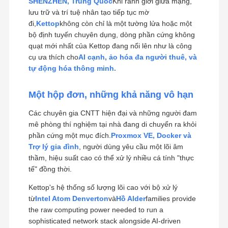
SHENZHEN, Trung Quốc
Khi ranh giới giữa mạng,
lưu trữ và trí tuệ nhân tạo tiếp tục mờ
đi,
Kettop
không còn chỉ là một tường lửa hoặc một
bộ định tuyến chuyên dụng, dòng phần cứng không
quạt mới nhất của Kettop đang nổi lên như là công
cụ ưa thích cho
AI cạnh, ảo hóa đa người thuê, và
tự động hóa thông minh.
Một hộp đơn, những khả năng vô hạn
Các chuyên gia CNTT hiện đại và những người đam
mê phòng thí nghiệm tại nhà đang di chuyển ra khỏi
phần cứng một mục đích.
Proxmox VE, Docker và
Trợ lý gia đình
, người dùng yêu cầu một lõi âm
thầm, hiệu suất cao có thể xử lý nhiều cá tính "thực
tế" đồng thời.
Kettop's hệ thống số lượng lõi cao với bộ xử lý
từ
Intel Atom Denverton
và
Hồ Alder
families provide
the raw computing power needed to run a
sophisticated network stack alongside AI-driven