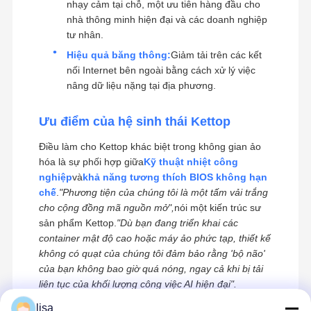
nhạy cảm tại chỗ, một ưu tiên hàng đầu cho
nhà thông minh hiện đại và các doanh nghiệp
tư nhân.
Hiệu quả băng thông:
Giảm tải trên các kết
nối Internet bên ngoài bằng cách xử lý việc
nâng dữ liệu nặng tại địa phương.
Ưu điểm của hệ sinh thái Kettop
Điều làm cho Kettop khác biệt trong không gian ảo
hóa là sự phối hợp giữa
Kỹ thuật nhiệt công
nghiệp
và
khả năng tương thích BIOS không hạn
chế
.
"Phương tiện của chúng tôi là một tấm vải trắng
cho cộng đồng mã nguồn mở",
nói một kiến trúc sư
sản phẩm Kettop.
"Dù bạn đang triển khai các
container mật độ cao hoặc máy ảo phức tạp, thiết kế
không có quạt của chúng tôi đảm bảo rằng 'bộ não'
của bạn không bao giờ quá nóng, ngay cả khi bị tải
liên tục của khối lượng công việc AI hiện đại".
lisa