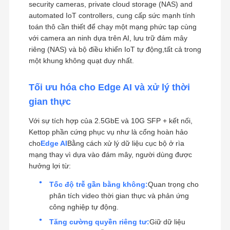
security cameras, private cloud storage (NAS) and
automated IoT controllers, cung cấp sức mạnh tính
toán thô cần thiết để chạy một mạng phức tạp cùng
với camera an ninh dựa trên AI, lưu trữ đám mây
riêng (NAS) và bộ điều khiển IoT tự động,tất cả trong
một khung không quạt duy nhất.
Tối ưu hóa cho Edge AI và xử lý thời
gian thực
Với sự tích hợp của 2.5GbE và 10G SFP + kết nối,
Kettop phần cứng phục vụ như là cổng hoàn hảo
cho
Edge AI
Bằng cách xử lý dữ liệu cục bộ ở rìa
mạng thay vì dựa vào đám mây, người dùng được
hưởng lợi từ:
Tốc độ trễ gần bằng không:
Quan trọng cho
phân tích video thời gian thực và phản ứng
công nghiệp tự động.
Tăng cường quyền riêng tư:
Giữ dữ liệu