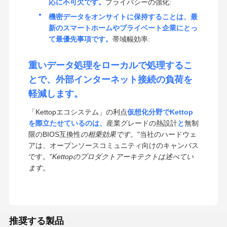
応に不可欠です。
プライバシーの強化:
機密データをオンサイトに保持することは、最
新のスマートホームやプライベート企業にとっ
て最優先事項です。
帯域幅効率:
重いデータ処理をローカルで処理するこ
とで、外部インターネット接続の負荷を
軽減します。
「Kettopエコシステム」の利点
仮想化分野でKettop
を際立たせているのは、
産業グレードの熱設計
と
無制
限のBIOS互換性
の相乗効果です。
"当社のハードウェ
アは、オープンソースコミュニティ向けのキャンバス
です。"
Kettopのプロダクトアーキテクトは述べてい
ます。
推奨する製品