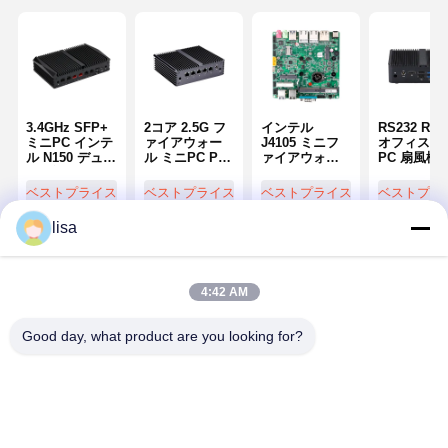
3.4GHz SFP+
2コア 2.5G フ
インテル
RS232 RS4
ミニPC インテ
ァイアウォー
J4105 ミニフ
オフィス ミ
ル N150 デュア
ル ミニPC PC
ァイアウォー
PC 扇風機
ル ギガビット
N4000 5 X
ル マザーボー
コンパクト
デュアル 10G
2.5GbE LAN
ド インダスト
業用PC イ
ベストプライス
ベストプライス
ベストプライス
ベストプラ
RJ45 ソフトル
ネットワーク
リアル マザー
ル J4005 
ーター
ルーター
ボード 4 COM
アル
lisa
2 LAN ファン
レス
4:42 AM
Good day, what product are you looking for?
Kettop Technology – 高性能ミニPC＆ネッ
ホーム
製品
企業情報
会社案内
トワークソリューション