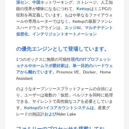
深セン、中国
ネットワーキング、ストレージ、人工知
能の境界が曖昧になるにつれて、
Kettop
はミニPCの
役割を再定義しています。もはや単なるファイアウォ
ールや専用ルーターではなく、Kettopの最新ファンレ
スハードウェアラインは、
エッジAI、マルチテナント
仮想化、インテリジェントオートメーション
の優先エンジンとして登場しています。
1つのボックスに無限の可能性
現代のITプロフェッシ
ョナルやホームラボ愛好家は、単一目的のハードウェ
アから離れています。
Proxmox VE、Docker、Home
Assistant
のようなオープンソースプラットフォームの台頭によ
り、ユーザーは複数の「仮想」ペルソナを同時に処理
できる、サイレントで高性能なコアを必要としていま
す。
Kettopのハイコアカウントシステムは、
産業グ
レードの熱設計
および
Alder Lake