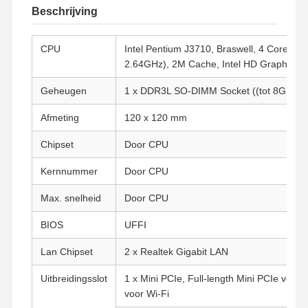
Beschrijving
CPU
Intel Pentium J3710, Braswell, 4 Core, 4 
2.64GHz), 2M Cache, Intel HD Graphics 4
Geheugen
1 x DDR3L SO-DIMM Socket ((tot 8G, 13
Afmeting
120 x 120 mm
Chipset
Door CPU
Kernnummer
Door CPU
Max. snelheid
Door CPU
BIOS
UFFI
Lan Chipset
2 x Realtek Gigabit LAN
Uitbreidingsslot
1 x Mini PCIe, Full-length Mini PCIe voor 
voor Wi-Fi