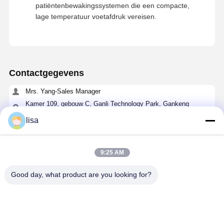
patiëntenbewakingssystemen die een compacte,
lage temperatuur voetafdruk vereisen.
Contactgegevens
Mrs. Yang-Sales Manager
Kamer 109, gebouw C, Ganli Technology Park, Gankeng
Community, Buji Subdistrict, Longgang District, Shenzhen.
lisa
+86 18902462095
Praatje Nu
9:25 AM
Good day, what product are you looking for?
Krijg De Beste Prijs Voor
4 Cores Mini Nano ITX Moederbord DDR3L Intel
Pentium J3710 CPU