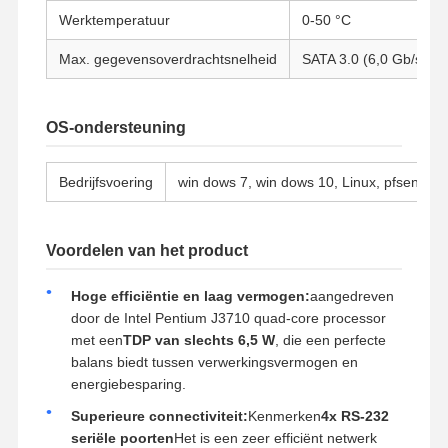
Industrieel moederbord
Werktemperatuur
0-50 °C
Firewall-moederbord
Max. gegevensoverdrachtsnelheid
SATA 3.0 (6,0 Gb/s)
OS-ondersteuning
Bedrijfsvoering
win dows 7, win dows 10, Linux, pfsense, 
Voordelen van het product
Hoge efficiëntie en laag vermogen:
aangedreven
door de Intel Pentium J3710 quad-core processor
met een
TDP van slechts 6,5 W
, die een perfecte
balans biedt tussen verwerkingsvermogen en
energiebesparing.
Superieure connectiviteit:
Kenmerken
4x RS-232
seriële poorten
Het is een zeer efficiënt netwerk