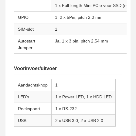
1 x Full-length Mini PCIe voor SSD (mSAT
GPIO
1, 2 x 5Pin, pitch 2,0 mm
SIM-slot
1
Autostart
Ja, 1 x 3 pin, pitch 2,54 mm
Jumper
Voorinvoer/uitvoer
Aandachtsknop
1
LED's
1 x Power LED, 1 x HDD LED
Reekspoort
1 x RS-232
Thuis
Producten
Over Ons
Fabrieksreis
USB
2 x USB 3.0, 2 x USB 2.0