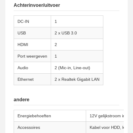
Achterinvoer/uitvoer
Kwaliteitscont
Contacteer
Praatje Nu
DC-IN
1
Role
Ons
USB
2 x USB 3.0
Firewall Mini PC
HDMI
2
Industriële Minipc
Port weergeven
1
1U Rackmount PC
Audio
2 (Mic-in, Line-out)
POE-mini-pc
Ethernet
2 x Realtek Gigabit LAN
NAS Mini PC
andere
Celeron Mini PC
Core Mini PC
Energiebehoeften
12V gelijkstroom in, 
Office Mini PC
Accessoires
Kabel voor HDD, kabel 