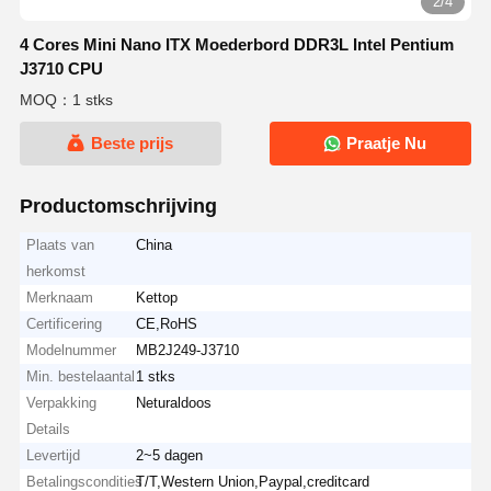
2/4
4 Cores Mini Nano ITX Moederbord DDR3L Intel Pentium
J3710 CPU
MOQ：1 stks
Beste prijs
Praatje Nu
Productomschrijving
Plaats van
China
herkomst
Merknaam
Kettop
Certificering
CE,RoHS
Modelnummer
MB2J249-J3710
Min. bestelaantal
1 stks
Verpakking
Neturaldoos
Details
Levertijd
2~5 dagen
Betalingscondities
T/T,Western Union,Paypal,creditcard