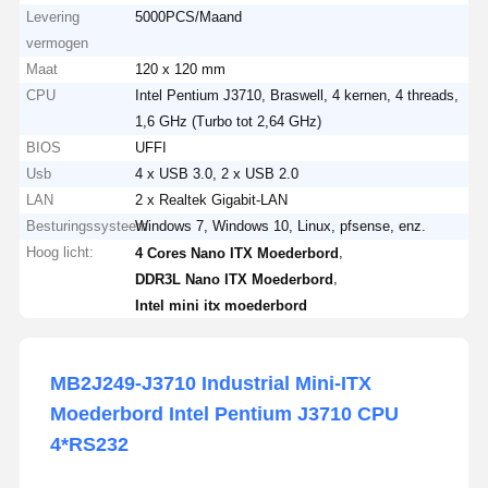
Levering
5000PCS/Maand
vermogen
Maat
120 x 120 mm
CPU
Intel Pentium J3710, Braswell, 4 kernen, 4 threads,
1,6 GHz (Turbo tot 2,64 GHz)
BIOS
UFFI
Usb
4 x USB 3.0, 2 x USB 2.0
LAN
2 x Realtek Gigabit-LAN
Besturingssysteem
Windows 7, Windows 10, Linux, pfsense, enz.
Hoog licht:
,
4 Cores Nano ITX Moederbord
,
DDR3L Nano ITX Moederbord
Intel mini itx moederbord
MB2J249-J3710 Industrial Mini-ITX
Moederbord Intel Pentium J3710 CPU
4*RS232