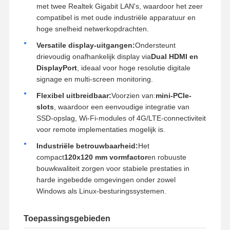
met twee Realtek Gigabit LAN's, waardoor het zeer
compatibel is met oude industriële apparatuur en
hoge snelheid netwerkopdrachten.
Versatile display-uitgangen:
Ondersteunt
drievoudig onafhankelijk display via
Dual HDMI en
DisplayPort
, ideaal voor hoge resolutie digitale
signage en multi-screen monitoring.
Flexibel uitbreidbaar:
Voorzien van:
mini-PCIe-
slots
, waardoor een eenvoudige integratie van
SSD-opslag, Wi-Fi-modules of 4G/LTE-connectiviteit
voor remote implementaties mogelijk is.
Industriële betrouwbaarheid:
Het
compact
120x120 mm vormfactor
en robuuste
bouwkwaliteit zorgen voor stabiele prestaties in
harde ingebedde omgevingen onder zowel
Windows als Linux-besturingssystemen.
Toepassingsgebieden