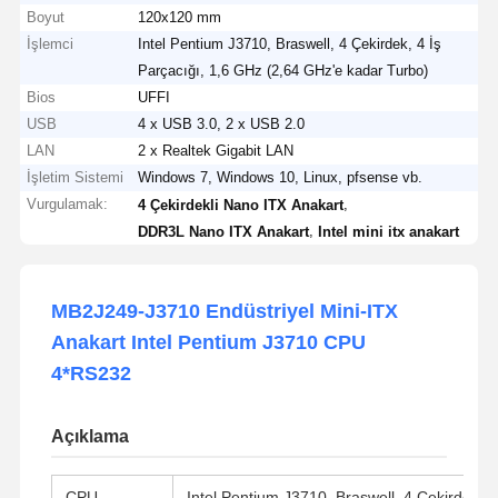
Boyut
120x120 mm
İşlemci
Intel Pentium J3710, Braswell, 4 Çekirdek, 4 İş
Parçacığı, 1,6 GHz (2,64 GHz'e kadar Turbo)
Bios
UFFI
USB
4 x USB 3.0, 2 x USB 2.0
LAN
2 x Realtek Gigabit LAN
İşletim Sistemi
Windows 7, Windows 10, Linux, pfsense vb.
Vurgulamak:
,
4 Çekirdekli Nano ITX Anakart
,
DDR3L Nano ITX Anakart
Intel mini itx anakart
MB2J249-J3710 Endüstriyel Mini-ITX
Anakart Intel Pentium J3710 CPU
4*RS232
Açıklama
CPU
Intel Pentium J3710, Braswell, 4 Çekirdek, 