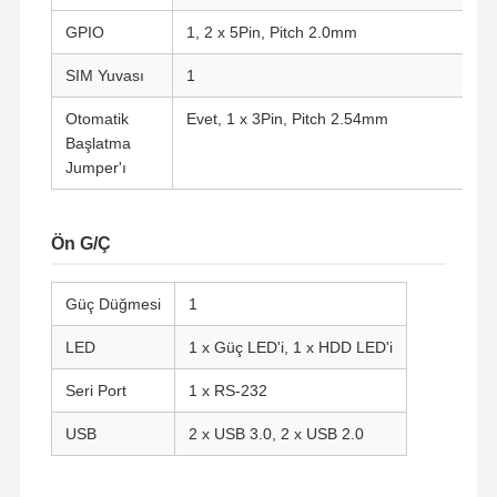
GPIO
1, 2 x 5Pin, Pitch 2.0mm
SIM Yuvası
1
Otomatik
Evet, 1 x 3Pin, Pitch 2.54mm
Başlatma
Jumper'ı
Ön G/Ç
Güç Düğmesi
1
LED
1 x Güç LED'i, 1 x HDD LED'i
Seri Port
1 x RS-232
Ana Sayfa
Ürünler
Hakkımızda
Fabrika Turu
USB
2 x USB 3.0, 2 x USB 2.0