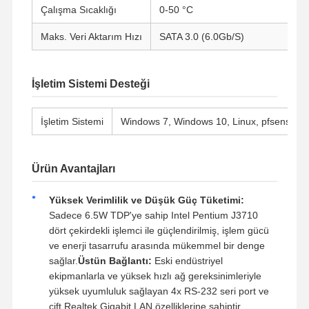
Çalışma Sıcaklığı
0-50 °C
Endüstriyel Anakart
Maks. Veri Aktarım Hızı
SATA 3.0 (6.0Gb/S)
Güvenlik Duvarı Ana Kartı
İşletim Sistemi Desteği
İşletim Sistemi
Windows 7, Windows 10, Linux, pfsense, v
Ürün Avantajları
Yüksek Verimlilik ve Düşük Güç Tüketimi:
Sadece 6.5W TDP'ye sahip Intel Pentium J3710
dört çekirdekli işlemci ile güçlendirilmiş, işlem gücü
ve enerji tasarrufu arasında mükemmel bir denge
sağlar.
Üstün Bağlantı:
Eski endüstriyel
ekipmanlarla ve yüksek hızlı ağ gereksinimleriyle
yüksek uyumluluk sağlayan 4x RS-232 seri port ve
çift Realtek Gigabit LAN özelliklerine sahiptir.