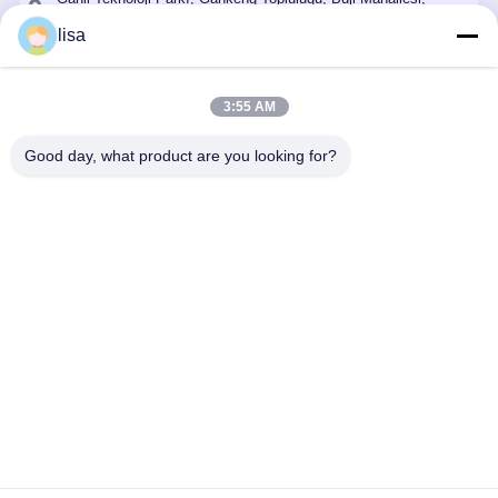
Longgang Bölgesi, Shenzhen, C Binası, Oda 109.
lisa
+86 18902462095
Şimdi konuşalım.
3:55 AM
Good day, what product are you looking for?
En İyi Fiyatı Alın
4 Çekirdekli Mini Nano ITX Anakart DDR3L Intel
Pentium J3710 CPU
Devam et
Ana
Hakkımızda
Bize
Desktop
sayfa
ulaşın
Site
Site Haritası
Gizlilik Politikası