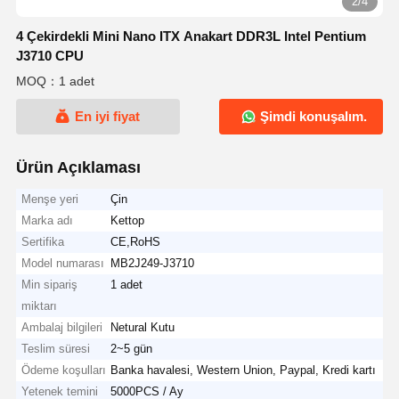
2/4
4 Çekirdekli Mini Nano ITX Anakart DDR3L Intel Pentium
J3710 CPU
MOQ：1 adet
En iyi fiyat
Şimdi konuşalım.
Ürün Açıklaması
Menşe yeri
Çin
Marka adı
Kettop
Sertifika
CE,RoHS
Model numarası
MB2J249-J3710
Min sipariş
1 adet
miktarı
Ambalaj bilgileri
Netural Kutu
Teslim süresi
2~5 gün
Ödeme koşulları
Banka havalesi, Western Union, Paypal, Kredi kartı
Yetenek temini
5000PCS / Ay