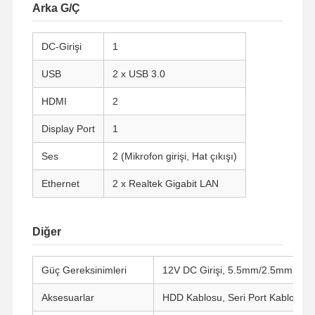
Arka G/Ç
Kalite Kontrol
Bize Ulaşın
Şimdi
DC-Girişi
1
Konuşalım.
USB
2 x USB 3.0
Ateş duvarı Mini PC
HDMI
2
Endüstriyel Mini PC
Display Port
1
1U Raf Montajlı PC
Ses
2 (Mikrofon girişi, Hat çıkışı)
POE Mini PC
Ethernet
2 x Realtek Gigabit LAN
NAS Mini PC
Diğer
Celeron Mini PC
Core Mini PC
Güç Gereksinimleri
12V DC Girişi, 5.5mm/2.5mm
Ofis Mini Bilgisayarı
Aksesuarlar
HDD Kablosu, Seri Port Kablosu