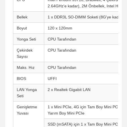
2.64GHz'e kadar), 2M Önbellek, Intel HD G
Bellek
1 x DDR3L SO-DIMM Soketi (8G'ye kadar, 
Boyut
120 x 120mm
Yonga Seti
CPU Tarafından
Çekirdek
CPU Tarafından
Sayısı
Maks. Hız
CPU Tarafından
BIOS
UFFI
LAN Yonga
2 x Realtek Gigabit LAN
Seti
Genişletme
1 x Mini PCIe, 4G için Tam Boy Mini PCIe, Va
Yuvası
Yarım Boy Mini PCIe
SSD (mSATA) için 1 x Tam Boy Mini PCIe