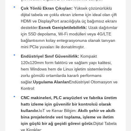
Çok Yönlü Ekran Çıkışları:
Yüksek çözünürlüklü
dijital tabela ve çoklu ekran izleme için ideal olan çift
HDMI ve DisplayPort aracılığıyla üç bağımsız ekranı
destekler.
Esnek Genişletilebilirlik:
Uzak dağıtımlar
için SSD depolama, Wi-Fi modülleri veya 4G/LTE
bağlantısının kolay entegrasyonuna olanak tanıyan
mini PCIe yuvaları ile donatılmıştır.
Endüstriyel Sınıf Güvenilirlik:
Kompakt
120x120mm form faktörü ve sağlam yapı kalitesi,
hem Windows hem de Linux işletim sistemlerinde
zorlu gömülü ortamlarda kararlı performans
sağlar.
Uygulama Alanları
Endüstriyel Otomasyon ve
Kontrol:
CNC makineleri, PLC arayüzleri ve fabrika üretim
hattı izleme için güvenilir bir kontrolcü olarak
kullanılır.
IoT ve Kenar Bilişim:
Akıllı şehir ve akıllı
bina projelerinde veri toplama, işleme ve iletim
için güçlü bir ağ geçidi görevi görür.
Dijital Tabela
ve Kiosklar: