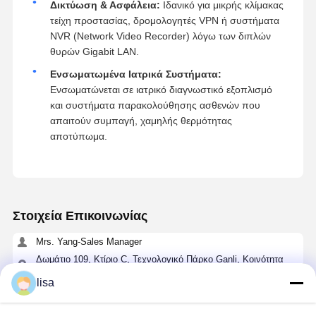
Δικτύωση & Ασφάλεια:
Ιδανικό για μικρής κλίμακας
τείχη προστασίας, δρομολογητές VPN ή συστήματα
NVR (Network Video Recorder) λόγω των διπλών
θυρών Gigabit LAN.
Ενσωματωμένα Ιατρικά Συστήματα:
Ενσωματώνεται σε ιατρικό διαγνωστικό εξοπλισμό
και συστήματα παρακολούθησης ασθενών που
απαιτούν συμπαγή, χαμηλής θερμότητας
αποτύπωμα.
Στοιχεία Επικοινωνίας
Mrs. Yang-Sales Manager
Δωμάτιο 109, Κτίριο C, Τεχνολογικό Πάρκο Ganli, Κοινότητα
Gankeng, Υποπεριοχή Buji, Περιοχή Longgang, Σενζέν.
lisa
+86 18902462095