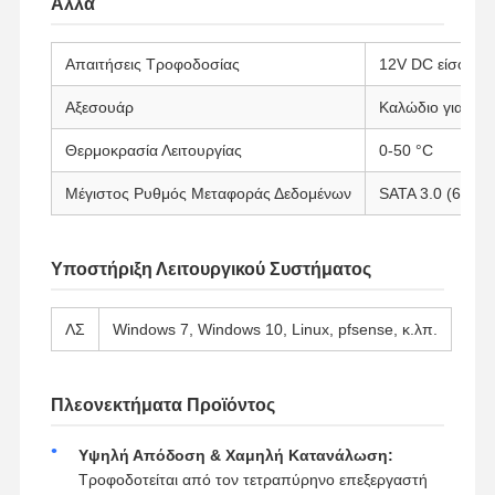
Άλλα
Βιομηχανική μητρική πλακέτα
Απαιτήσεις Τροφοδοσίας
12V DC είσοδος
Μητρική πλακέτα firewall
Αξεσουάρ
Καλώδιο για HDD
Θερμοκρασία Λειτουργίας
0-50 °C
Μέγιστος Ρυθμός Μεταφοράς Δεδομένων
SATA 3.0 (6.0Gb
Υποστήριξη Λειτουργικού Συστήματος
ΛΣ
Windows 7, Windows 10, Linux, pfsense, κ.λπ.
Πλεονεκτήματα Προϊόντος
Υψηλή Απόδοση & Χαμηλή Κατανάλωση:
Τροφοδοτείται από τον τετραπύρηνο επεξεργαστή