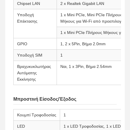
Chipset LAN
2 x Realtek Gigabit LAN
Υποδοχή
1 x Mini PCIe, Mini PCIe Πλήρους Μή
Επέκτασης
Μήκους για Wi-Fi από προεπιλογή
1 x Mini PCIe Πλήρους Μήκους για 
GPIO
1, 2 x 5Pin, Βήμα 2.0mm
Υποδοχή SIM
1
Βραχυκυκλωτήρας
Ναι, 1 x 3Pin, Βήμα 2.54mm
Αυτόματης
Εκκίνησης
Μπροστινή Είσοδος/Έξοδος
Αρχική
Προϊόντα
Σχετικά Με
Γύρος
Κουμπί Τροφοδοσίας
1
Σελίδα
Εμάς
Εργοστασίων
LED
1 x LED Τροφοδοσίας, 1 x LED HD