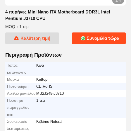
2/4
4 πυρήνες Mini Nano ITX Motherboard DDR3L Intel
Pentium J3710 CPU
MOQ：1 τεμ
Καλύτερη τιμή
Συνομιλία τώρα
Περιγραφή Προϊόντων
Τόπος
Κίνα
καταγωγής
Μάρκα
Kettop
Πιστοποίηση
CE,RoHS
Αριθμό μοντέλου
MB2J249-J3710
Ποσότητα
1 τεμ
παραγγελίας
min
Συσκευασία
Κιβώτιο Netural
λεπτομέρειες