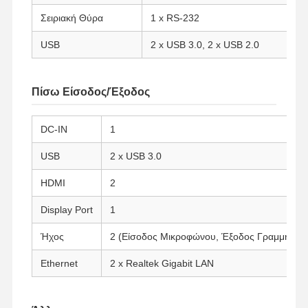
Σειριακή Θύρα
1 x RS-232
USB
2 x USB 3.0, 2 x USB 2.0
Ποιοτικός
Επαφή
Συνομιλία
Έλεγχος
Τώρα
Πίσω Είσοδος/Έξοδος
Φάιργουολ Μίνι PC
Βιομηχανικό μίνι PC
DC-IN
1
USB
2 x USB 3.0
Υπολογιστής Rack 1U
HDMI
2
POE Mini PC
Display Port
1
Μίνι υπολογιστής NAS
Ήχος
2 (Είσοδος Μικροφώνου, Έξοδος Γραμμής)
Celeron Μίνι PC
Ethernet
2 x Realtek Gigabit LAN
Core Mini PC
Μίνι PC Γραφείου