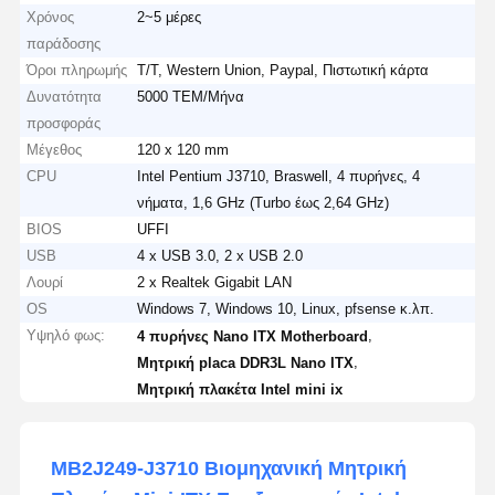
Χρόνος
2~5 μέρες
παράδοσης
Όροι πληρωμής
T/T, Western Union, Paypal, Πιστωτική κάρτα
Δυνατότητα
5000 ΤΕΜ/Μήνα
προσφοράς
Μέγεθος
120 x 120 mm
CPU
Intel Pentium J3710, Braswell, 4 πυρήνες, 4
νήματα, 1,6 GHz (Turbo έως 2,64 GHz)
BIOS
UFFI
USB
4 x USB 3.0, 2 x USB 2.0
Λουρί
2 x Realtek Gigabit LAN
OS
Windows 7, Windows 10, Linux, pfsense κ.λπ.
Υψηλό φως:
,
4 πυρήνες Nano ITX Motherboard
,
Μητρική placa DDR3L Nano ITX
Μητρική πλακέτα Intel mini ix
MB2J249-J3710 Βιομηχανική Μητρική