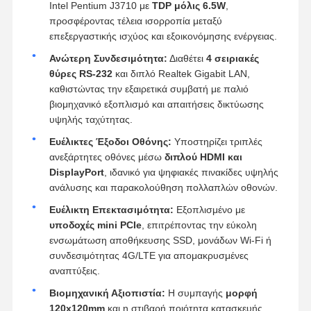
Intel Pentium J3710 με
TDP μόλις 6.5W
,
προσφέροντας τέλεια ισορροπία μεταξύ
επεξεργαστικής ισχύος και εξοικονόμησης ενέργειας.
Ανώτερη Συνδεσιμότητα:
Διαθέτει
4 σειριακές
θύρες RS-232
και διπλό Realtek Gigabit LAN,
καθιστώντας την εξαιρετικά συμβατή με παλιό
βιομηχανικό εξοπλισμό και απαιτήσεις δικτύωσης
υψηλής ταχύτητας.
Ευέλικτες Έξοδοι Οθόνης:
Υποστηρίζει τριπλές
ανεξάρτητες οθόνες μέσω
διπλού HDMI και
DisplayPort
, ιδανικό για ψηφιακές πινακίδες υψηλής
ανάλυσης και παρακολούθηση πολλαπλών οθονών.
Ευέλικτη Επεκτασιμότητα:
Εξοπλισμένο με
υποδοχές mini PCIe
, επιτρέποντας την εύκολη
ενσωμάτωση αποθήκευσης SSD, μονάδων Wi-Fi ή
συνδεσιμότητας 4G/LTE για απομακρυσμένες
αναπτύξεις.
Βιομηχανική Αξιοπιστία:
Η συμπαγής
μορφή
120x120mm
και η στιβαρή ποιότητα κατασκευής