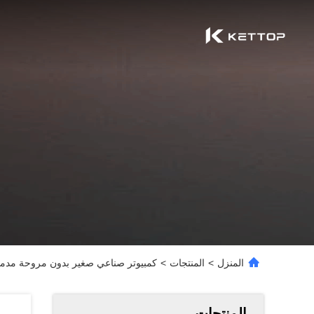
المنزل
>
المنتجات
>
كمبيوتر صناعي صغير بدون مروحة مدمج RS232 RS485 للمكاتب بمعالج Intel J4005 ثنائي ال
المنتجات