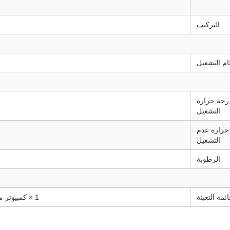
التركيب
ام التشغيل
رجة حرارة
التشغيل
حرارة عدم
التشغيل
الرطوبة
ائمة التعبئة
1 × كمبيوتر مصغر، 1 × مزود طاقة، 1 × سلك طاقة، 1 × VESA