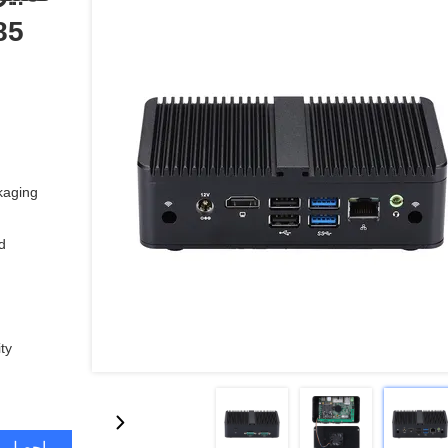
aging:
:
y:
احصل ع