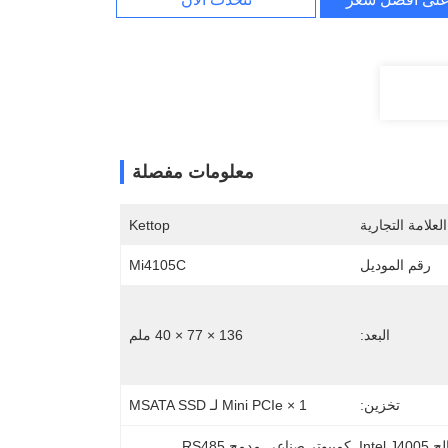
معلومات مفصلة
لعلامة التجارية
Kettop
رقم الموديل
Mi4105C
البعد:
136 × 77 × 40 ملم
تخزين:
1 × Mini PCIe لـ MSATA SSD
Inte
, 
كمبيوتر صناعي مدمج RS485