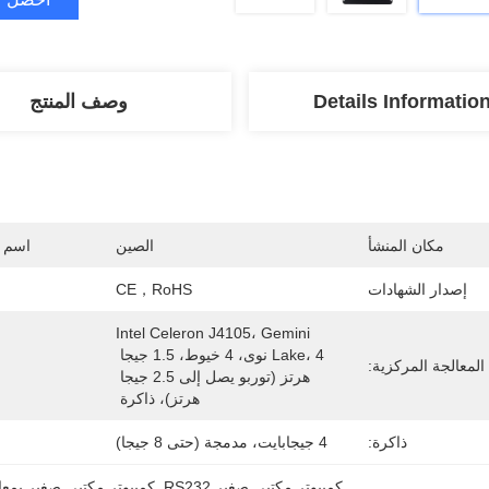
Details Informatio
وصف المنتج
مكان المنشأ
الصين
اسم ا
إصدار الشهادات
CE，RoHS
Intel Celeron J4105، Gemini 
Lake، 4 نوى، 4 خيوط، 1.5 جيجا 
المعالجة المركزية:
هرتز (توربو يصل إلى 2.5 جيجا 
هرتز)، ذاكرة 
ذاكرة:
4 جيجابايت، مدمجة (حتى 8 جيجا)
كمبيوتر مكتبي صغير RS232
, 
كمبيوتر مكتبي صغير بمعالج l J4005