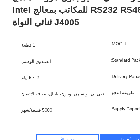
RS232 RS485 للمكاتب بمعالج Intel
J4005 ثنائي النواة
الـ MOQ:
1 قطعة
Standard Pack
الصندوق الوطني
Delivery Period
2 ~ 5 أيام
طريقة الدفع:
/ تي تي، ويسترن يونيون، بايبال، بطاقة الائتمان
Supply Capacit
5000 قطعة/شهر
لى أفضل سعر
نتحدث الآن