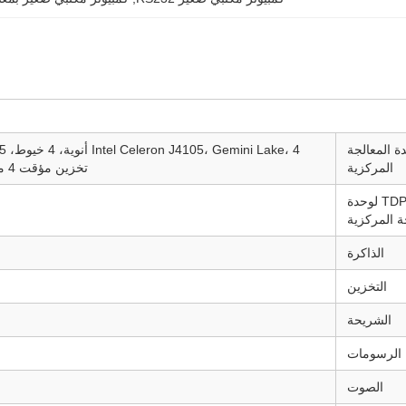
ة المعالجة
المركزية
تخزين مؤقت 4 ميجابايت، TDP 10 واط، Intel UHD Graphics 600
TDP لوحدة
ة المركزية
الذاكرة
التخزين
الشريحة
الرسومات
الصوت