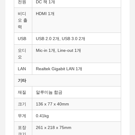
전원
DC 잭 1개
비디
HDMI 1개
품질 관리
연락처
지금 챗팅하
오 출
세요
력
USB
USB 2.0 2개, USB 3.0 2개
방화벽 미니 PC
오디
Mic-in 1개, Line-out 1개
산업적 미니 pc
오
1U 랙마운트 PC
LAN
Realtek Gigabit LAN 1개
POE 미니 PC
기타
NAS 미니 PC
재질
알루미늄 합금
셀레론 미니 PC
크기
136 x 77 x 40mm
무게
0.41kg
코어 미니 PC
포장
261 x 218 x 75mm
오피스 미니 PC
크기