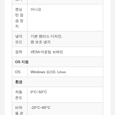
산업용 마더보드
켄싱
아니요
턴 잠
방화벽 메인보드
금 장
치
냉각
기본 팬리스 디자인,
모드
팬 보조 냉각
장착
VESA 마운팅 브래킷
OS 지원
OS
Windows 11/10, Linux
환경
작동
0°C~50°C
온도
비작
-20°C~80°C
동 온