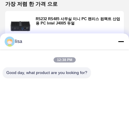
가장 저렴 한 가격 으로
RS232 RS485 사무실 미니 PC 팬리스 컴팩트 산업
용 PC Intel J4005 듀얼
lisa
계속하다
12:38 PM
추천된 제품
Good day, what product are you looking for?
32G 2133MHz
4 COM 포트 사
사무용 미니
무실 미니 PC
PC 인텔 i5-
산업용 미니
6400 4xCOM
PC 펜티엄
듀얼 LAN 3 디
G4560 듀얼 인
최고의 가격
최고의 가격