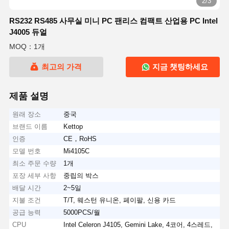
2/3
RS232 RS485 사무실 미니 PC 팬리스 컴팩트 산업용 PC Intel
J4005 듀얼
MOQ：1개
최고의 가격
지금 챗팅하세요
제품 설명
원래 장소
중국
브랜드 이름
Kettop
인증
CE，RoHS
모델 번호
Mi4105C
최소 주문 수량
1개
포장 세부 사항
중립의 박스
배달 시간
2~5일
지불 조건
T/T, 웨스턴 유니온, 페이팔, 신용 카드
공급 능력
5000PCS/월
CPU
Intel Celeron J4105, Gemini Lake, 4코어, 4스레드,