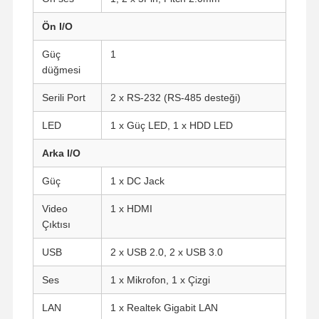
Ön I/O
Güç
1
düğmesi
Serili Port
2 x RS-232 (RS-485 desteği)
LED
1 x Güç LED, 1 x HDD LED
Arka I/O
Güç
1 x DC Jack
Video
1 x HDMI
Çıktısı
USB
2 x USB 2.0, 2 x USB 3.0
Ana Sayfa
Ürünler
Hakkımızda
Fabrika Turu
Ses
1 x Mikrofon, 1 x Çizgi
LAN
1 x Realtek Gigabit LAN