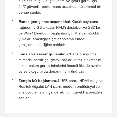
bu cihaz, düşük güç tüketimi ve çoklu görev için
24/7 güvenilir performans arasında mükemmel bir
denge sağlar.
Esnek genişleme seçenekleri:
Küçük boyutuna
rağmen, 8 GB'a kadar RAM'i destekler ve SSD'ler
ve WiFi / Bluetooth bağlantısı için M.2 ve mSATA
yuvaları aracılığıyla çift depolama / modül
genişleme özelliğine sahiptir.
Fansız ve sessiz güvenilirlik:
Fansız soğutma
mimarisi sessiz çalışmayı sağlar ve toz birikmesini
önler, bakım gereksinimlerini önemli ölçüde azaltır
ve sert koşullarda donanım ömrünü uzatır.
Zengin I/O bağlantısı:
4 USB portu, HDMI çıkışı ve
Realtek Gigabit LAN içerir, modern endüstriyel ve
ofis uygulamaları için gerekli tüm gerekli arayüzleri
sağlar.