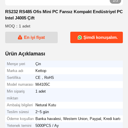
2/3
RS232 RS485 Ofis Mini PC Fansız Kompakt Endüstriyel PC
Intel J4005 Çift
MOQ：1 adet
En iyi fiyat
Şimdi konuşalım.
Ürün Açıklaması
Menşe yeri
Çin
Marka adı
Kettop
Sertifika
CE，RoHS
Model numarası
Mi4105C
Min sipariş
1 adet
miktarı
Ambalaj bilgileri
Netural Kutu
Teslim süresi
2~5 gün
Ödeme koşulları
Banka havalesi, Western Union, Paypal, Kredi kartı
Yetenek temini
5000PCS / Ay