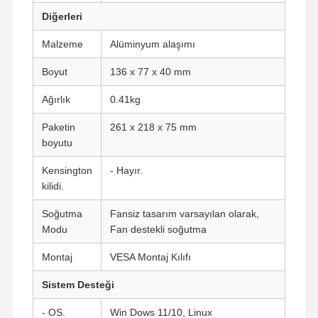
Diğerleri
Kalite Kontrol
Bize Ulaşın
Şimdi
Malzeme
Alüminyum alaşımı
Konuşalım.
Boyut
136 x 77 x 40 mm
Ateş duvarı Mini PC
Ağırlık
0.41kg
Endüstriyel Mini PC
Paketin
261 x 218 x 75 mm
boyutu
1U Raf Montajlı PC
Kensington
- Hayır.
POE Mini PC
kilidi.
NAS Mini PC
Soğutma
Fansiz tasarım varsayılan olarak,
Modu
Fan destekli soğutma
Celeron Mini PC
Montaj
VESA Montaj Kılıfı
Core Mini PC
Sistem Desteği
Ofis Mini Bilgisayarı
- OS.
Win Dows 11/10, Linux