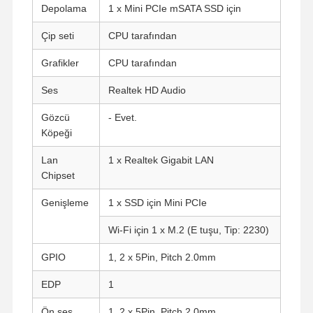
Depolama
1 x Mini PCIe mSATA SSD için
Çip seti
CPU tarafından
Grafikler
CPU tarafından
Ses
Realtek HD Audio
Gözcü
- Evet.
Köpeği
Lan
1 x Realtek Gigabit LAN
Chipset
Genişleme
1 x SSD için Mini PCIe
Wi-Fi için 1 x M.2 (E tuşu, Tip: 2230)
GPIO
1, 2 x 5Pin, Pitch 2.0mm
EDP
1
Ön ses
1, 2 x 5Pin, Pitch 2.0mm