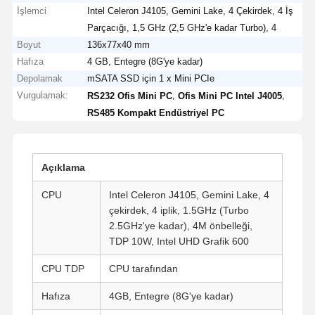
İşlemci
Intel Celeron J4105, Gemini Lake, 4 Çekirdek, 4 İş
Parçacığı, 1,5 GHz (2,5 GHz'e kadar Turbo), 4
Boyut
136x77x40 mm
Hafıza
4 GB, Entegre (8G'ye kadar)
Depolamak
mSATA SSD için 1 x Mini PCIe
Vurgulamak:
,
,
RS232 Ofis Mini PC
Ofis Mini PC Intel J4005
RS485 Kompakt Endüstriyel PC
Açıklama
CPU
Intel Celeron J4105, Gemini Lake, 4
çekirdek, 4 iplik, 1.5GHz (Turbo
2.5GHz'ye kadar), 4M önbelleği,
TDP 10W, Intel UHD Grafik 600
CPU TDP
CPU tarafından
Hafıza
4GB, Entegre (8G'ye kadar)