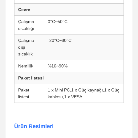
Endüstriyel Anakart
Çevre
Güvenlik Duvarı Ana Kartı
Çalışma
0°C~50°C
sıcaklığı
Çalışma
-20°C~80°C
dışı
sıcaklık
Nemlilik
%10~90%
Paket listesi
Paket
1 x Mini PC,1 x Güç kaynağı,1 x Güç
listesi
kablosu,1 x VESA
Ürün Resimleri