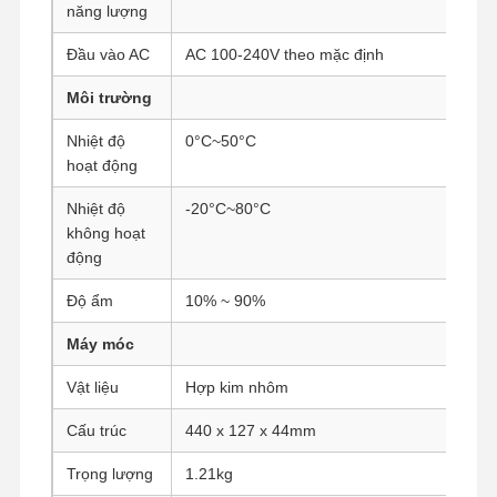
năng lượng
Đầu vào AC
AC 100-240V theo mặc định
Kiểm Soát
Liên Hệ
Nói Chuyện
Môi trường
Chất Lượng
Chúng Tôi
Ngay.
Nhiệt độ
0°C~50°C
Tường lửa Mini PC
hoạt động
Máy tính mini công nghiệp
Nhiệt độ
-20°C~80°C
không hoạt
Máy tính gắn rack 1U
động
Máy tính mini POE
Độ ẩm
10% ~ 90%
Máy móc
NAS Mini PC
Vật liệu
Hợp kim nhôm
Celeron Mini PC
Cấu trúc
440 x 127 x 44mm
Core Mini PC
Trọng lượng
1.21kg
Máy tính mini văn phòng