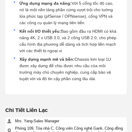
Ứng dụng mạng đa năng:
Với 5 cổng tốc độ cao,
nó là một nền tảng phần cứng vượt trội cho tường
lửa phức tạp (pfSense / OPNsense), cổng VPN và
các công cụ quản lý mạng tiên tiến.
Kết nối I/O thiết yếu:
Bao gồm đầu ra HDMI có khả
năng 4K, 2 x USB 3.0, và 2 cổng USB 2.0, cho phép
cấu hình địa phương dễ dàng và tích hợp liền mạch
với các thiết bị ngoại vi.
Xây dựng mạnh mẽ và bền:
Chassis kim loại 1U
được xây dựng để chịu được nhu cầu của môi
trường máy chủ chuyên nghiệp, cung cấp bảo vệ
tuyệt vời và độ tin cậy phần cứng lâu dài.
Chi Tiết Liên Lạc
Mrs. Yang-Sales Manager
Phòng 109, Tòa nhà C, Công viên Công nghệ Ganli, Cộng đồng