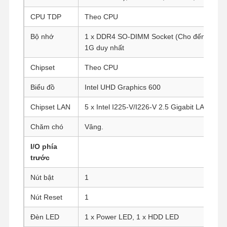
CPU TDP
Theo CPU
Bộ nhớ
1 x DDR4 SO-DIMM Socket (Cho đến 16G) Ch
1G duy nhất
Chipset
Theo CPU
Biểu đồ
Intel UHD Graphics 600
Chipset LAN
5 x Intel I225-V/I226-V 2.5 Gigabit LAN
Chăm chó
Vâng.
I/O phía
trước
Nút bật
1
Nút Reset
1
Đèn LED
1 x Power LED, 1 x HDD LED