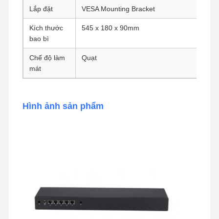
Lắp đặt
VESA Mounting Bracket
Bo mạch chủ công nghiệp
Kích thước
545 x 180 x 90mm
Bảng chủ tường lửa
bao bì
Chế độ làm
Quạt
mát
Hình ảnh sản phẩm