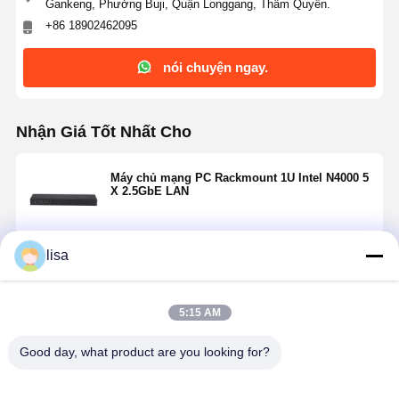
Gankeng, Phường Buji, Quận Longgang, Thâm Quyến.
+86 18902462095
nói chuyện ngay.
Nhận Giá Tốt Nhất Cho
Máy chủ mạng PC Rackmount 1U Intel N4000 5
X 2.5GbE LAN
lisa
Tiếp tục
5:15 AM
Sản Phẩm Khuyến Cáo
Good day, what product are you looking for?