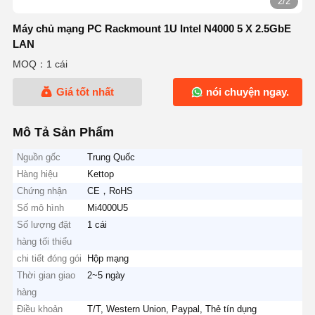
2/2
Máy chủ mạng PC Rackmount 1U Intel N4000 5 X 2.5GbE
LAN
MOQ：1 cái
Giá tốt nhất
nói chuyện ngay.
Mô Tả Sản Phẩm
Nguồn gốc
Trung Quốc
Hàng hiệu
Kettop
Chứng nhận
CE，RoHS
Số mô hình
Mi4000U5
Số lượng đặt
1 cái
hàng tối thiểu
chi tiết đóng gói
Hộp mạng
Thời gian giao
2~5 ngày
hàng
Điều khoản
T/T, Western Union, Paypal, Thẻ tín dụng