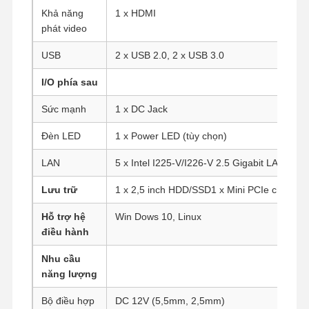
Khả năng
1 x HDMI
phát video
USB
2 x USB 2.0, 2 x USB 3.0
I/O phía sau
Sức mạnh
1 x DC Jack
Đèn LED
1 x Power LED (tùy chọn)
LAN
5 x Intel I225-V/I226-V 2.5 Gigabit LAN
Lưu trữ
1 x 2,5 inch HDD/SSD1 x Mini PCIe cho m
Hỗ trợ hệ
Win Dows 10, Linux
điều hành
Nhu cầu
Nhà
Sản Phẩm
Về Chúng
Tham Quan
năng lượng
Tôi
Nhà Máy
Bộ điều hợp
DC 12V (5,5mm, 2,5mm)