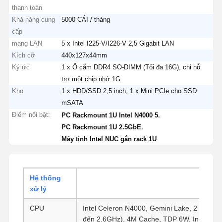
thanh toán
Khả năng cung
5000 CÁI / tháng
cấp
mạng LAN
5 x Intel I225-V/I226-V 2,5 Gigabit LAN
Kích cỡ
440x127x44mm
Ký ức
1 x Ổ cắm DDR4 SO-DIMM (Tối đa 16G), chỉ hỗ
trợ một chip nhớ 1G
Kho
1 x HDD/SSD 2,5 inch, 1 x Mini PCIe cho SSD
mSATA
Điểm nổi bật:
,
PC Rackmount 1U Intel N4000 5
,
PC Rackmount 1U 2.5GbE
Máy tính Intel NUC gắn rack 1U
Hệ thống
xử lý
CPU
Intel Celeron N4000, Gemini Lake, 2 Core, 
đến 2.6GHz), 4M Cache, TDP 6W, Intel UHD