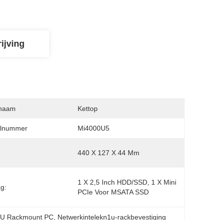
ijving
naam
Kettop
lnummer
Mi4000U5
440 X 127 X 44 Mm
1 X 2,5 Inch HDD/SSD, 1 X Mini 
g:
PCIe Voor MSATA SSD
1U Rackmount PC
, 
Netwerkintelekn1u-rackbevestiging