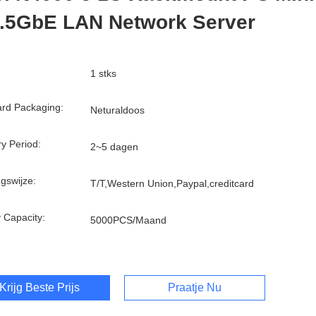
2.5GbE LAN Network Server
1 stks
rd Packaging:
Neturaldoos
ry Period:
2~5 dagen
ngswijze:
T/T,Western Union,Paypal,creditcard
 Capacity:
5000PCS/Maand
Krijg Beste Prijs
Praatje Nu