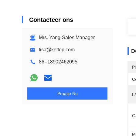
Contacteer ons
Mrs. Yang-Sales Manager
lisa@kettop.com
D
86--18902462095
P
Ce
Praatje Nu
L
G
M