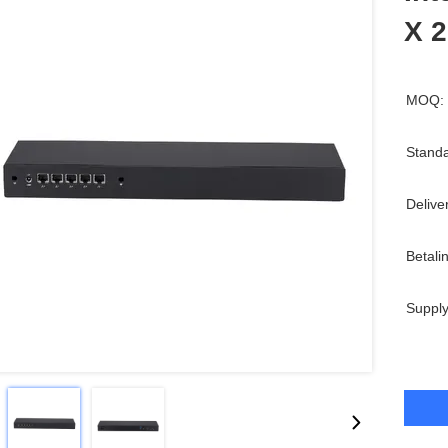
X 
MOQ:
Standa
Delive
Betali
Supply