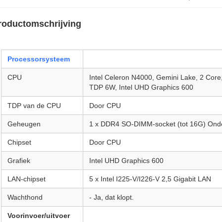
roductomschrijving
Processorsysteem
CPU
Intel Celeron N4000, Gemini Lake, 2 Core
TDP 6W, Intel UHD Graphics 600
TDP van de CPU
Door CPU
Geheugen
1 x DDR4 SO-DIMM-socket (tot 16G) Onde
Chipset
Door CPU
Grafiek
Intel UHD Graphics 600
LAN-chipset
5 x Intel I225-V/I226-V 2,5 Gigabit LAN
Wachthond
- Ja, dat klopt.
Voorinvoer/uitvoer