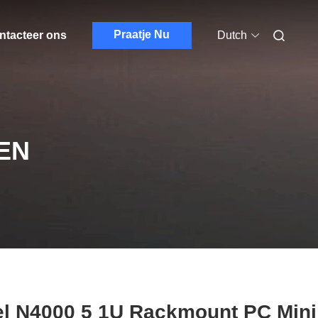
Praatje Nu
ntacteer ons
Dutch
EN
el N4000 5 1U Rackmount PC Mini