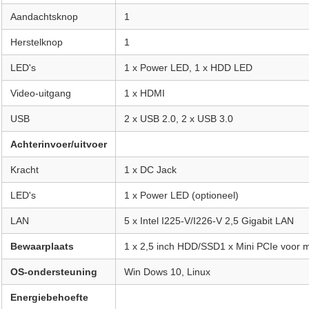
Aandachtsknop
1
Herstelknop
1
LED's
1 x Power LED, 1 x HDD LED
Video-uitgang
1 x HDMI
USB
2 x USB 2.0, 2 x USB 3.0
Achterinvoer/uitvoer
Kracht
1 x DC Jack
LED's
1 x Power LED (optioneel)
LAN
5 x Intel I225-V/I226-V 2,5 Gigabit LAN
Bewaarplaats
1 x 2,5 inch HDD/SSD1 x Mini PCIe voor
OS-ondersteuning
Win Dows 10, Linux
Energiebehoefte