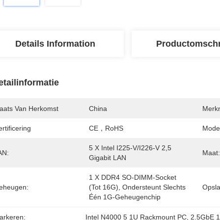
Details Information
Productomschr
etailinformatie
laats Van Herkomst
China
Merk
rtificering
CE，RoHS
Mode
5 X Intel I225-V/I226-V 2,5 
AN:
Maat:
Gigabit LAN
1 X DDR4 SO-DIMM-Socket 
eheugen:
(tot 16G), Ondersteunt Slechts 
Opsla
Één 1G-Geheugenchip
arkeren:
Intel N4000 5 1U Rackmount PC
, 
2.5GbE 