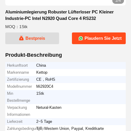
2/4
Aluminiumlegierung Robuster Lüfterloser PC Kleiner
Industrie-PC Intel N2920 Quad Core 4 RS232
MOQ：1Stk
Bestpreis
Plaudern Sie Jetzt
Produkt-Beschreibung
Herkunftsort
China
Markenname
Kettop
Zertifizierung
CE，RoHS
Modellnummer
Mi2920C4
Min
1Stk
Bestellmenge
Verpackung
Netural-Kasten
Informationen
Lieferzeit
2~5 Tage
Zahlungsbedingungen
T/T, Western Union, Paypal, Kreditkarte