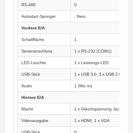
RS-485
0
Autostart-Springer
- Nein.
Vordere E/A
Schaltfläche
1
Serienanschluss
1 x RS-232 (COM1)
LED-Leuchte
1 x Leistungs-LED
USB-Stick
1 x USB 3.0, 3 x USB 2.0
Audio
1 (Mic-in)
Hintere E/A
Macht
1 x Gleichspannung Jack
Startseite
Produkte
Über Uns
Fabrik Tour
Videoausgabe
1 x HDMI, 1 x VGA
USB-Stick
0