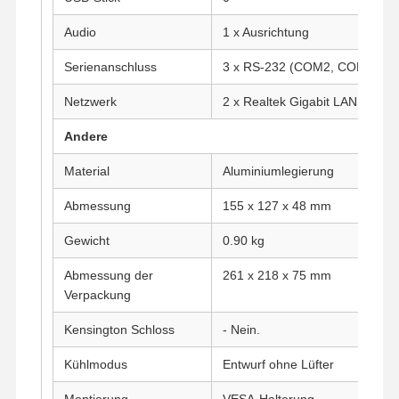
Audio
1 x Ausrichtung
Qualitätskont
Kontakt
Plaudern Sie
Rolle
Jetzt
Serienanschluss
3 x RS-232 (COM2, COM3, C
Netzwerk
2 x Realtek Gigabit LAN
Firewall Mini PC
Andere
Industrieller Mini-PC
Material
Aluminiumlegierung
1U Rackmount-PC
Abmessung
155 x 127 x 48 mm
POE-Mini-PC
Gewicht
0.90 kg
NAS Mini PC
Abmessung der
261 x 218 x 75 mm
Verpackung
Celeron Mini PC
Kensington Schloss
- Nein.
Core Mini PC
Kühlmodus
Entwurf ohne Lüfter
Office Mini-PC
Montierung
VESA-Halterung