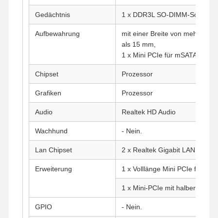
Gedächtnis
1 x DDR3L SO-DIMM-Socket (b
Aufbewahrung
mit einer Breite von mehr als 
als 15 mm,
1 x Mini PCIe für mSATA SSD
Chipset
Prozessor
Grafiken
Prozessor
Audio
Realtek HD Audio
Wachhund
- Nein.
Lan Chipset
2 x Realtek Gigabit LAN
Erweiterung
1 x Volllänge Mini PCIe für SSD
1 x Mini-PCIe mit halber Länge 
GPIO
- Nein.