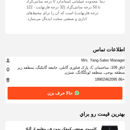
دما: محدوده عملیاتی استاندارد 0 درجه سانتی‌گراد
تا 50 درجه سانتی‌گراد (32 درجه فارنهایت - 122
درجه فارنهایت) است که آن را برای محیط‌های
اداری و صنعتی سخت ایده‌آل می‌سازد.
اطلاعات تماس
Mrs. Yang-Sales Manager
اتاق 109، ساختمان C، پارک فناوری گانلی، جامعه گانکنگ، منطقه زیر
منطقه بوجی، منطقه لونگگانگ، شنژن.
+86 18902462095
حالا حرف بزن
بهترين قيمت رو براي
کامپیوتر صنعتی کوچک بدون فن مقاوم از آلیاژ