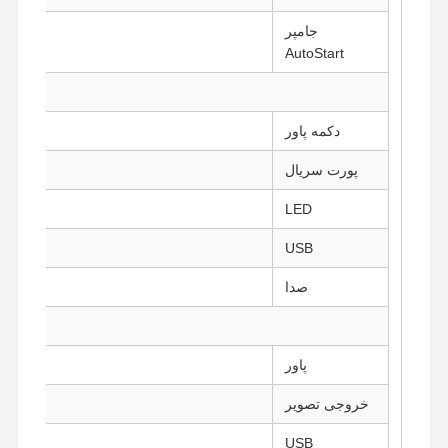
جامپر
AutoStart
دکمه پاور
پورت سریال
LED
USB
1 عدد USB 3.0، 3 عدد USB 2.0
صدا
پاور
خانه
محصولات
دربارهی ما
کارخانه تور
خروجی تصویر
USB