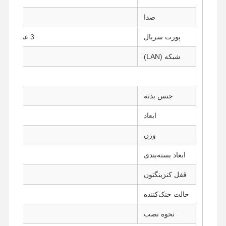
صدا
کنترل کیفیت
تماس با ما
حالا حرف بزن
پورت سریال
3 عدد RS-232 (COM2، COM3، COM4)
شبکه (LAN)
فایروال مینی پی سی
مینی کامپیوتر صنعتی
جنس بدنه
کامپیوتر رک ۱ یونیت
ابعاد
POE Mini PC
وزن
NAS Mini PC
ابعاد بسته‌بندی
PC مینی سلرون
قفل کنزینگتون
کامپیوتر اصلی مینی
حالت خنک‌کننده
آفیس مینی کامپیوتر
نحوه نصب
مادربرد صنعتی