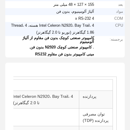
بعد
155 × 127 × 48 میلی متر
مواد
آلیاژ آلومینیوم، بدون فن
4 x RS-232
COM
CPU
Intel Celeron N2920، Bay Trail، 4 هسته، 4 Thread،
1.86 گیگاهرتز (توربو تا 2.0 گیگاهرتز)
کامپیوتر صنعتی کوچک بدون فن مقاوم از آلیاژ
برجسته:
آلومینیوم
,
,
کامپیوتر صنعتی کوچک N2920 بدون فن
مینی کامپیوتر بدون فن مقاوم RS232
پردازنده
تا 2.0 گیگاهرتز)، 2 مگابایت کش، Intel HD Graphics
توان مصرفی
پردازنده (TDP)