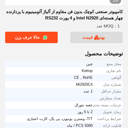
2/4
کامپیوتر صنعتی کوچک بدون فن مقاوم از آلیاژ آلومینیوم با پردازنده
چهار هسته‌ای Intel N2920 و 4 پورت RS232
MOQ：1 عدد
بهترین قیمت
حالا حرف بزن
توضیحات محصول
محل منبع
چین
نام تجاری
Kettop
گواهی
CE，RoHS
شماره مدل
Mi2920C4
مقدار حداقل
1 عدد
تعداد سفارش
جزئیات بسته بندی
جعبه نتورال
زمان تحویل
2 تا 5 روز
شرایط پرداخت
T/T، وسترن یونیون، پی پال، کارت اعتباری
قابلیت ارائه
5000 PCS / ماه