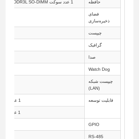
حافظه
1 عدد سوکت DDR3L SO-DIMM (تا 8 گیگابایت، 1333/1600 مگاهرتز)
فضای
1 عدد هارد دیسک/SSD 2.5 اینچی،
ذخیره‌سازی
1 عدد Mini PCIe برای SSD mSATA
چیپست
گرافیک
صدا
Watch Dog
چیپست شبکه
(LAN)
قابلیت توسعه
1 عدد Mini PCIe با طول کامل برای SSD
1 عدد Mini PCIe با طول نیمه برای Wi-Fi
GPIO
RS-485