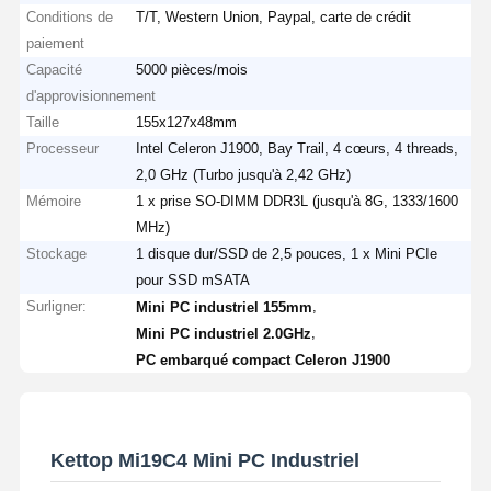
Conditions de
T/T, Western Union, Paypal, carte de crédit
paiement
Capacité
5000 pièces/mois
d'approvisionnement
Taille
155x127x48mm
Processeur
Intel Celeron J1900, Bay Trail, 4 cœurs, 4 threads,
2,0 GHz (Turbo jusqu'à 2,42 GHz)
Mémoire
1 x prise SO-DIMM DDR3L (jusqu'à 8G, 1333/1600
MHz)
Stockage
1 disque dur/SSD de 2,5 pouces, 1 x Mini PCIe
pour SSD mSATA
Surligner:
,
Mini PC industriel 155mm
,
Mini PC industriel 2.0GHz
PC embarqué compact Celeron J1900
Kettop Mi19C4 Mini PC Industriel