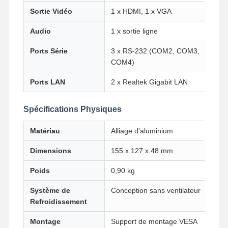
Sortie Vidéo
1 x HDMI, 1 x VGA
Audio
1 x sortie ligne
Contrôle De
Contact
Causez
La Qualité
Maintenant
Ports Série
3 x RS-232 (COM2, COM3,
COM4)
Le pare-feu mini PC
Ports LAN
2 x Realtek Gigabit LAN
Mini PC industriel
Spécifications Physiques
1U Rackmount PC est utilisé.
Matériau
Alliage d'aluminium
Mini PC POE
Dimensions
155 x 127 x 48 mm
Le NAS Mini PC
Poids
0,90 kg
Le Celeron Mini PC
Système de
Conception sans ventilateur
Refroidissement
Core Mini PC
Montage
Support de montage VESA
Mini PC de bureau