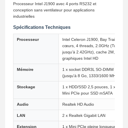
Processeur Intel J1900 avec 4 ports RS232 et
conception sans ventilateur pour applications
industrielles
Spécifications Techniques
Processeur
Intel Celeron J1900, Bay Trail, 4
cœurs, 4 threads, 2.0GHz (Turbo
jusqu'à 2.42GHz), cache 2M,
graphiques Intel HD
Mémoire
1 x socket DDR3L SO-DIMM
(jusqu'à 8 Go, 1333/1600 MHz)
Stockage
1 x HDD/SSD 2,5 pouces, 1 x
Mini PCIe pour SSD mSATA
Audio
Realtek HD Audio
LAN
2 x Realtek Gigabit LAN
Extension
1 x Mini PCIe pleine longueur