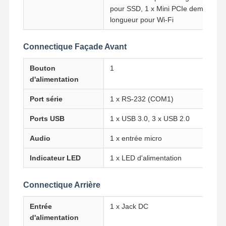
pour SSD, 1 x Mini PCIe demi-
longueur pour Wi-Fi
Connectique Façade Avant
Bouton
1
d'alimentation
Port série
1 x RS-232 (COM1)
Ports USB
1 x USB 3.0, 3 x USB 2.0
Audio
1 x entrée micro
Indicateur LED
1 x LED d'alimentation
Connectique Arrière
Aperçu
Produits
A Propos De
Visite D'usine
Nous
Entrée
1 x Jack DC
d'alimentation