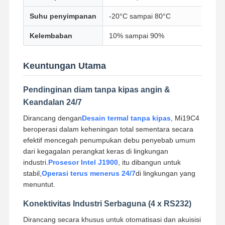
Motherboard Industri
Suhu penyimpanan
-20°C sampai 80°C
Kelembaban
10% sampai 90%
Motherboard Firewall
Keuntungan Utama
Pendinginan diam tanpa kipas angin &
Keandalan 24/7
Dirancang dengan
Desain termal tanpa kipas
, Mi19C4
beroperasi dalam keheningan total sementara secara
efektif mencegah penumpukan debu penyebab umum
dari kegagalan perangkat keras di lingkungan
industri.
Prosesor Intel J1900
, itu dibangun untuk
stabil,
Operasi terus menerus 24/7
di lingkungan yang
menuntut.
Konektivitas Industri Serbaguna (4 x RS232)
Dirancang secara khusus untuk otomatisasi dan akuisisi