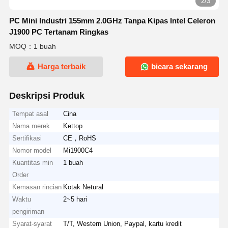
2/3
PC Mini Industri 155mm 2.0GHz Tanpa Kipas Intel Celeron
J1900 PC Tertanam Ringkas
MOQ：1 buah
Harga terbaik
bicara sekarang
Deskripsi Produk
Tempat asal
Cina
Nama merek
Kettop
Sertifikasi
CE，RoHS
Nomor model
Mi1900C4
Kuantitas min
1 buah
Order
Kemasan rincian
Kotak Netural
Waktu
2~5 hari
pengiriman
Syarat-syarat
T/T, Western Union, Paypal, kartu kredit