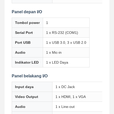
Panel depan I/O
Tombol power
1
Serial Port
1 x RS-232 (COM1)
Port USB
1 x USB 3.0, 3 x USB 2.0
Audio
1 x Mic-in
Indikator LED
1 x LED Daya
Panel belakang I/O
Input daya
1 x DC Jack
Video Output
1 x HDMI, 1 x VGA
Rumah
Produk
Tentang Kita
Wisata
Pabrik
Audio
1 x Line-out