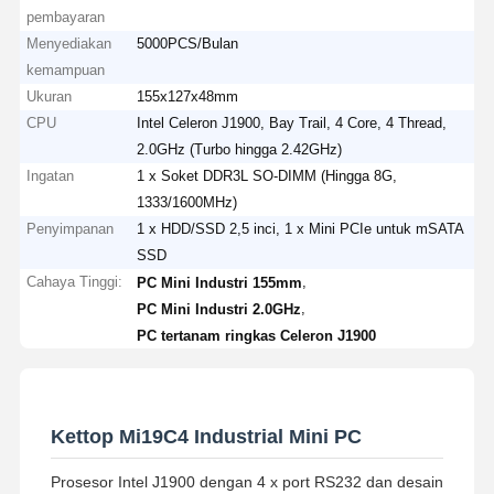
pembayaran
Menyediakan
5000PCS/Bulan
kemampuan
Ukuran
155x127x48mm
CPU
Intel Celeron J1900, Bay Trail, 4 Core, 4 Thread,
2.0GHz (Turbo hingga 2.42GHz)
Ingatan
1 x Soket DDR3L SO-DIMM (Hingga 8G,
1333/1600MHz)
Penyimpanan
1 x HDD/SSD 2,5 inci, 1 x Mini PCIe untuk mSATA
SSD
Cahaya Tinggi:
,
PC Mini Industri 155mm
,
PC Mini Industri 2.0GHz
PC tertanam ringkas Celeron J1900
Kettop Mi19C4 Industrial Mini PC
Prosesor Intel J1900 dengan 4 x port RS232 dan desain