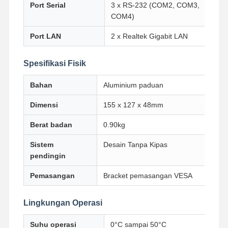
Port Serial
3 x RS-232 (COM2, COM3,
COM4)
Port LAN
2 x Realtek Gigabit LAN
Kontrol
Hubungi
Bicara
Kualitas
Kami
Sekarang
Spesifikasi Fisik
Firewall Mini PC
Bahan
Aluminium paduan
PC Mini Industri
Dimensi
155 x 127 x 48mm
1U Rackmount PC
Berat badan
0.90kg
PC Mini POE
Sistem
Desain Tanpa Kipas
pendingin
NAS Mini PC
Pemasangan
Bracket pemasangan VESA
Celeron Mini PC
Core Mini PC
Lingkungan Operasi
PC Mini Kantor
Suhu operasi
0°C sampai 50°C