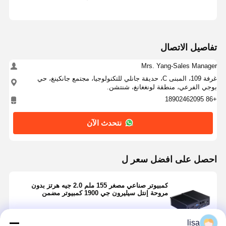
تفاصيل الاتصال
Mrs. Yang-Sales Manager
غرفة 109، المبنى C، حديقة جانلي للتكنولوجيا، مجتمع جانكينغ، حي
بوجي الفرعي، منطقة لونغغانغ، شنتشن.
+86 18902462095
نتحدث الآن
احصل على افضل سعر ل
كمبيوتر صناعي مصغر 155 ملم 2.0 جيه هرتز بدون
مروحة إنتل سيليرون جي 1900 كمبيوتر مضمن
lisa