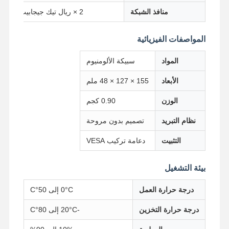
منافذ الشبكة
2 × ريال تيك جيجابيت لين
ضبط الجودة
اتصل بنا
نتحدث الآن
المواصفات الفيزيائية
المواد
سبيكة الألومنيوم
جدار الحماية الحاسوب المصغر
الأبعاد
155 × 127 × 48 ملم
كمبيوتر صناعي صغير
الوزن
0.90 كجم
1U Rackmount PC
نظام التبريد
تصميم بدون مروحة
جهاز كمبيوتر صغير الحجم POE
التثبيت
دعامة تركيب VESA
جهاز كمبيوتر NAS Mini
بيئة التشغيل
سيلرون ميني بي سي
درجة حرارة العمل
0°C إلى 50°C
جهاز كمبيوتر صغير
درجة حرارة التخزين
-20°C إلى 80°C
كمبيوتر مكتبي صغير