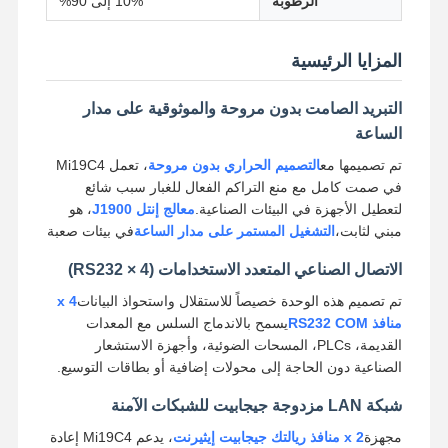
الرطوبة
10% إلى 90%
اللوحة الأم الصناعية
اللوحة الأم لحائط الحماية
المزايا الرئيسية
التبريد الصامت بدون مروحة والموثوقية على مدار
الساعة
تم تصميمها مع
التصميم الحراري بدون مروحة
، تعمل Mi19C4
في صمت كامل مع منع التراكم الفعال للغبار سبب شائع
لتعطيل الأجهزة في البيئات الصناعية.
معالج إنتل J1900
، هو
مبني لثابت،
التشغيل المستمر على مدار الساعة
في بيئات صعبة
الاتصال الصناعي المتعدد الاستخدامات (4 × RS232)
تم تصميم هذه الوحدة خصيصاً للاستقلال واستحواذ البيانات
4 x
منافذ RS232 COM
يسمح بالاندماج السلس مع المعدات
القديمة، PLCs، المسحات الضوئية، وأجهزة الاستشعار
الصناعية دون الحاجة إلى محولات إضافية أو بطاقات التوسيع.
شبكة LAN مزدوجة جيجابيت للشبكات الآمنة
مجهزة
2 x منافذ ريالتك جيجابيت إيثيرنت
، يدعم Mi19C4 إعادة