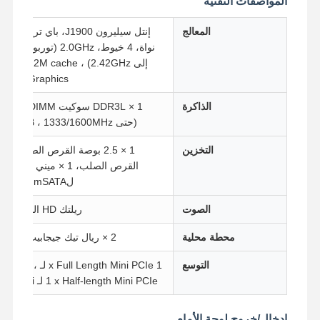
المواصفات التقنية
المعالج
إنتل سيليرون J1900، باي تريل، 4
نواة، 4 خيوط، 2.0GHz (توربو تصل
إلى 2.42GHz) ، 2M cache، إنتل
HD Graphics
الذاكرة
1 × DDR3L سوكيت SO-DIMM
(حتى 8GB ، 1333/1600MHz)
التخزين
1 × 2.5 بوصة القرص الصلب /
القرص الصلب، 1 × ميني PCIe
لSSD mSATA
الصوت
ريلتك HD الصوت
محطة محلية
2 × ريال تيك جيجابيت لين
التوسع
1 x Full Length Mini PCIe لـ SSD ،
1 x Half-length Mini PCIe لـ Wi-Fi
إدخال/خروج لوحة الأمام