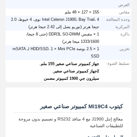
العرض
مقاس
155 × 127 × 48 ملم
وحدة المعالجة
Intel Celeron J1900، Bay Trail، 4 نوى، 4 خيوط، 2.0
المركزية
جيجا هرتز (توربو يصل إلى 2.42 جيجا هرتز)
ذاكرة
1 × مقبس DDR3L SO-DIMM (حتى 8 جيجا،
1333/1600 ميجا هرتز)
تخزين
1 × 2.5 بوصة HDD/SSD، 1 × Mini PCIe لـ mSATA
SSD
تسليط الضوء:
,
جهاز كمبيوتر صناعي صغير 155 ملم
,
2جهاز كمبيوتر صناعي صغير
سيلرون جي 1900 كمبيوتر مضمن
كيتوب Mi19C4 كمبيوتر صناعي صغير
معالج إنتل J1900 مع 4 منافذ RS232 و تصميم بدون مروحة
للتطبيقات الصناعية