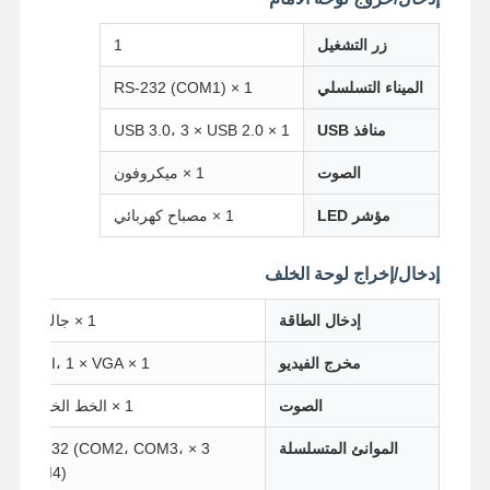
زر التشغيل
1
الميناء التسلسلي
1 × RS-232 (COM1)
منافذ USB
1 × USB 3.0، 3 × USB 2.0
الصوت
1 × ميكروفون
مؤشر LED
1 × مصباح كهربائي
إدخال/إخراج لوحة الخلف
إدخال الطاقة
1 × جاك DC
مخرج الفيديو
1 × HDMI، 1 × VGA
الصوت
1 × الخط الخارجي
منزل
المنتجات
حول بنا
جولة في
المعمل
الموانئ المتسلسلة
3 × RS-232 (COM2، COM3،
COM4)