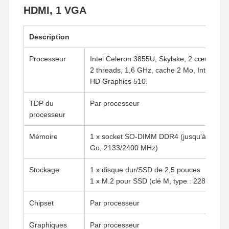
HDMI, 1 VGA
Description
Processeur
Intel Celeron 3855U, Skylake, 2 cœurs,
2 threads, 1,6 GHz, cache 2 Mo, Intel
HD Graphics 510.
TDP du
Par processeur
processeur
Mémoire
1 x socket SO-DIMM DDR4 (jusqu'à 32
Go, 2133/2400 MHz)
Stockage
1 x disque dur/SSD de 2,5 pouces
1 x M.2 pour SSD (clé M, type : 2280)
Chipset
Par processeur
Graphiques
Par processeur