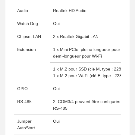
Audio
Realtek HD Audio
Watch Dog
Oui
Chipset LAN
2 x Realtek Gigabit LAN
Extension
1 x Mini PCIe, pleine longueur pour 4G,
demi-longueur pour Wi-Fi
1 x M.2 pour SSD (clé M, type : 2280)
1 x M.2 pour Wi-Fi (clé E, type : 2230)
GPIO
Oui
RS-485
2, COM3/4 peuvent être configurés en
RS-485
Aperçu
Produits
A Propos De
Visite D'usine
Jumper
Oui
Nous
AutoStart