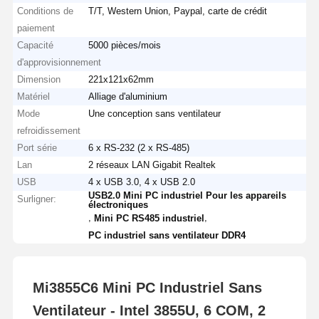
Conditions de
T/T, Western Union, Paypal, carte de crédit
paiement
Capacité
5000 pièces/mois
d'approvisionnement
Dimension
221x121x62mm
Matériel
Alliage d'aluminium
Mode
Une conception sans ventilateur
refroidissement
Port série
6 x RS-232 (2 x RS-485)
Lan
2 réseaux LAN Gigabit Realtek
USB
4 x USB 3.0, 4 x USB 2.0
USB2.0 Mini PC industriel Pour les appareils
Surligner:
électroniques
,
,
Mini PC RS485 industriel
PC industriel sans ventilateur DDR4
Mi3855C6 Mini PC Industriel Sans
Ventilateur - Intel 3855U, 6 COM, 2