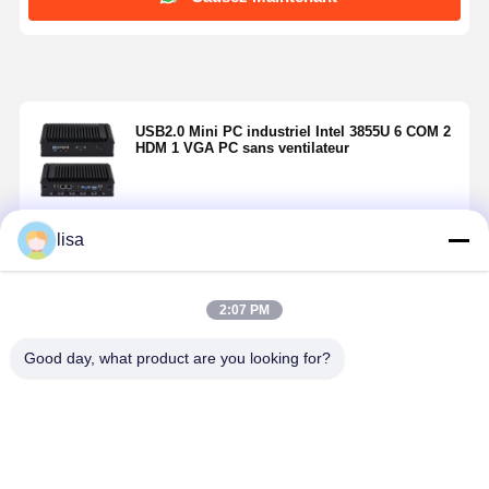
USB2.0 Mini PC industriel Intel 3855U 6 COM 2
HDM 1 VGA PC sans ventilateur
lisa
Continuer
2:07 PM
Produits Recommandés
Good day, what product are you looking for?
Mini PC
Mini PC
Mini PC
Fabricants
Industriel
industriel
Industriel SSD
mini