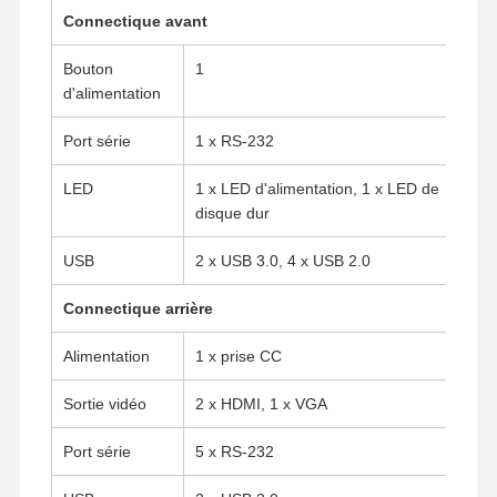
Connectique avant
Bouton
1
Contrôle De
Contact
Causez
d'alimentation
La Qualité
Maintenant
Port série
1 x RS-232
Le pare-feu mini PC
LED
1 x LED d'alimentation, 1 x LED de
Mini PC industriel
disque dur
1U Rackmount PC est utilisé.
USB
2 x USB 3.0, 4 x USB 2.0
Mini PC POE
Connectique arrière
Le NAS Mini PC
Alimentation
1 x prise CC
Le Celeron Mini PC
Sortie vidéo
2 x HDMI, 1 x VGA
Core Mini PC
Port série
5 x RS-232
Mini PC de bureau