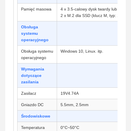
Pamięć masowa
4 x 3.5-calowy dysk twardy lub 4 x 2
2 x M.2 dla SSD (klucz M, typ: 2242/
Kontrola
Skontaktuj
Rozmawiaj
Jakości
Się Z Nami
Teraz.
Obsługa
systemu
operacyjnego
Firewall Mini PC
Obsługa systemu
Windows 10, Linux. itp.
Minikomputer przemysłowy
operacyjnego
1U Rackmount PC
Wymagania
dotyczące
Minikomputer POE
zasilania
NAS Mini PC
Zasilacz
19V4.74A
Celeron Mini PC
Gniazdo DC
5.5mm, 2.5mm
Core Mini PC
Środowiskowe
Temperatura
0°C~50°C
Minikomputer biurowy