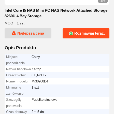
2/4
Intel Core I5 NAS Mini PC NAS Network Attached Storage
8260U 4 Bay Storage
MOQ：1 szt
Najlepsza cena
Rozmawiaj teraz.
Opis Produktu
Miejsce
Chiny
pochodzenia
Nazwa handlowa
Kettop
Orzecznictwo
CE,RoHS
Numer modelu
Mi30900D4
Minimalne
1 szt
zamówienie
Szczegóły
Pudełko sieciowe
pakowania
Czas dostawy
2 ~ 5 dni