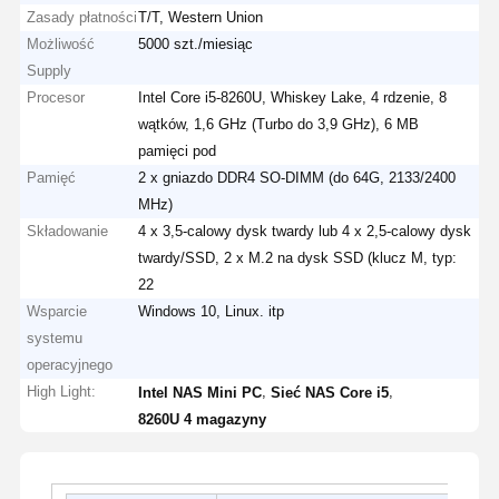
Zasady płatności
T/T, Western Union
Możliwość
5000 szt./miesiąc
Supply
Procesor
Intel Core i5-8260U, Whiskey Lake, 4 rdzenie, 8
wątków, 1,6 GHz (Turbo do 3,9 GHz), 6 MB
pamięci pod
Pamięć
2 x gniazdo DDR4 SO-DIMM (do 64G, 2133/2400
MHz)
Składowanie
4 x 3,5-calowy dysk twardy lub 4 x 2,5-calowy dysk
twardy/SSD, 2 x M.2 na dysk SSD (klucz M, typ:
22
Wsparcie
Windows 10, Linux. itp
systemu
operacyjnego
High Light:
,
,
Intel NAS Mini PC
Sieć NAS Core i5
8260U 4 magazyny