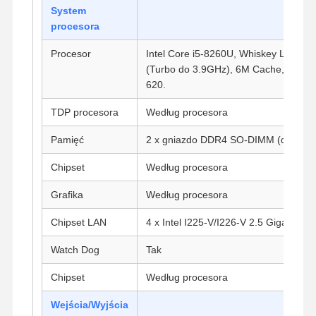
System
procesora
Procesor
Intel Core i5-8260U, Whiskey Lake, 4
(Turbo do 3.9GHz), 6M Cache, TDP 1
620.
TDP procesora
Według procesora
Pamięć
2 x gniazdo DDR4 SO-DIMM (do 64G
Chipset
Według procesora
Grafika
Według procesora
Chipset LAN
4 x Intel I225-V/I226-V 2.5 Gigabit LA
Watch Dog
Tak
Chipset
Według procesora
Wejścia/Wyjścia