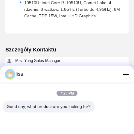
10510U: Intel Core i7-10510U, Comet Lake, 4
rdzenie, 8 wątków, 1.8GHz (Turbo do 4.9GHz), 8M
Cache, TDP 15W, Intel UHD Graphics.
Szczegóły Kontaktu
Mrs. Yang-Sales Manager
Pokój 109, budynek C, Ganli Technology Park, Gankeng
Community, Buji Subdistrict, Longgang District, Shenzhen.
lisa
+86 18902462095
7:23 PM
Rozmawiaj teraz.
Good day, what product are you looking for?
Uzyskaj Najlepszą Cenę Za
Intel Core I5 NAS Mini PC NAS Network