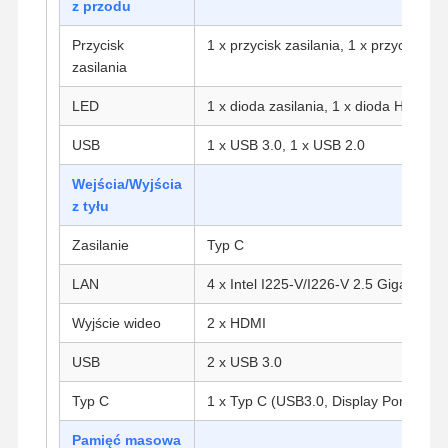
z przodu
Przycisk
1 x przycisk zasilania, 1 x przycisk res
zasilania
LED
1 x dioda zasilania, 1 x dioda HDD
USB
1 x USB 3.0, 1 x USB 2.0
Wejścia/Wyjścia
z tyłu
Zasilanie
Typ C
LAN
4 x Intel I225-V/I226-V 2.5 Gigabit LA
Wyjście wideo
2 x HDMI
USB
2 x USB 3.0
Dom
Produkty
O Nas
Wycieczka
Typ C
1 x Typ C (USB3.0, Display Port)
Po Fabryce
Pamięć masowa