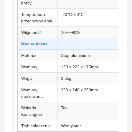
pracy
Przemysłowa płyta główna
Temperatura
-20°C~80°C
przechowywania
Płyta główna zaporu
Wilgotność
10%~90%
Mechaniczne
Materiał
Stop aluminium
Wymiary
150 x 222 x 175mm
Waga
3.5kg
Wymiary
290 x 240 x 260mm
opakowania
Blokada
Tak
Kensington
Tryb chłodzenia
Wentylator