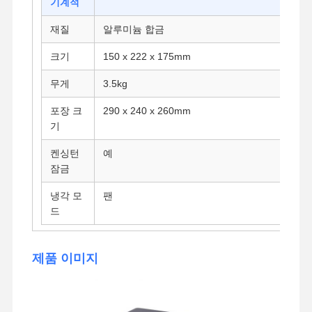
기계적
산업용 마더보드
재질
알루미늄 합금
방화벽 메인보드
크기
150 x 222 x 175mm
무게
3.5kg
포장 크
290 x 240 x 260mm
기
켄싱턴
예
잠금
냉각 모
팬
드
제품 이미지