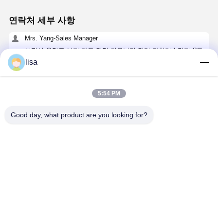
연락처 세부 사항
Mrs. Yang-Sales Manager
선전시 용강구 부지 가두 간컹 커뮤니티 간리 과학기술단지 C동
109호
lisa
+86 18902462095
지금 챗팅하세요
5:54 PM
Good day, what product are you looking for?
가장 저렴 한 가격 으로
인텔 코어 i5 NAS 미니 PC NAS 네트워크 스토리지
8260U 4 베이 스토리지
계속하다