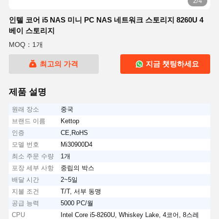
2/4
인텔 코어 i5 NAS 미니 PC NAS 네트워크 스토리지 8260U 4
베이 스토리지
MOQ：1개
최고의 가격
지금 챗팅하세요
제품 설명
원래 장소
중국
브랜드 이름
Kettop
인증
CE,RoHS
모델 번호
Mi30900D4
최소 주문 수량
1개
포장 세부 사항
중립의 박스
배달 시간
2~5일
지불 조건
T/T, 서부 동맹
공급 능력
5000 PC/월
CPU
Intel Core i5-8260U, Whiskey Lake, 4코어, 8스레