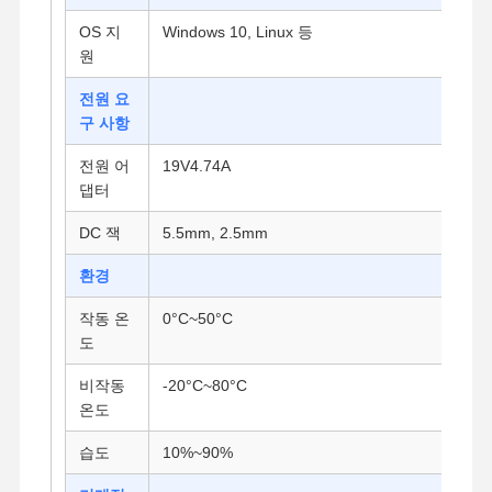
OS 지
Windows 10, Linux 등
원
품질 관리
연락처
지금 챗팅하
세요
전원 요
구 사항
방화벽 미니 PC
전원 어
19V4.74A
댑터
산업적 미니 pc
DC 잭
5.5mm, 2.5mm
1U 랙마운트 PC
환경
POE 미니 PC
작동 온
0°C~50°C
NAS 미니 PC
도
셀레론 미니 PC
비작동
-20°C~80°C
온도
코어 미니 PC
습도
10%~90%
오피스 미니 PC