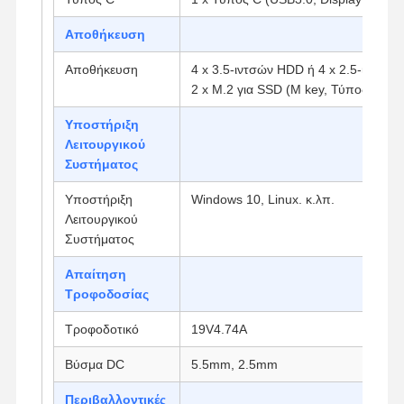
Αποθήκευση
Ποιοτικός
Επαφή
Συνομιλία
Αποθήκευση
4 x 3.5-ιντσών HDD ή 4 x 2.5-ιντσώ
Έλεγχος
Τώρα
2 x M.2 για SSD (M key, Τύπος: 224
Υποστήριξη
Φάιργουολ Μίνι PC
Λειτουργικού
Συστήματος
Βιομηχανικό μίνι PC
Υποστήριξη
Windows 10, Linux. κ.λπ.
Υπολογιστής Rack 1U
Λειτουργικού
Συστήματος
POE Mini PC
Απαίτηση
Μίνι υπολογιστής NAS
Τροφοδοσίας
Celeron Μίνι PC
Τροφοδοτικό
19V4.74A
Core Mini PC
Βύσμα DC
5.5mm, 2.5mm
Μίνι PC Γραφείου
Περιβαλλοντικές