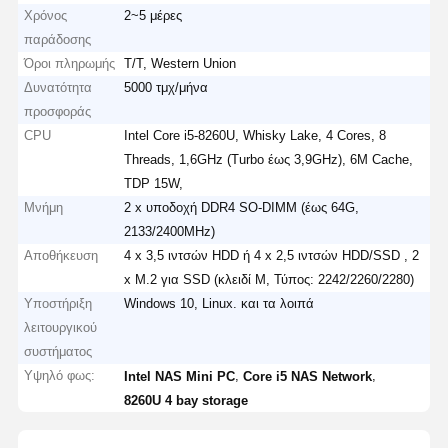
Χρόνος
2~5 μέρες
παράδοσης
Όροι πληρωμής
T/T, Western Union
Δυνατότητα
5000 τμχ/μήνα
προσφοράς
CPU
Intel Core i5-8260U, Whisky Lake, 4 Cores, 8
Threads, 1,6GHz (Turbo έως 3,9GHz), 6M Cache,
TDP 15W,
Μνήμη
2 x υποδοχή DDR4 SO-DIMM (έως 64G,
2133/2400MHz)
Αποθήκευση
4 x 3,5 ιντσών HDD ή 4 x 2,5 ιντσών HDD/SSD , 2
x M.2 για SSD (κλειδί M, Τύπος: 2242/2260/2280)
Υποστήριξη
Windows 10, Linux. και τα λοιπά
λειτουργικού
συστήματος
Υψηλό φως:
,
,
Intel NAS Mini PC
Core i5 NAS Network
8260U 4 bay storage