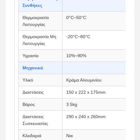
Συνθήκες
Βιομηχανική μητρική πλακέτα
Θερμοκρασία
0°C~50°C
Μητρική πλακέτα firewall
Λειτουργίας
Θερμοκρασία Μη
-20°C~80°C
Λειτουργίας
Υγρασία
10%~90%
Μηχανικά
Υλικό
Κράμα Αλουμινίου
Διαστάσεις
150 x 222 x 175mm
Βάρος
3.5kg
Διαστάσεις
290 x 240 x 260mm
Συσκευασίας
Κλειδαριά
Ναι