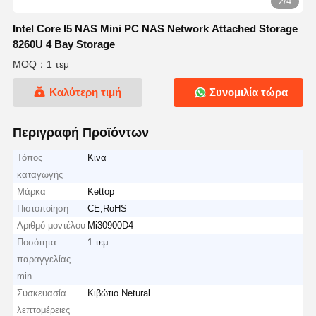
2/4
Intel Core I5 NAS Mini PC NAS Network Attached Storage
8260U 4 Bay Storage
MOQ：1 τεμ
Καλύτερη τιμή
Συνομιλία τώρα
Περιγραφή Προϊόντων
Τόπος
Κίνα
καταγωγής
Μάρκα
Kettop
Πιστοποίηση
CE,RoHS
Αριθμό μοντέλου
Mi30900D4
Ποσότητα
1 τεμ
παραγγελίας
min
Συσκευασία
Κιβώτιο Netural
λεπτομέρειες