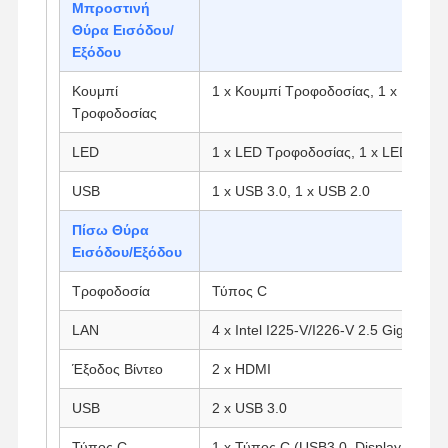
Μπροστινή
Θύρα Εισόδου/
Εξόδου
Κουμπί
1 x Κουμπί Τροφοδοσίας, 1 x Κουμπ
Τροφοδοσίας
LED
1 x LED Τροφοδοσίας, 1 x LED HDD
USB
1 x USB 3.0, 1 x USB 2.0
Πίσω Θύρα
Εισόδου/Εξόδου
Τροφοδοσία
Τύπος C
LAN
4 x Intel I225-V/I226-V 2.5 Gigabit L
Έξοδος Βίντεο
2 x HDMI
Αρχική
Προϊόντα
Σχετικά Με
Γύρος
Σελίδα
Εμάς
Εργοστασίων
USB
2 x USB 3.0
Τύπος C
1 x Τύπος C (USB3.0, Display Port)