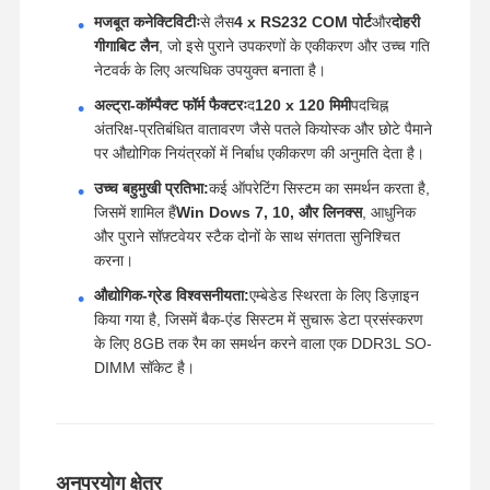
मजबूत कनेक्टिविटीः
से लैस
4 x RS232 COM पोर्ट
और
दोहरी
गीगाबिट लैन
, जो इसे पुराने उपकरणों के एकीकरण और उच्च गति
नेटवर्क के लिए अत्यधिक उपयुक्त बनाता है।
अल्ट्रा-कॉम्पैक्ट फॉर्म फैक्टरः
द
120 x 120 मिमी
पदचिह्न
अंतरिक्ष-प्रतिबंधित वातावरण जैसे पतले कियोस्क और छोटे पैमाने
पर औद्योगिक नियंत्रकों में निर्बाध एकीकरण की अनुमति देता है।
उच्च बहुमुखी प्रतिभा:
कई ऑपरेटिंग सिस्टम का समर्थन करता है,
जिसमें शामिल हैं
Win Dows 7, 10, और लिनक्स
, आधुनिक
और पुराने सॉफ़्टवेयर स्टैक दोनों के साथ संगतता सुनिश्चित
करना।
औद्योगिक-ग्रेड विश्वसनीयता:
एम्बेडेड स्थिरता के लिए डिज़ाइन
किया गया है, जिसमें बैक-एंड सिस्टम में सुचारू डेटा प्रसंस्करण
के लिए 8GB तक रैम का समर्थन करने वाला एक DDR3L SO-
DIMM सॉकेट है।
अनुप्रयोग क्षेत्र