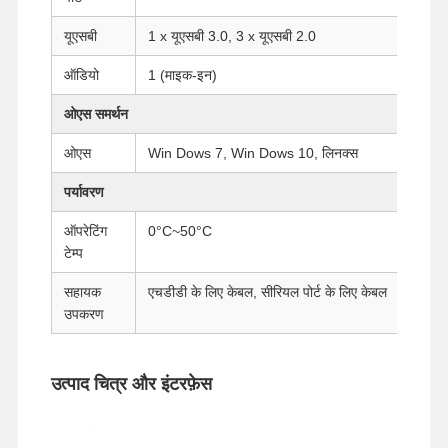
यूएसबी
1 x यूएसबी 3.0, 3 x यूएसबी 2.0
गुणवत्ता नियंत्रण
हमसे संपर्क करें
अब बात करें
ऑडियो
1 (माइक-इन)
ओएस समर्थन
फ़ायरवॉल मिनी पीसी
ओएस
Win Dows 7, Win Dows 10, लिनक्स
औद्योगिक मिनी पीसी
पर्यावरण
1U रैकमाउंट पीसी
ऑपरेटिंग
0°C~50°C
पीओई मिनी पीसी
टेम्प
एनएएस मिनी पीसी
सहायक
एचडीडी के लिए केबल, सीरियल पोर्ट के लिए केबल
उपकरण
सेलेरोन मिनी पीसी
कोर मिनी पीसी
उत्पाद चित्र और इंटरफ़ेस
ऑफिस मिनी पीसी