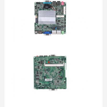
औद्योगिक मदरबोर्ड
फ़ायरवॉल मदरबोर्ड