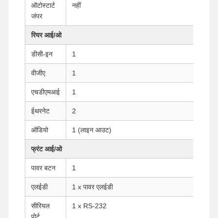
ऑटोस्टार्ट
नहीं
जंपर
रियर आई/ओ
डीसी-इन
1
वीजीए
1
एचडीएमआई
1
ईथरनेट
2
ऑडियो
1 (लाइन आउट)
फ्रंट आई/ओ
पावर बटन
1
एलईडी
1 x पावर एलईडी
होम
उत्पाद
हमारे बारे में
फैक्टरी यात्रा
सीरियल
1 x RS-232
पोर्ट