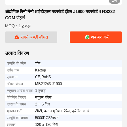
2/4
औद्योगिक मिनी नैनो आईटीएक्स मदरबोर्ड इंटेल J1900 मदरबोर्ड 4 RS232
COM पोर्ट्स
MOQ：1 टुकड़ा
सबसे अच्छी कीमत
अब बात करें
उत्पाद विवरण
उत्पत्ति के प्लेस
चीन
ब्रांड नाम
Kettop
प्रमाणन
CE,RoHS
मॉडल संख्या
MB2J243-J1900
न्यूनतम आदेश मात्रा
1 टुकड़ा
पैकेजिंग विवरण
नेचुरल बॉक्स
प्रसव के समय
2 ~ 5 दिन
भुगतान शर्तें
टी/टी, वेस्टर्न यूनियन, पेपैल, क्रेडिट कार्ड
आपूर्ति की क्षमता
5000PCS/महीना
आकार
120 x 120 मिमी