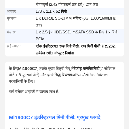
गीगाहर्ट्ज (2.42 गीगाहर्ट्ज तक टर्बो), 2एम कैश
आकार
178 x 111 x 52 मिमी
गुणवत्ता
1 x DDR3L SO-DIMM सॉकेट (8G, 1333/1600MHz
तक)
भंडारण
1 x 2.5-इंच HDD/SSD, mSATA SSD के लिए 1 x मिनी
PCIe
हाई लाइट:
,
,
ब्लैक इंडस्ट्रियल रग्ड मिनी पीसी
रग्ड मिनी पीसी 7RS232
एम्बेडेड स्मॉल कंप्यूटर निर्माता
के लिए
Mi1900C7
, इसके मुख्य बिक्री बिंदु हैं
बेजोड़ कनेक्टिविटी
(7 सीरियल
पोर्ट + 8 यूएसबी पोर्ट) और इसके
सिद्ध स्थिरता
जटिल औद्योगिक नियंत्रण
प्रणालियों के लिए।
यहाँ पेशेवर अंग्रेजी में उत्पाद लाभ हैंः
Mi1900C7 इंडस्ट्रियल मिनी पीसीः प्रमुख फायदे