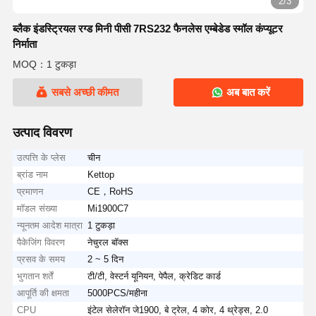
2/3
ब्लैक इंडस्ट्रियल रग्ड मिनी पीसी 7RS232 फैनलेस एम्बेडेड स्मॉल कंप्यूटर
निर्माता
MOQ：1 टुकड़ा
सबसे अच्छी कीमत
अब बात करें
उत्पाद विवरण
उत्पत्ति के प्लेस
चीन
ब्रांड नाम
Kettop
प्रमाणन
CE，RoHS
मॉडल संख्या
Mi1900C7
न्यूनतम आदेश मात्रा
1 टुकड़ा
पैकेजिंग विवरण
नेचुरल बॉक्स
प्रसव के समय
2 ~ 5 दिन
भुगतान शर्तें
टी/टी, वेस्टर्न यूनियन, पेपैल, क्रेडिट कार्ड
आपूर्ति की क्षमता
5000PCS/महीना
CPU
इंटेल सेलेरॉन जे1900, बे ट्रेल, 4 कोर, 4 थ्रेड्स, 2.0