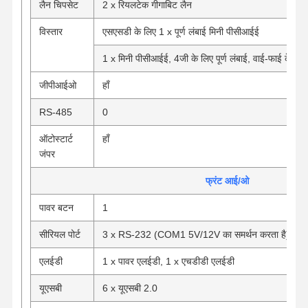
औद्योगिक मदरबोर्ड
लैन चिपसेट
2 x रियलटेक गीगाबिट लैन
फ़ायरवॉल मदरबोर्ड
विस्तार
एसएसडी के लिए 1 x पूर्ण लंबाई मिनी पीसीआईई
1 x मिनी पीसीआईई, 4जी के लिए पूर्ण लंबाई, वाई-फाई के लि
जीपीआईओ
हाँ
RS-485
0
ऑटोस्टार्ट
हाँ
जंपर
फ्रंट आई/ओ
पावर बटन
1
सीरियल पोर्ट
3 x RS-232 (COM1 5V/12V का समर्थन करता है)
एलईडी
1 x पावर एलईडी, 1 x एचडीडी एलईडी
यूएसबी
6 x यूएसबी 2.0