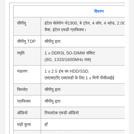
विवरण
गुणवत्ता नियंत्रण
हमसे संपर्क करें
अब बात करें
सीपीयू
इंटेल सेलेरोन जे1900, बे ट्रेल, 4 कोर, 4 थ्रेड, 2.0GH
कैश, इंटेल एचडी ग्राफिक्स।
फ़ायरवॉल मिनी पीसी
सीपीयू TDP
सीपीयू द्वारा
औद्योगिक मिनी पीसी
स्मृति
1 x DDR3L SO-DIMM सॉकेट
1U रैकमाउंट पीसी
(8G, 1333/1600MHz तक)
भंडारण
1 x 2.5 इंच का HDD/SSD,
पीओई मिनी पीसी
एमएसएटीए एसएसडी के लिए 1 x मिनी पीसीआईई
एनएएस मिनी पीसी
चिपसेट
सीपीयू द्वारा
सेलेरोन मिनी पीसी
ग्राफिक्स
सीपीयू द्वारा
कोर मिनी पीसी
ऑडियो
रियलटेक एचडी ऑडियो
ऑफिस मिनी पीसी
घड़ी कुत्ता
हाँ