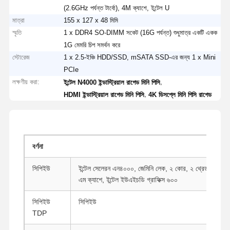
(2.6GHz পর্যন্ত টার্বো), 4M ক্যাশে, ইন্টেল U
মাত্রা
155 x 127 x 48 মিমি
স্মৃতি
1 x DDR4 SO-DIMM সকেট (16G পর্যন্ত) শুধুমাত্র একটি একক
1G মেমরি চিপ সমর্থন করে
স্টোরেজ
1 x 2.5-ইঞ্চি HDD/SSD, mSATA SSD-এর জন্য 1 x Mini
PCIe
লক্ষণীয় করা:
,
ইন্টেল N4000 ইন্ডাস্ট্রিয়াল রাগেড মিনি পিসি
,
HDMI ইন্ডাস্ট্রিয়াল রাগেড মিনি পিসি
4K ডিসপ্লে মিনি পিসি রাগেড
বর্ণনা
সিপিইউ
ইন্টেল সেলেরন এন৪০০০, জেমিনি লেক, ২ কোর, ২ থ্রেড, ১.১ গিগাহার
এম ক্যাশে, ইন্টেল ইউএইচডি গ্রাফিক্স ৬০০
সিপিইউ
সিপিইউ
TDP