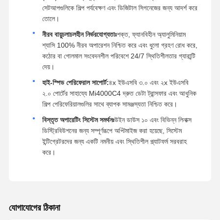
সেটআপগুলিকে শিল্প পর্যবেক্ষণ এবং ডিজিটাল সিগনেজের জন্য আদর্শ করে
তোলে।
নীরব বায়ুচলাচলহীন নির্ভরযোগ্যতাঃ
শক্ত, ফ্যানবিহীন অ্যালুমিনিয়াম
শ্যাসি 100% নীরব অপারেশন নিশ্চিত করে এবং ধুলো গ্রহণ রোধ করে,
কঠোর বা গোলমাল সংবেদনশীল পরিবেশে 24/7 স্থিতিশীলতার গ্যারান্টি
দেয়।
হাই-স্পিড পেরিফেরাল সাপোর্ট:
৪x ইউএসবি ৩.০ এবং ২x ইউএসবি
২.০ পোর্টের সাহায্যে Mi4000C4 দ্রুত ডেটা ট্রান্সফার এবং আধুনিক
শিল্প পেরিফেরিয়ালগুলির সাথে ব্যাপক সামঞ্জস্যতা নিশ্চিত করে।
বিস্তৃত অপারেটিং সিস্টেম সমর্থনঃ
উইন ডাউস ১০ এবং বিভিন্ন লিনাক্স
ডিস্ট্রিবিউশনের জন্য সম্পূর্ণরূপে অপ্টিমাইজ করা হয়েছে, সিস্টেম
ইন্টিগ্রেটরদের জন্য একটি নমনীয় এবং স্থিতিশীল প্ল্যাটফর্ম সরবরাহ
করে।
যোগাযোগের ঠিকানা