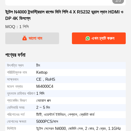
2/3
ইন্টেল N4000 ইন্ডাস্ট্রিয়াল রাগেড মিনি পিসি 4 X RS232 ডুয়াল ল্যান HDMI ও
DP 4K ডিসপ্লে
MOQ：1 পিসি
ভালো দাম
এখন চ্যাট করুন
পণ্যের বর্ণনা
উৎপত্তি স্থল
চীন
পরিচিতিমুলক নাম
Kettop
সাক্ষ্যদান
CE，RoHS
মডেল নম্বার
Mi4000C4
ন্যূনতম চাহিদার পরিমাণ
1 পিসি
প্যাকেজিং বিবরণ
নেচারাল বক্স
ডেলিভারি সময়
2 ~ 5 দিন
পরিশোধের শর্ত
টি/টি, ওয়েস্টার্ন ইউনিয়ন, পেপ্যাল, ক্রেডিট কার্ড
যোগানের ক্ষমতা
5000PCS/মাস
সিপিইউ
ইন্টেল সেলেরন N4000, জেমিনি লেক, 2 কোর, 2 থ্রেড, 1.1GHz