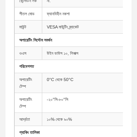
কেন্সিংটন লক
না.
ইন্ডাস্ট্রিয়াল মাদারবোর্ড
শীতল মোড
ফ্যানবিহীন নকশা
ফায়ারওয়াল মাদারবোর্ড
মাউন্ট
VESA মাউন্টিং ব্র্যাকেট
অপারেটিং সিস্টেম সমর্থন
ওএস
উইন ডাউস ১০, লিনাক্স
পরিবেশগত
অপারেটিং
0°C থেকে 50°C
টেম্প
অপারেটিং
-২০°সি-৮০°সি
টেম্প
আর্দ্রতা
১০% থেকে ৯০%
প্যাকিং তালিকা