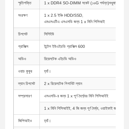
স্মৃতিশক্তি
1 x DDR4 SO-DIMM সকেট (১৬G পর্যন্ত)
শুধুমাত্র একট
সংরক্ষণ
1 x 2.5 ইঞ্চি HDD/SSD,
এমএসএটিএ এসএসডি জন্য 1 x মিনি পিসিআই
চিপসেট
সিপিইউ
গ্রাফিক্স
ইন্টেল ইউএইচডি গ্রাফিক্স 600
অডিও
রিয়েলটেক এইচডি অডিও
ওয়াচ কুকুর
হ্যাঁ।
ল্যান চিপসেট
2 x রিয়েলটেক গিগাবিট ল্যান
সম্প্রসারণ
এসএসডি-র জন্য 1 x পূর্ণ দৈর্ঘ্যের মিনি পিসিআইই
1 x মিনি পিসিআইই, 4 জি জন্য পূর্ণ দৈর্ঘ্য, ওয়াইফাই জন্য অর্ধ দৈর্
জিপিআইও
হ্যাঁ।