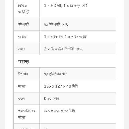
ভিডিও
1 x HDMI, 1 x ডিসপ্লে পোর্ট
আউটপুট
মান নিয়ন্ত্রণ
আমাদের সাথে
এখন চ্যাট করুন
যোগাযোগ করুন
ইউএসবি
২x ইউএসবি ৩।0
অডিও
1 x মাইক ইন, 1 x লাইন আউট
ফায়ারওয়াল মিনি পিসি
ল্যান
2 x রিয়েলটেক গিগাবিট ল্যান
ইন্ডাস্ট্রিয়াল মিনি পিসি
অন্যান্য
1U র্যাকমাউন্ট পিসি
উপাদান
অ্যালুমিনিয়াম খাদ
POE মিনি পিসি
মাত্রা
155 x 127 x 48 মিমি
এনএএস মিনি পিসি
সেলারন মিনি পিসি
ওজন
0.৮৫ কেজি
কোর মিনি পিসি
প্যাকেজিংয়ের
২৬১ x ২১৮ x ৭৫ মিমি
মাত্রা
অফিস মিনি পিসি