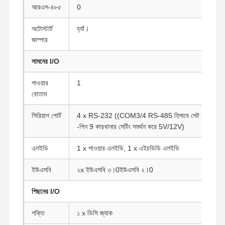
আরএস-৪৮৫
0
অটোস্টার্ট
হ্যাঁ।
জাম্পার
সামনের I/O
পাওয়ার
1
বোতাম
সিরিয়াল পোর্ট
4 x RS-232 ((COM3/4 RS-485 হিসাবে সেট আপ করা যে
-পিন 9 কারখানার সেটিং সমর্থন করে 5V/12V)
এলইডি
1 x পাওয়ার এলইডি, 1 x এইচডিডি এলইডি
ইউএসবি
২x ইউএসবি ৩।0ইউএসবি ২।0
পিছনের I/O
বাড়ি
পণ্য
আমাদের সম্পর্কে
কারখানা ভ্রমণ
শক্তি
১ x ডিসি জ্যাক