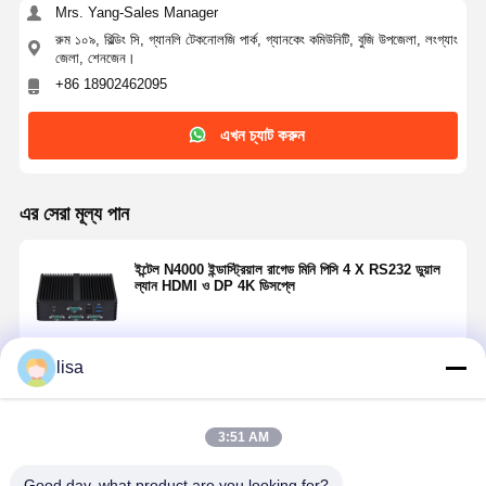
Mrs. Yang-Sales Manager
রুম ১০৯, বিল্ডিং সি, গ্যানলি টেকনোলজি পার্ক, গ্যানকেং কমিউনিটি, বুজি উপজেলা, লংগ্যাং
জেলা, শেনজেন।
+86 18902462095
এখন চ্যাট করুন
এর সেরা মূল্য পান
ইন্টেল N4000 ইন্ডাস্ট্রিয়াল রাগেড মিনি পিসি 4 X RS232 ডুয়াল
ল্যান HDMI ও DP 4K ডিসপ্লে
lisa
চালিয়ে
3:51 AM
প্রস্তাবিত পণ্য
Good day, what product are you looking for?