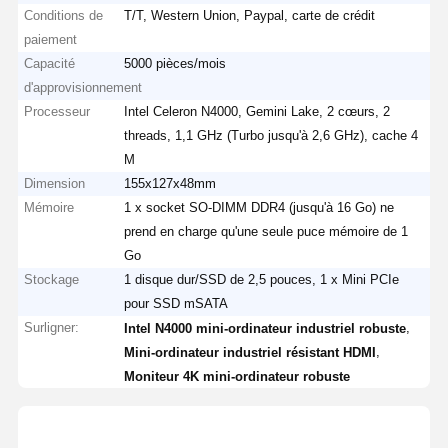
Conditions de
T/T, Western Union, Paypal, carte de crédit
paiement
Capacité
5000 pièces/mois
d'approvisionnement
Processeur
Intel Celeron N4000, Gemini Lake, 2 cœurs, 2
threads, 1,1 GHz (Turbo jusqu'à 2,6 GHz), cache 4
M
Dimension
155x127x48mm
Mémoire
1 x socket SO-DIMM DDR4 (jusqu'à 16 Go) ne
prend en charge qu'une seule puce mémoire de 1
Go
Stockage
1 disque dur/SSD de 2,5 pouces, 1 x Mini PCIe
pour SSD mSATA
Surligner:
,
Intel N4000 mini-ordinateur industriel robuste
,
Mini-ordinateur industriel résistant HDMI
Moniteur 4K mini-ordinateur robuste