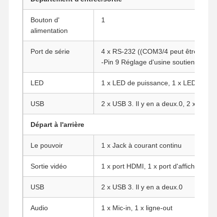
Bouton d'
1
alimentation
Contrôle De
Contact
Causez
La Qualité
Maintenant
Port de série
4 x RS-232 ((COM3/4 peut être conf
-Pin 9 Réglage d'usine soutient 5V/12
Le pare-feu mini PC
LED
1 x LED de puissance, 1 x LED du di
Mini PC industriel
USB
2 x USB 3. Il y en a deux.0, 2 x USB 2
1U Rackmount PC est utilisé.
Départ à l'arrière
Mini PC POE
Le pouvoir
1 x Jack à courant continu
Le NAS Mini PC
Sortie vidéo
1 x port HDMI, 1 x port d'affichage
Le Celeron Mini PC
USB
2 x USB 3. Il y en a deux.0
Core Mini PC
Audio
1 x Mic-in, 1 x ligne-out
Mini PC de bureau