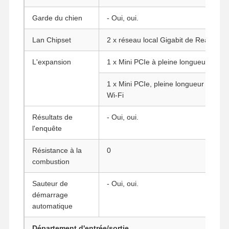
Garde du chien
- Oui, oui.
Lan Chipset
2 x réseau local Gigabit de Realtek
L'expansion
1 x Mini PCIe à pleine longueur pour
1 x Mini PCIe, pleine longueur pour la
Wi-Fi
Résultats de
- Oui, oui.
l'enquête
Résistance à la
0
combustion
Sauteur de
- Oui, oui.
démarrage
Aperçu
Produits
A Propos De
Visite D'usine
automatique
Nous
Département d'entrée/sortie