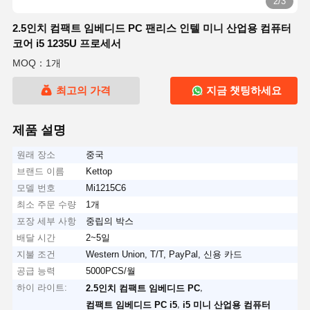
2/3
2.5인치 컴팩트 임베디드 PC 팬리스 인텔 미니 산업용 컴퓨터
코어 i5 1235U 프로세서
MOQ：1개
최고의 가격
지금 챗팅하세요
제품 설명
원래 장소
중국
브랜드 이름
Kettop
모델 번호
Mi1215C6
최소 주문 수량
1개
포장 세부 사항
중립의 박스
배달 시간
2~5일
지불 조건
Western Union, T/T, PayPal, 신용 카드
공급 능력
5000PCS/월
하이 라이트:
,
2.5인치 컴팩트 임베디드 PC
,
컴팩트 임베디드 PC i5
i5 미니 산업용 컴퓨터