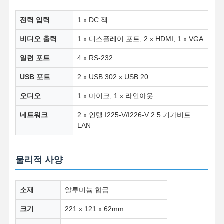
전력 입력
1 x DC 잭
품질 관리
연락처
지금 챗팅하
비디오 출력
1 x 디스플레이 포트, 2 x HDMI, 1 x VGA
세요
일련 포트
4 x RS-232
방화벽 미니 PC
USB 포트
2 x USB 302 x USB 20
산업적 미니 pc
오디오
1 x 마이크, 1 x 라인아웃
1U 랙마운트 PC
네트워크
2 x 인텔 I225-V/I226-V 2.5 기가비트
LAN
POE 미니 PC
NAS 미니 PC
물리적 사양
셀레론 미니 PC
소재
알루미늄 합금
코어 미니 PC
크기
221 x 121 x 62mm
오피스 미니 PC