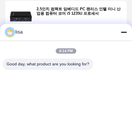
2.5인치 컴팩트 임베디드 PC 팬리스 인텔 미니 산
업용 컴퓨터 코어 i5 1235U 프로세서
lisa
계속하다
8:14 PM
추천된 제품
Good day, what product are you looking for?
178mm J6412
USB3.0 산업용
SSD 산업용 미
USB2.0 산
산업용 미니
미니 임베디드
니 PC 인텔 I5
미니 PC 인
PC 5xCOM
PC Intel J6412
7200U 듀얼
3855U 6 C
RS232 2xLAN
팬리스 6x
LAN 듀얼
2 HDM 1 V
견고한 팬리스
COM RS232
HDMI 팬리스
팬리스 PC
최고의 가격
최고의 가격
최고의 가격
최고의 가
컴퓨터
RS485
견고한 미니
PC