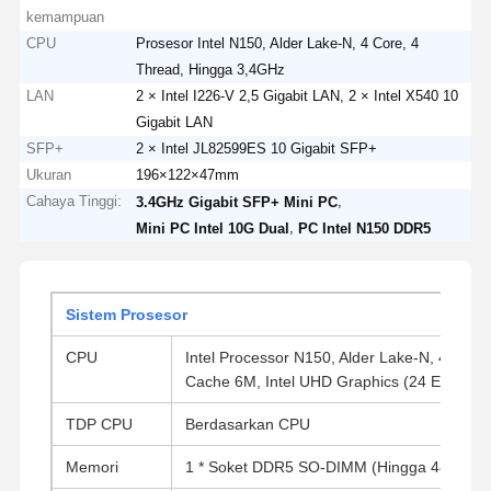
kemampuan
CPU
Prosesor Intel N150, Alder Lake-N, 4 Core, 4
Thread, Hingga 3,4GHz
LAN
2 × Intel I226-V 2,5 Gigabit LAN, 2 × Intel X540 10
Gigabit LAN
SFP+
2 × Intel JL82599ES 10 Gigabit SFP+
Ukuran
196×122×47mm
Cahaya Tinggi:
,
3.4GHz Gigabit SFP+ Mini PC
,
Mini PC Intel 10G Dual
PC Intel N150 DDR5
Sistem Prosesor
CPU
Intel Processor N150, Alder Lake-N, 4 Core
Cache 6M, Intel UHD Graphics (24 EU), TD
TDP CPU
Berdasarkan CPU
Memori
1 * Soket DDR5 SO-DIMM (Hingga 48G)