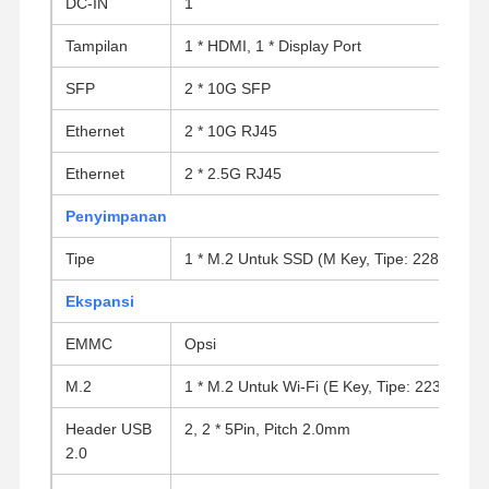
DC-IN
1
Tampilan
1 * HDMI, 1 * Display Port
SFP
2 * 10G SFP
Ethernet
2 * 10G RJ45
Ethernet
2 * 2.5G RJ45
Penyimpanan
Tipe
1 * M.2 Untuk SSD (M Key, Tipe: 2280, PCIe 
Ekspansi
EMMC
Opsi
M.2
1 * M.2 Untuk Wi-Fi (E Key, Tipe: 2230)
Rumah
Produk
Tentang Kita
Wisata
Header USB
2, 2 * 5Pin, Pitch 2.0mm
Pabrik
2.0