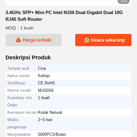
2/3
3.4GHz SFP+ Mini PC Intel N150 Dual Gigabit Dual 10G
RJ45 Soft Router
MOQ：1 buah
Harga terbaik
bicara sekarang
Deskripsi Produk
Tempat asal
Cina
Nama merek
Kettop
Sertifikasi
CE,RoHS
Nomor model
Mi150S6
Kuantitas min
1 buah
Order
Kemasan rincian
Kotak Netural
Waktu
2~5 hari
pengiriman
Menyediakan
5000PCS/Bulan