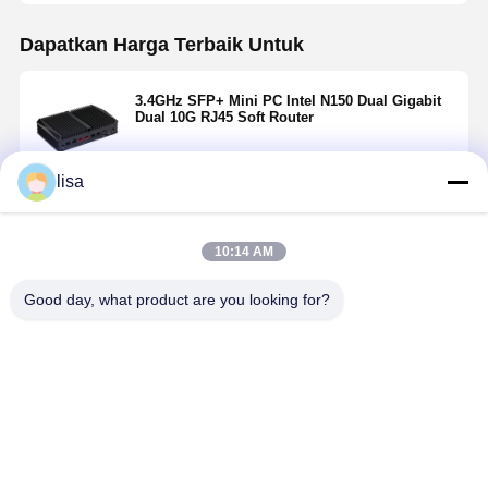
Dapatkan Harga Terbaik Untuk
3.4GHz SFP+ Mini PC Intel N150 Dual Gigabit
Dual 10G RJ45 Soft Router
lisa
Terus
10:14 AM
Rekomendasi Produk
Good day, what product are you looking for?
32G Fanless
10G Firewall
PC Mini
8GB RAM
Firewall Mini
Mini PC Intel
Firewall 2
Fanless
PC Intel J6412
Atom X7425E
Cores 2.5G PC
Firewall Mi