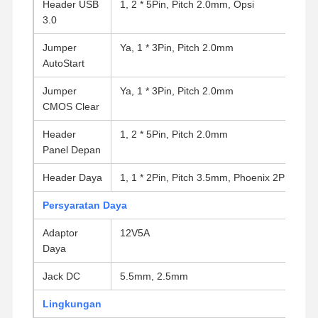
Header USB
1, 2 * 5Pin, Pitch 2.0mm, Opsi
3.0
Jumper
Ya, 1 * 3Pin, Pitch 2.0mm
Kontrol
Hubungi
Bicara
AutoStart
Kualitas
Kami
Sekarang
Jumper
Ya, 1 * 3Pin, Pitch 2.0mm
Firewall Mini PC
CMOS Clear
PC Mini Industri
Header
1, 2 * 5Pin, Pitch 2.0mm
Panel Depan
1U Rackmount PC
Header Daya
1, 1 * 2Pin, Pitch 3.5mm, Phoenix 2Pin
PC Mini POE
Persyaratan Daya
NAS Mini PC
Adaptor
12V5A
Daya
Celeron Mini PC
Jack DC
5.5mm, 2.5mm
Core Mini PC
Lingkungan
PC Mini Kantor