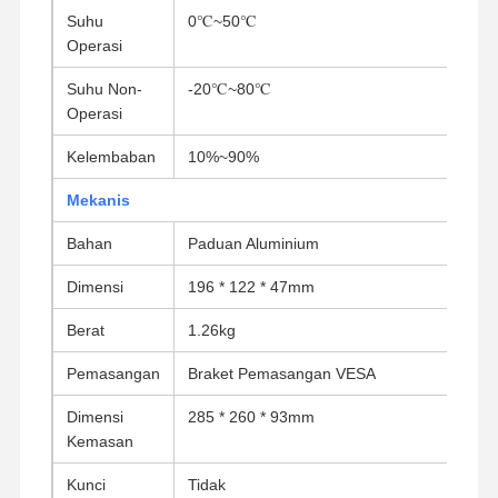
Suhu
0℃~50℃
Motherboard Industri
Operasi
Motherboard Firewall
Suhu Non-
-20℃~80℃
Operasi
Kelembaban
10%~90%
Mekanis
Bahan
Paduan Aluminium
Dimensi
196 * 122 * 47mm
Berat
1.26kg
Pemasangan
Braket Pemasangan VESA
Dimensi
285 * 260 * 93mm
Kemasan
Kunci
Tidak