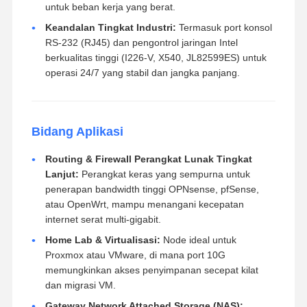
untuk beban kerja yang berat.
Keandalan Tingkat Industri:
Termasuk port konsol
RS-232 (RJ45) dan pengontrol jaringan Intel
berkualitas tinggi (I226-V, X540, JL82599ES) untuk
operasi 24/7 yang stabil dan jangka panjang.
Bidang Aplikasi
Routing & Firewall Perangkat Lunak Tingkat
Lanjut:
Perangkat keras yang sempurna untuk
penerapan bandwidth tinggi OPNsense, pfSense,
atau OpenWrt, mampu menangani kecepatan
internet serat multi-gigabit.
Home Lab & Virtualisasi:
Node ideal untuk
Proxmox atau VMware, di mana port 10G
memungkinkan akses penyimpanan secepat kilat
dan migrasi VM.
Gateway Network Attached Storage (NAS):