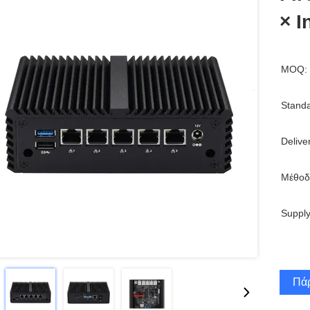
× I
MOQ:
Standa
Delive
Μέθοδ
Supply
Πάρ