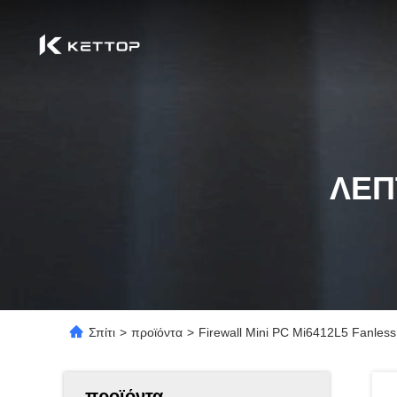
ΛΕΠ
Σπίτι
>
προϊόντα
>
Firewall Mini PC Mi6412L5 Fanless
προϊόντα