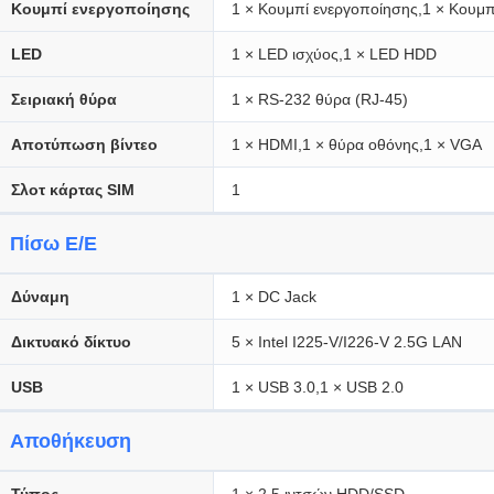
Κουμπί ενεργοποίησης
1 × Κουμπί ενεργοποίησης,1 × Κουμ
LED
1 × LED ισχύος,1 × LED HDD
Σειριακή θύρα
1 × RS-232 θύρα (RJ-45)
Αποτύπωση βίντεο
1 × HDMI,1 × θύρα οθόνης,1 × VGA
Σλοτ κάρτας SIM
1
Πίσω Ε/Ε
Δύναμη
1 × DC Jack
Δικτυακό δίκτυο
5 × Intel I225-V/I226-V 2.5G LAN
USB
1 × USB 3.0,1 × USB 2.0
Αποθήκευση