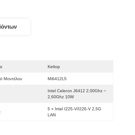
ϊόντων
α
Kettop
μό Μοντέλου
Mi6412L5
Intel Celeron J6412 2,00Ghz ~ 
2,60Ghz 10W
5 × Intel I225-V/I226-V 2,5G 
:
LAN