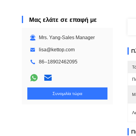
Μας ελάτε σε επαφή με
Mrs. Yang-Sales Manager
lisa@kettop.com
Π
86--18902462095
Τ
Π
Συνομιλία τώρα
Μ
Λ
Π