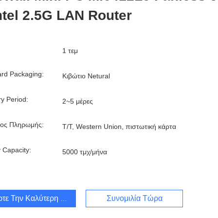
ntel 2.5G LAN Router
1 τεμ
rd Packaging:
Κιβώτιο Netural
ry Period:
2~5 μέρες
ος Πληρωμής:
Τ/Τ, Western Union, πιστωτική κάρτα
 Capacity:
5000 τμχ/μήνα
τε Την Καλύτερη Τιμή
Συνομιλία Τώρα