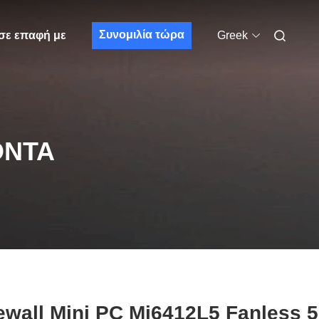
Συνομιλία τώρα
σε επαφή με
Greek
ΌΝΤΑ
ewall Mini PC Mi6412L5 Fanless 5