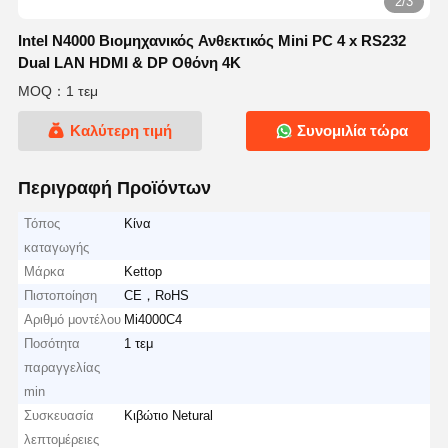
2/3
Intel N4000 Βιομηχανικός Ανθεκτικός Mini PC 4 x RS232
Dual LAN HDMI & DP Οθόνη 4K
MOQ：1 τεμ
Καλύτερη τιμή
Συνομιλία τώρα
Περιγραφή Προϊόντων
Τόπος
Κίνα
καταγωγής
Μάρκα
Kettop
Πιστοποίηση
CE，RoHS
Αριθμό μοντέλου
Mi4000C4
Ποσότητα
1 τεμ
παραγγελίας
min
Συσκευασία
Κιβώτιο Netural
λεπτομέρειες