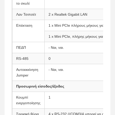
το σκυλί
Λαν Τσιπσέτ
2 x Realtek Gigabit LAN
Επέκταση
1 x Mini PCIe πλήρους μήκους για SSD
1 x Mini PCIe, πλήρης μήκους για 4G, μι
ΠΕΔΠ
- Ναι, ναι.
RS-485
0
Αυτοεκκίνηση
- Ναι, ναι.
Jumper
Προσωρινή είσοδος/έξοδος
Κουμπί
1
Αρχική
Προϊόντα
Σχετικά Με
Γύρος
ενεργοποίησης
Σελίδα
Εμάς
Εργοστασίων
Σειριακή θύρα
4 x RS-232 ((COM3/4 μπορεί να ρυθμιστ