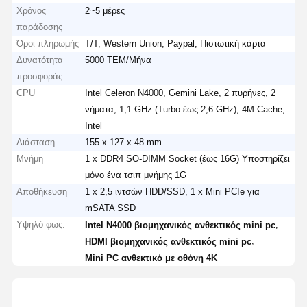
Χρόνος
2~5 μέρες
παράδοσης
Όροι πληρωμής
T/T, Western Union, Paypal, Πιστωτική κάρτα
Δυνατότητα
5000 ΤΕΜ/Μήνα
προσφοράς
CPU
Intel Celeron N4000, Gemini Lake, 2 πυρήνες, 2
νήματα, 1,1 GHz (Turbo έως 2,6 GHz), 4M Cache,
Intel
Διάσταση
155 x 127 x 48 mm
Μνήμη
1 x DDR4 SO-DIMM Socket (έως 16G) Υποστηρίζει
μόνο ένα τσιπ μνήμης 1G
Αποθήκευση
1 x 2,5 ιντσών HDD/SSD, 1 x Mini PCIe για
mSATA SSD
Υψηλό φως:
,
Intel N4000 βιομηχανικός ανθεκτικός mini pc
,
HDMI βιομηχανικός ανθεκτικός mini pc
Mini PC ανθεκτικό με οθόνη 4K