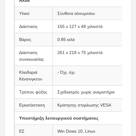
Άλλα
Βιομηχανική μητρική πλακέτα
Υλικό
Σύνθετα αλουμινίου
Μητρική πλακέτα firewall
Διάσταση
155 x 127 x 48 χιλιοστά
Βάρος
0.85 κιλά
Διάσταση
261 x 218 x 75 χιλιοστά
συσκευασίας
Κλειδαριά
- Όχι, όχι.
Κένσινγκτον
Τρόπος ψύξης
Σχεδιασμός χωρίς ανεμιστήρα
Εγκατάσταση
Κράτησης στερέωσης VESA
Υποστήριξη λειτουργικού συστήματος
ΕΣ
Win Dows 10, Linux