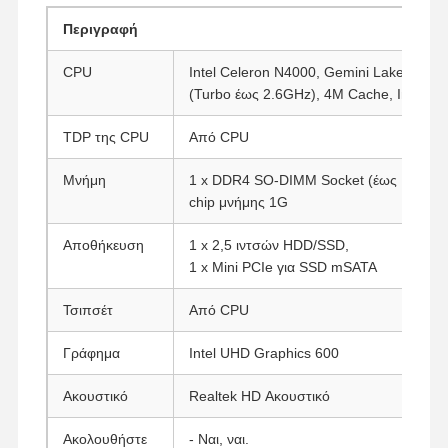
Περιγραφή
CPU
Intel Celeron N4000, Gemini Lake, 2 πυ
(Turbo έως 2.6GHz), 4M Cache, Intel U
TDP της CPU
Από CPU
Μνήμη
1 x DDR4 SO-DIMM Socket (έως 16G)
Υπ
chip μνήμης 1G
Αποθήκευση
1 x 2,5 ιντσών HDD/SSD,
1 x Mini PCIe για SSD mSATA
Τσιπσέτ
Από CPU
Γράφημα
Intel UHD Graphics 600
Ακουστικό
Realtek HD Ακουστικό
Ακολουθήστε
- Ναι, ναι.