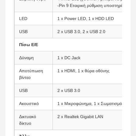
-Pin 9 Εταιρική ρύθμιση υποστηρίζει 5V/
LED
1 x Power LED, 1 x HDD LED
Ποιοτικός
Επαφή
Συνομιλία
Έλεγχος
Τώρα
USB
2 x USB 3.0, 2 x USB 2.0
Φάιργουολ Μίνι PC
Πίσω Ε/Ε
Βιομηχανικό μίνι PC
Δύναμη
1 x DC Jack
Υπολογιστής Rack 1U
Αποτύπωση
1 x HDMI, 1 x θύρα οθόνης
βίντεο
POE Mini PC
USB
2 x USB 3.0
Μίνι υπολογιστής NAS
Ακουστικό
1 x Μικροφώνημα, 1 x Σωματισμός
Celeron Μίνι PC
Δικτυακό
2 x Realtek Gigabit LAN
Core Mini PC
δίκτυο
Μίνι PC Γραφείου