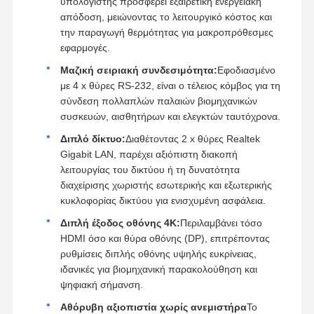
υπολογιστής προσφέρει εξαιρετική ενεργειακή
απόδοση, μειώνοντας το λειτουργικό κόστος και
την παραγωγή θερμότητας για μακροπρόθεσμες
εφαρμογές.
Μαζική σειριακή συνδεσιμότητα:
Εφοδιασμένο
με 4 x θύρες RS-232, είναι ο τέλειος κόμβος για τη
σύνδεση πολλαπλών παλαιών βιομηχανικών
συσκευών, αισθητήρων και ελεγκτών ταυτόχρονα.
Διπλό δίκτυο:
Διαθέτοντας 2 x θύρες Realtek
Gigabit LAN, παρέχει αξιόπιστη διακοπή
λειτουργίας του δικτύου ή τη δυνατότητα
διαχείρισης χωριστής εσωτερικής και εξωτερικής
κυκλοφορίας δικτύου για ενισχυμένη ασφάλεια.
Διπλή έξοδος οθόνης 4K:
Περιλαμβάνει τόσο
HDMI όσο και θύρα οθόνης (DP), επιτρέποντας
ρυθμίσεις διπλής οθόνης υψηλής ευκρίνειας,
ιδανικές για βιομηχανική παρακολούθηση και
ψηφιακή σήμανση.
Αθόρυβη αξιοπιστία χωρίς ανεμιστήρα
Το